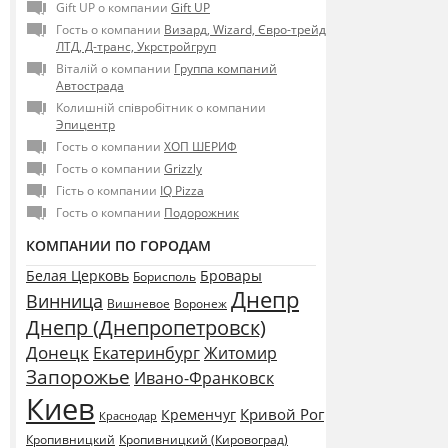
Gift UP о компании
Gift UP
Гость о компании
Визард, Wizard, Євро-трейд
ЛТД, Д-транс, Укрстройгруп
Віталій о компании
Группа компаний
Автострада
Колишній співробітник о компании
Эпицентр
Гость о компании
ХОП ШЕРИФ
Гость о компании
Grizzly
Гість о компании
IQ Pizza
Гость о компании
Подорожник
КОМПАНИИ ПО ГОРОДАМ
Белая Церковь
Бровары
Борисполь
Днепр
Винница
Воронеж
Вишневое
Днепр (Днепропетровск)
Донецк
Екатеринбург
Житомир
Запорожье
Ивано-Франковск
Киев
Кривой Рог
Кременчуг
Краснодар
Кропивницкий
Кропивницкий (Кировоград)