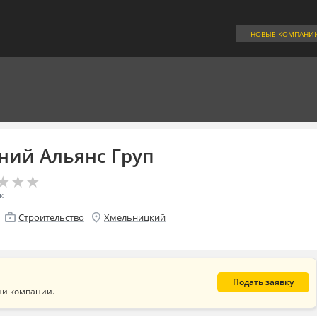
НОВЫЕ КОМПАНИ
ний Альянс Груп
★
★
★
★
★
★
к
enterprise
location_on
Строительство
Хмельницкий
Подать заявку
ни компании.