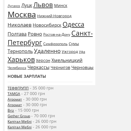
Львов
Луцк
Минск
Луганск
Москва
Нижний Новгород
Одесса
Николаев
Новосибирск
Санкт-
Полтава
Ровно
Ростов-на-Дону
Петербург
Сумы
Симферополь
Удаленно
Тернополь
Ужгород
Уфа
Харьков
Хмельницкий
Херсон
Черкассы
Черновцы
Чернигов
Челябинск
НОВЫЕ ЗАРПЛАТЫ
- 35 000 грн
ТЕФФГРУПП
- 27 000 грн
TAMGA
- 30 000 грн
Агромат
- 30 000 грн
Агромат
- 15 000 грн
Briz
- 70 000 грн
Gether Group
- 26 000 грн
Капітал Меблі
- 26 000 грн
Капітал Меблі