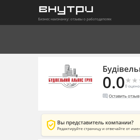
Бизнес наизнанку: отзывы о работодателях
Будівель
0.0
★
★
★
★
0
оцено
comment
Оставить отзыв
verified_user
Вы представитель компании?
Редактируйте страницу и отвечайте от име