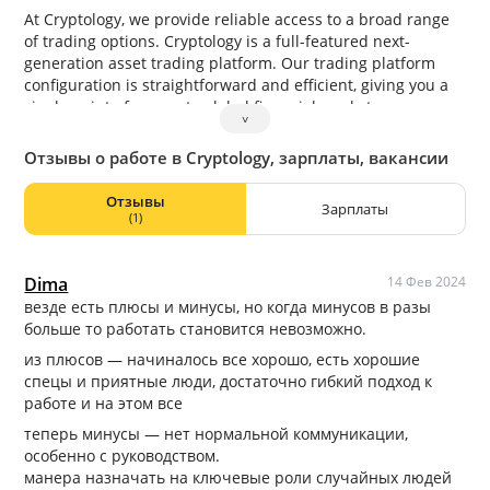
At Cryptology, we provide reliable access to a broad range
of trading options. Cryptology is a full-featured next-
generation asset trading platform. Our trading platform
configuration is straightforward and efficient, giving you a
single point of access to global financial markets.
˅
Supporting a range of accounts and digital assets, we
provide traders with a comprehensive and professional
Отзывы о работе в Cryptology, зарплаты, вакансии
trading solution.
Отзывы
Зарплаты
(1)
Dima
14 Фев 2024
везде есть плюсы и минусы, но когда минусов в разы
больше то работать становится невозможно.
из плюсов — начиналось все хорошо, есть хорошие
спецы и приятные люди, достаточно гибкий подход к
работе и на этом все
теперь минусы — нет нормальной коммуникации,
особенно с руководством.
манера назначать на ключевые роли случайных людей