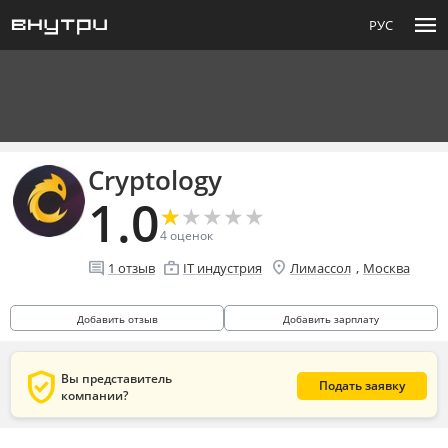
menu
РУС
Cryptology
1.0
★
★
★
★
★
★
★
★
★
★
4
оценок
location_on
comment
enterprise
,
1
отзыв
IT индустрия
Лимассол
Москва
Добавить отзыв
Добавить зарплату
verified_user
Вы представитель
Подать заявку
компании?