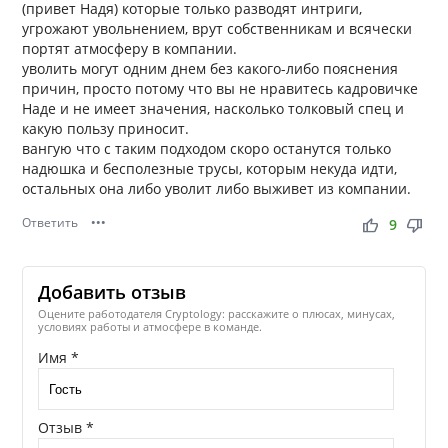
(привет Надя) которые только разводят интриги,
угрожают увольнением, врут собственникам и всячески
портят атмосферу в компании.
уволить могут одним днем без какого-либо пояснения
причин, просто потому что вы не нравитесь кадровичке
Наде и не имеет значения, насколько толковый спец и
какую пользу приносит.
вангую что с таким подходом скоро останутся только
надюшка и бесполезные трусы, которым некуда идти,
остальных она либо уволит либо выживет из компании.
Ответить
•••
thumb_up
thumb_down
9
Добавить отзыв
Оцените работодателя Cryptology: расскажите о плюсах, минусах,
условиях работы и атмосфере в команде.
Имя *
Отзыв *