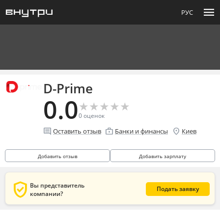
menu
РУС
D-Prime
0.0
★
★
★
★
★
★
★
★
★
★
0
оценок
comment
enterprise
location_on
Оставить отзыв
Банки и финансы
Киев
Добавить отзыв
Добавить зарплату
verified_user
Вы представитель
Подать заявку
компании?