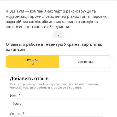
ІНВЕНТУМ — компанія-експерт з реконструкції та
модернізації промислових печей різних типів, парових і
водогрійних котлів, обжигових машин, газоходів та
іншого енергетичного обладнання.
˅
Отзывы о работе в Інвентум Україна, зарплаты,
вакансии
Отзывы
Зарплаты
(0)
Добавить отзыв
Оцените работодателя Інвентум Україна: расскажите о плюсах,
минусах, условиях работы и атмосфере в команде.
Имя *
Отзыв *