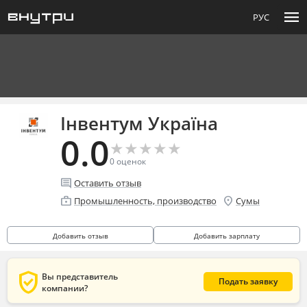
menu
РУС
Інвентум Україна
0.0
★
★
★
★
★
★
★
★
★
★
0
оценок
comment
Оставить отзыв
enterprise
location_on
Промышленность, производство
Сумы
Добавить отзыв
Добавить зарплату
verified_user
Вы представитель
Подать заявку
компании?