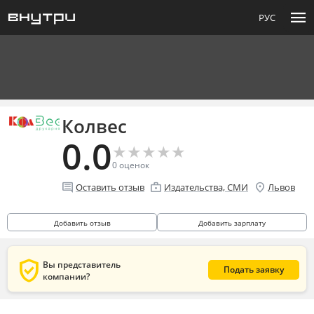
menu
РУС
Колвес
0.0
★
★
★
★
★
★
★
★
★
★
0
оценок
comment
enterprise
location_on
Оставить отзыв
Издательства, СМИ
Львов
Добавить отзыв
Добавить зарплату
verified_user
Вы представитель
Подать заявку
компании?