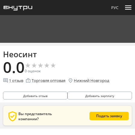
menu
РУС
Неосинт
0.0
★
★
★
★
★
★
★
★
★
★
0
оценок
comment
enterprise
location_on
1
отзыв
Торговля оптовая
Нижний Новгород
Добавить отзыв
Добавить зарплату
verified_user
Вы представитель
Подать заявку
компании?