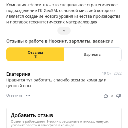
Компания «Неосинт» – это специальное стратегическое
подразделение ГК GeoSM, основной миссией которого
является создание нового уровня качества производства
и поставок геосинтетических материалов для
реализации различных проектов в сфере дорожного,
˅
промышленного и гражданского строительства.
Отзывы о работе в Неосинт, зарплаты, вакансии
Отзывы
Зарплаты
(1)
Екатерина
19 Окт 2022
Нравится тут работать, спасибо всем за команду и
ценный опыт
Ответить
•••
thumb_up
thumb_down
0
Добавить отзыв
Оцените работодателя Неосинт: расскажите о плюсах, минусах,
условиях работы и атмосфере в команде.