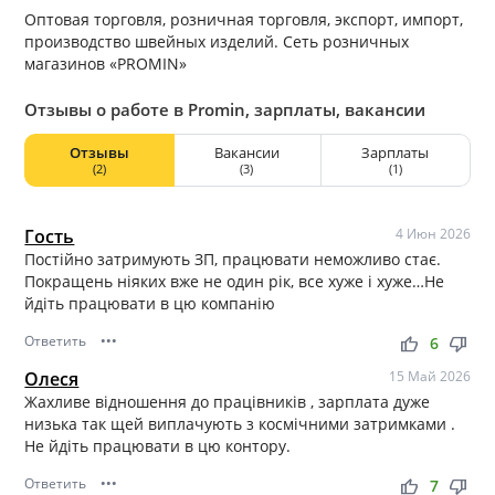
Оптовая торговля, розничная торговля, экспорт, импорт,
производство швейных изделий. Сеть розничных
магазинов «PROMIN»
Отзывы о работе в Promin, зарплаты, вакансии
Отзывы
Вакансии
Зарплаты
(2)
(3)
(1)
Гость
4 Июн 2026
Постійно затримують ЗП, працювати неможливо стає.
Покращень ніяких вже не один рік, все хуже і хуже…Не
йдіть працювати в цю компанію
Ответить
•••
thumb_up
thumb_down
6
Олеся
15 Май 2026
Жахливе відношення до працівників , зарплата дуже
низька так щей виплачують з космічними затримками .
Не йдіть працювати в цю контору.
Ответить
•••
thumb_up
thumb_down
7