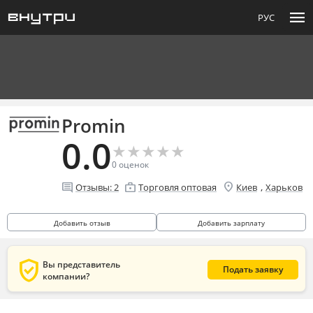
menu
РУС
Promin
0.0
★
★
★
★
★
★
★
★
★
★
0
оценок
location_on
comment
enterprise
,
Отзывы:
2
Торговля оптовая
Киев
Харьков
Добавить отзыв
Добавить зарплату
verified_user
Вы представитель
Подать заявку
компании?