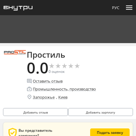
menu
РУС
Простиль
0.0
★
★
★
★
★
★
★
★
★
★
0
оценок
comment
Оставить отзыв
enterprise
Промышленность, производство
location_on
,
Запорожье
Киев
Добавить отзыв
Добавить зарплату
verified_user
Вы представитель
Подать заявку
компании?