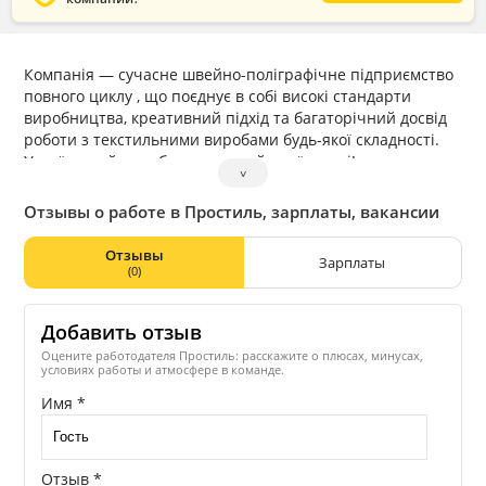
Компанія — сучасне швейно-поліграфічне підприємство
повного циклу , що поєднує в собі високі стандарти
виробництва, креативний підхід та багаторічний досвід
роботи з текстильними виробами будь-якої складності.
Український виробник, европейської якості!
˅
Наші ключові напрями діяльності:
Розробка та дизайн текстильних виробів. Ми пропонуємо
Отзывы о работе в Простиль, зарплаты, вакансии
комплексні послуги — від ідеї та ескізу до готового
виробу, незалежно від рівня складності чи особливостей
Отзывы
Зарплаты
конструкції.
(0)
Виробництво корпоративної форми та спецодягу.
Створюємо комфортний, функціональний та стильний
Добавить отзыв
одяг для підприємств сфери послуг, готельно-
ресторанного бізнесу та інших галузей, де важлива
Оцените работодателя Простиль: расскажите о плюсах, минусах,
условиях работы и атмосфере в команде.
професійна та впізнавана зовнішність персоналу.
Брендування продукції. Ми не лише виготовляємо
Имя *
якісний спецодяг, а й забезпечуємо професійне
нанесення логотипів та фірмових елементів за
сучасними технологіями — для сильного та впізнаваного
Отзыв *