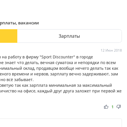
арплаты, вакансии
Зарплаты
12 Июн 2018
 на работу в фирму "Sport Discounter" в городе
не знает что делать, вечная суматоха и непорядки по всем
инимальный оклад, продавцом вообще нечего делать так как
ного времени и нервов, зарплату вечно задерживают, зам
но всё забывает.
советую так как зарплата минимальная за максимальный
ичиство на офисе, каждый друг друга заложет при первой же
thumb_up
thumb_down
1