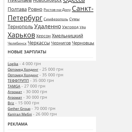
Новосибирск
Санкт-
Полтава
Ровно
Ростов-на-Дону
Петербург
Сумы
Симферополь
Удаленно
Тернополь
Ужгород
Уфа
Харьков
Хмельницкий
Херсон
Черкассы
Черновцы
Чернигов
Челябинск
НОВЫЕ ЗАРПЛАТЫ
- 4 000 грн
Logika
- 25 000 грн
Ортомед Холдинг
- 35 000 грн
Ортомед Холдинг
- 35 000 грн
ТЕФФГРУПП
- 27 000 грн
TAMGA
- 30 000 грн
Агромат
- 30 000 грн
Агромат
- 15 000 грн
Briz
- 70 000 грн
Gether Group
- 26 000 грн
Капітал Меблі
РЕКЛАМА