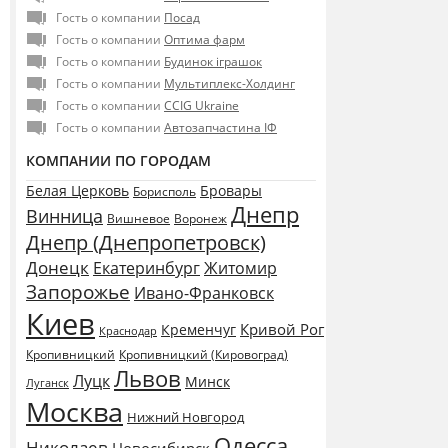
Гость о компании
Посад
Гость о компании
Оптима фарм
Гость о компании
Будинок іграшок
Гость о компании
Мультиплекс-Холдинг
Гость о компании
CCIG Ukraine
Гость о компании
Автозапчастина ІФ
КОМПАНИИ ПО ГОРОДАМ
Белая Церковь
Бровары
Борисполь
Днепр
Винница
Воронеж
Вишневое
Днепр (Днепропетровск)
Донецк
Екатеринбург
Житомир
Запорожье
Ивано-Франковск
Киев
Кривой Рог
Кременчуг
Краснодар
Кропивницкий
Кропивницкий (Кировоград)
Львов
Луцк
Минск
Луганск
Москва
Нижний Новгород
Одесса
Николаев