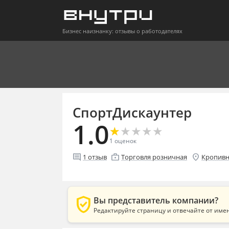
Бизнес наизнанку: отзывы о работодателях
СпортДискаунтер
1.0
★
★
★
★
★
★
★
★
★
★
1
оценок
comment
enterprise
location_on
1
отзыв
Торговля розничная
Кропивн
verified_user
Вы представитель компании?
Редактируйте страницу и отвечайте от име