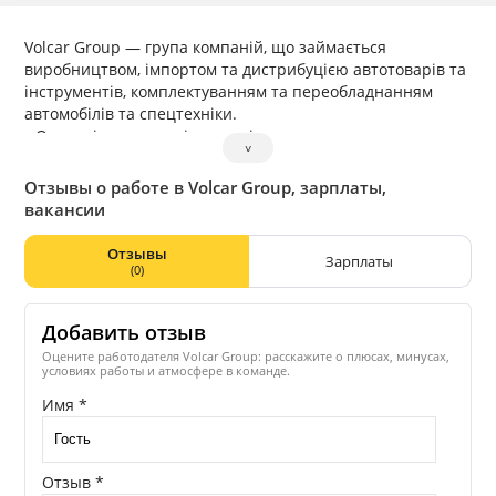
Volcar Group — група компаній, що займається
виробництвом, імпортом та дистрибуцією автотоварів та
інструментів, комплектуванням та переобладнанням
автомобілів та спецтехніки.
⠀Основні напрями діяльності:
˅
⠀Vnedorognik.ua — тюнінг, виробництво та дистрибуція
аксесуарів і додаткового обладнання для позашляховиків
Отзывы о работе в Volcar Group, зарплаты,
і спецтехніки.
вакансии
Volcar.eu — Європейьский підрозділ групи.
⠀Volcar Digital — digital-агенція.
Отзывы
Зарплаты
⠀Місія Volcar Group:
(0)
Бути корисним і надійним міжнародним партнером, який
швидко знаходить прості та ефективні рішення, якісно їх
Добавить отзыв
впроваджує та забезпечує своєчасні поставки
обладнання — сприяючи сталому розвитку наших
Оцените работодателя Volcar Group: расскажите о плюсах, минусах,
условиях работы и атмосфере в команде.
клієнтів і команди.
Имя *
Отзыв *