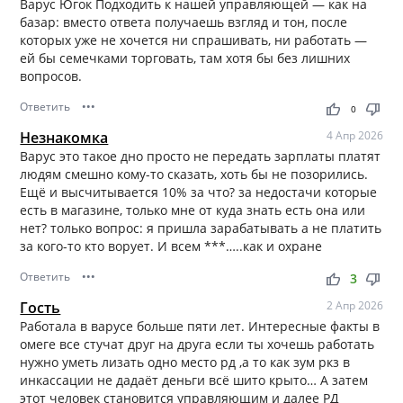
Варус Югок Подходить к нашей управляющей — как на
базар: вместо ответа получаешь взгляд и тон, после
которых уже не хочется ни спрашивать, ни работать —
ей бы семечками торговать, там хотя бы без лишних
вопросов.
Ответить
•••
thumb_up
thumb_down
0
Незнакомка
4 Апр 2026
Варус это такое дно просто не передать зарплаты платят
людям смешно кому-то сказать, хоть бы не позорились.
Ещё и высчитывается 10% за что? за недостачи которые
есть в магазине, только мне от куда знать есть она или
нет? только вопрос: я пришла зарабатывать а не платить
за кого-то кто ворует. И всем ***…..как и охране
Ответить
•••
thumb_up
thumb_down
3
Гость
2 Апр 2026
Работала в варусе больше пяти лет. Интересные факты в
омеге все стучат друг на друга если ты хочешь работать
нужно уметь лизать одно место рд ,а то как зум ркз в
инкассации не дадаёт деньги всё шито крыто… А затем
этот человек становится управляющим и далее РД