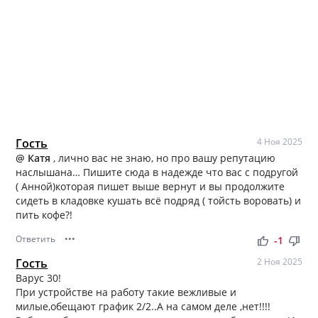
Гость
4 Ноя 2025
@ Катя
, лично вас не знаю, но про вашу репутацию
наслышана… Пишите сюда в надежде что вас с подругой
( Анной)которая пишет выше вернут и вы продолжите
сидеть в кладовке кушать всё подряд ( тойсть воровать) и
пить кофе?!
Ответить
•••
thumb_up
thumb_down
-1
Гость
2 Ноя 2025
Варус 30!
При устройстве на работу такие вежливые и
милые,обещают график 2/2..А на самом деле ,нет!!!!