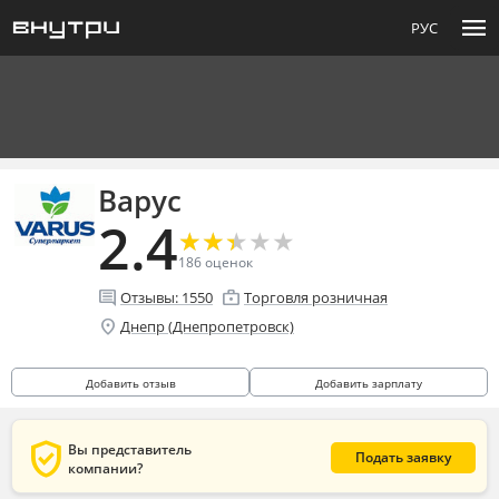
menu
РУС
Варус
2.4
★
★
★
★
★
★
★
★
★
★
186
оценок
comment
enterprise
Отзывы:
1550
Торговля розничная
location_on
Днепр (Днепропетровск)
Добавить отзыв
Добавить зарплату
verified_user
Вы представитель
Подать заявку
компании?