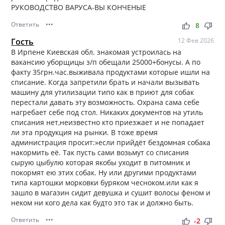
РУКОВОДСТВО ВАРУСА-ВЫ КОНЧЕНЫЕ
Ответить
•••
thumb_up
thumb_down
8
Гость
12 Фев 2026
В Ирпене Киевская обл. знакомая устроилась на
вакансию уборщицы з/п обещали 25000+бонусы. А по
факту 35грн.час.выживала продуктами которые ишли на
списание. Когда запретили брать и начали вызывать
машину для утилизации типо как в приют для собак
перестали давать эту возможность. Охрана сама себе
нагребает себе под стол. Никаких документов на утиль
списания нет,неизвестно кто приезжает и не попадает
ли эта продукция на рынки. В тоже время
администрация просит:»если прийдёт бездомная собака
накормить её. Так пусть сами возьмут со списания
сырую цыбулю которая якобы уходит в питомник и
покормят ею этих собак. Ну или другими продуктами
типа картошки морковки буряком чесноком.или как я
зашло в магазин сидит девушка и сушит волосы феном и
неком ни кого дела как будто это так и должно быть.
Ответить
•••
thumb_up
thumb_down
-2