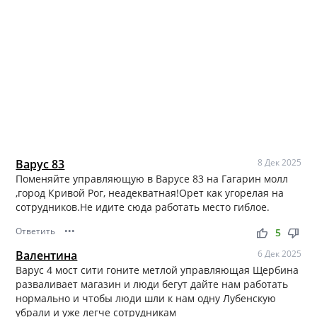
Варус 83
8 Дек 2025
Поменяйте управляющую в Варусе 83 на Гагарин молл
,город Кривой Рог, неадекватная!Орет как угорелая на
сотрудников.Не идите сюда работать место гиблое.
Ответить
•••
thumb_up
thumb_down
5
Валентина
6 Дек 2025
Варус 4 мост сити гоните метлой управляющая Щербина
разваливает магазин и люди бегут дайте нам работать
нормально и чтобы люди шли к нам одну Лубенскую
убрали и уже легче сотрудникам