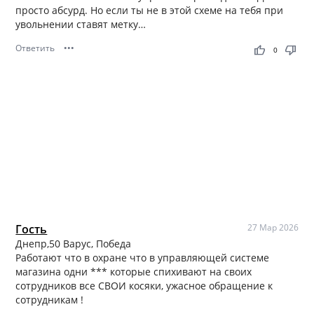
просто абсурд. Но если ты не в этой схеме на тебя при
увольнении ставят метку…
Ответить
•••
thumb_up
thumb_down
0
Гость
27 Мар 2026
Днепр,50 Варус, Победа
Работают что в охране что в управляющей системе
магазина одни *** которые спихивают на своих
сотрудников все СВОИ косяки, ужасное обращение к
сотрудникам !