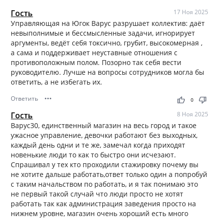
Гость
17 Ноя 2025
Управляющая на Югок Варус разрушает коллектив: даёт
невыполнимые и бессмысленные задачи, игнорирует
аргументы, ведёт себя токсично, грубит, высокомерная ,
а сама и поддерживает неуставные отношения с
противоположным полом. Позорно так себя вести
руководителю. Лучше на вопросы сотрудников могла бы
ответить, а не избегать их.
Ответить
•••
thumb_up
thumb_down
0
Гость
8 Ноя 2025
Варус30, единственный магазин на весь город и такое
ужасное управление, девочки работают без выходных,
каждый день одни и те же, замечал когда приходят
новенькие люди то как то быстро они исчезают.
Спрашивал у тех кто проходили стажировку почему вы
не хотите дальше работать,ответ только один а попробуй
с таким начальством по работать, и я так понимаю это
не первый такой случай что люди просто не хотят
работать так как администрация заведения просто на
нижнем уровне, магазин очень хороший есть много