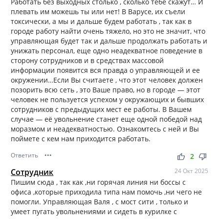
Работать без выходных столько , сколько тебе скажут… И
плевать им можешь ты или нет! В Варусе, их съели
токсически, а мы и дальше будем работать , так как в
городе работу найти очень тяжело, но это не значит, что
управляющая будет так и дальше продолжать работать и
унижать персонал, еще одно неадекватное поведение в
сторону сотрудников и в средствах массовой
информации появится вся правда о управляющей и ее
окружении…Если Вы считаете , что этот человек должен
позорить всю сеть , это Ваше право, но в городе — этот
человек не пользуется успехом у окружающих и бывших
сотрудников с предыдущих мест ее работы. В Вашем
случае — её увольнение станет еще одной победой над
моразмом и неадекватностью. Ознакомтесь с ней и Вы
поймете с кем нам приходится работать.
Ответить
•••
thumb_up
thumb_down
2
Сотрудник
24 Окт 2025
Пишим сюда , так как ,ни горячая линия ни боссы с
офиса ,которые приходила типа нам помочь ,ни чего не
помогли. Управляющая Валя , с мост сити , только и
умеет пугать увольнениями и сидеть в курилке с