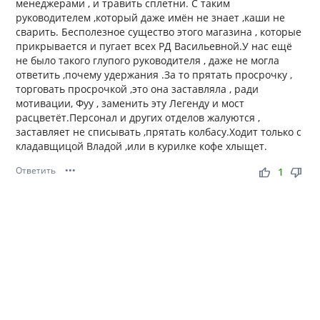
менеджерами , и травить сплетни. С таким
руководителем ,который даже имён не знает ,каши не
сварить. Бесполезное существо этого магазина , которые
прикрывается и пугает всех РД Васильевной.У нас ещё
не было такого глупого руководителя , даже не могла
ответить ,почему удержания .За то прятать просрочку ,
торговать просрочкой ,это она заставляла , ради
мотивации, Фуу , заменить эту Легенду и мост
расцветёт.Персонал и других отделов жалуются ,
заставляет не списывать ,прятать колбасу.Ходит только с
кладавщицой Владой ,или в курилке кофе хлыщет.
Ответить
•••
thumb_up
thumb_down
1