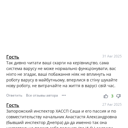
Гость
31 Авг 2025
Так дивно читати ваші скарги на керівництво, сама
система варусу не може нормально функціонувати, вас
ніхто не згадає, ваші побажання ніяк не вплинуть на
роботу варусу в майбутньому, вперлися в стіну шукайте
нову роботу, не витрачайте на життя в варусі свій час.
Ответить
Все отзывы автора
•••
thumb_up
thumb_down
3
Гость
27 Авг 2025
Запорожский инспектор ХАССП Саша и его пассия и по
совместительству начальник Анастастя Александровна
(бывший инспектор Днепра) да-да именно так она