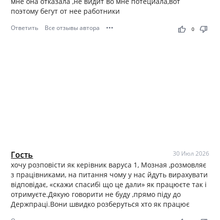
мне она отказала ,не видит во мне потециала,вот
поэтому бегут от нее работники
Ответить
Все отзывы автора
•••
thumb_up
thumb_down
0
Гость
30 Июл 2026
хочу розповісти як керівник варуса 1, Мозная ,розмовляє
з працівниками, на питання чому у нас йдуть вирахувати
відповідає, «скажи спасибі що це дали» як працюєте так і
отримуєте.Дякую говорити не буду ,прямо піду до
Держпрацi.Вони швидко розберуться хто як працює