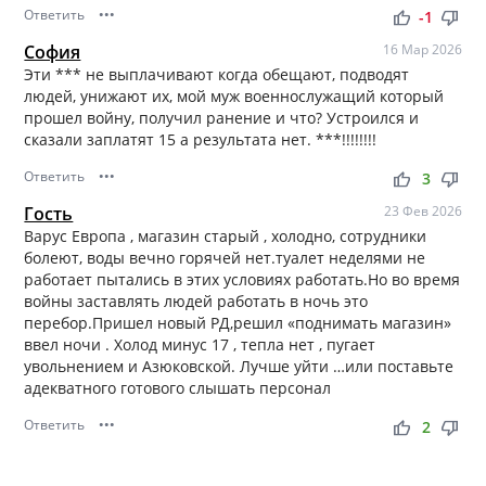
Ответить
•••
thumb_up
thumb_down
-1
София
16 Мар 2026
Эти *** не выплачивают когда обещают, подводят
людей, унижают их, мой муж военнослужащий который
прошел войну, получил ранение и что? Устроился и
сказали заплатят 15 а результата нет. ***!!!!!!!!
Ответить
•••
thumb_up
thumb_down
3
Гость
23 Фев 2026
Варус Европа , магазин старый , холодно, сотрудники
болеют, воды вечно горячей нет.туалет неделями не
работает пытались в этих условиях работать.Но во время
войны заставлять людей работать в ночь это
перебор.Пришел новый РД,решил «поднимать магазин»
ввел ночи . Холод минус 17 , тепла нет , пугает
увольнением и Азюковской. Лучше уйти …или поставьте
адекватного готового слышать персонал
Ответить
•••
thumb_up
thumb_down
2