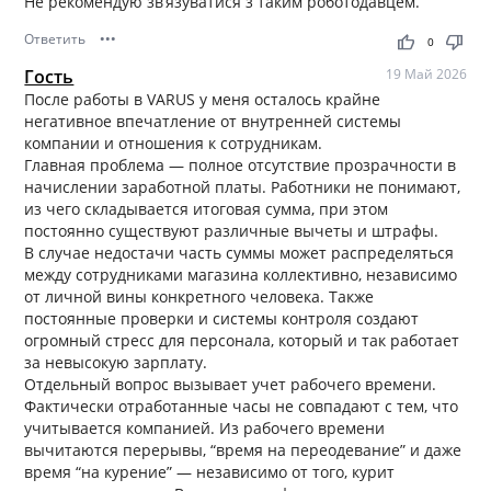
Не рекомендую зв’язуватися з таким роботодавцем.
Ответить
•••
thumb_up
thumb_down
0
Гость
19 Май 2026
После работы в VARUS у меня осталось крайне
негативное впечатление от внутренней системы
компании и отношения к сотрудникам.
Главная проблема — полное отсутствие прозрачности в
начислении заработной платы. Работники не понимают,
из чего складывается итоговая сумма, при этом
постоянно существуют различные вычеты и штрафы.
В случае недостачи часть суммы может распределяться
между сотрудниками магазина коллективно, независимо
от личной вины конкретного человека. Также
постоянные проверки и системы контроля создают
огромный стресс для персонала, который и так работает
за невысокую зарплату.
Отдельный вопрос вызывает учет рабочего времени.
Фактически отработанные часы не совпадают с тем, что
учитывается компанией. Из рабочего времени
вычитаются перерывы, “время на переодевание” и даже
время “на курение” — независимо от того, курит