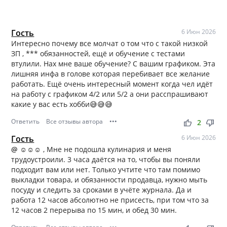
Гость
6 Июн 2026
Интересно почему все молчат о том что с такой низкой
ЗП , *** обязанностей, ещё и обучение с тестами
втулили. Нах мне ваше обучение? С вашим графиком. Эта
лишняя инфа в голове которая перебивает все желание
работать. Ещё очень интересный момент когда чел идёт
на работу с графиком 4/2 или 5/2 а они расспрашивают
какие у вас есть хобби😅😅😅
Ответить
Все отзывы автора
•••
thumb_up
thumb_down
2
Гость
6 Июн 2026
@ ☺☺☺
, Мне не подошла кулинария и меня
трудоустроили. 3 часа даётся на то, чтобы вы поняли
подходит вам или нет. Только учтите что там помимо
выкладки товара, и обязанности продавца, нужно мыть
посуду и следить за сроками в учёте журнала. Да и
работа 12 часов абсолютно не присесть, при том что за
12 часов 2 перерыва по 15 мин, и обед 30 мин.