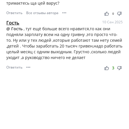
тримаєтесь ща цей варус?
Ответить
Все отзывы автора
•••
thumb_up
thumb_down
0
Гость
10 Сен 2025
@ Гость
, тут ещё больше всего нравится,то как они
подняли зарплату всем на одну гривну ,это просто что-
то. Ну или у тех людей ,которые работают там нету семей
,детей . Чтобы заработать 20 тысяч гривен,надо работать
целый месяц с одним выходным. Грустно ,сколько людей
уходит ,а руководство ничего не делает
Ответить
•••
thumb_up
thumb_down
3