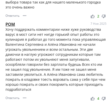
выбора товара так как для нашего маленького городка
это очень важно
Ответить
•••
thumb_up
thumb_down
2
РОМ
7 Ноя 2025
Хочу поддержать комментарии ниже хуже руководства
варус в мост сити нет нигде горький опыт работы это
кулинария я работал до того момента пока управляющая
Валентина Сергеевна и Алёна Ивановна не начали
угрожать увольнением и всем остальным. Эти две
дамочки в наглую угрожают сотрудникам которые там
работают потом их увольняют меня запугивали,
оскорбляли говорили без зарплаты будешь Всех кто им
не зашел под увольнение. Я им тоже не зашел меня
заставили уволиться. А Алёна Ивановна сама любитель
пожрать в кладовке тоесть воровать сама у себя при чем
хорошо пожрать и своих покормить которые приходить
подработаться
Ответить
•••
thumb_up
thumb_down
4