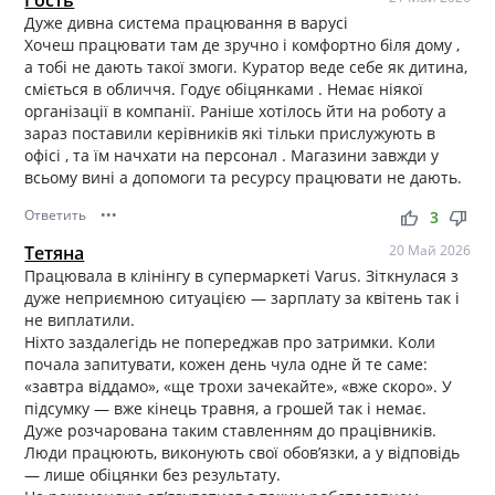
Гость
Дуже дивна система працювання в варусі
Хочеш працювати там де зручно і комфортно біля дому ,
а тобі не дають такої змоги. Куратор веде себе як дитина,
сміється в обличчя. Годує обіцянками . Немає ніякої
організації в компанії. Раніше хотілось йти на роботу а
зараз поставили керівників які тільки прислужують в
офісі , та їм начхати на персонал . Магазини завжди у
всьому вині а допомоги та ресурсу працювати не дають.
Ответить
•••
thumb_up
thumb_down
3
Тетяна
20 Май 2026
Працювала в клінінгу в супермаркеті Varus. Зіткнулася з
дуже неприємною ситуацією — зарплату за квітень так і
не виплатили.
Ніхто заздалегідь не попереджав про затримки. Коли
почала запитувати, кожен день чула одне й те саме:
«завтра віддамо», «ще трохи зачекайте», «вже скоро». У
підсумку — вже кінець травня, а грошей так і немає.
Дуже розчарована таким ставленням до працівників.
Люди працюють, виконують свої обов’язки, а у відповідь
— лише обіцянки без результату.