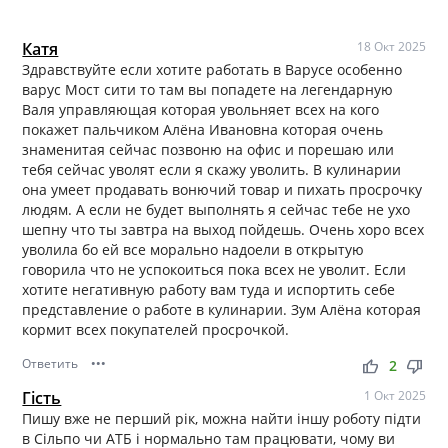
Катя
18 Окт 2025
Здравствуйте если хотите работать в Варусе особенно
варус Мост сити то там вы попадете на легендарную
Валя управляющая которая увольняет всех на кого
покажет пальчиком Алёна Ивановна которая очень
знаменитая сейчас позвоню на офис и порешаю или
тебя сейчас уволят если я скажу уволить. В кулинарии
она умеет продавать вонючий товар и пихать просрочку
людям. А если не будет выполнять я сейчас тебе не ухо
шепну что ты завтра на выход пойдешь. Очень хоро всех
уволила бо ей все морально надоели в открытую
говорила что не успокоиться пока всех не уволит. Если
хотите негативную работу вам туда и испортить себе
представление о работе в кулинарии. Зум Алёна которая
кормит всех покупателей просрочкой.
Ответить
•••
thumb_up
thumb_down
2
Гість
1 Окт 2025
Пишу вже не перший рік, можна найти іншу роботу підти
в Сільпо чи АТБ і нормально там працювати, чому ви