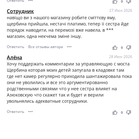
Ответить
•••
thumb_up
thumb_down
0
Сотрудник
27 Июл 2026
навіщо ви з нашого магазину робите сміттєву яму,
щербина прийшла, нестачі платимо, тепер її сестра йде
порядок наводити, на перемозі вже навела, в ***
магазин, одна некчема зміне іншу.
Ответить
Все отзывы автора
•••
thumb_up
thumb_down
0
Алёна
28 Июн 2026
Хочу поддержать комментарии за управляющую с моста
Щербина которая моих детей запугала в кладовке там
где нет камер регулярно приходила шантажировала пока
они не уволились и все это аргументированно
родственными связями что у нее сестра влияет на
Азюковскую что скажет так и будет и верили
увольнялись адекватные сотрудники.
Ответить
•••
thumb_up
thumb_down
0