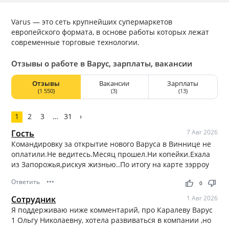
Varus — это сеть крупнейших супермаркетов
европейского формата, в основе работы которых лежат
современные торговые технологии.
Отзывы о работе в Варус, зарплаты, вакансии
Отзывы
Вакансии
Зарплаты
(1 550)
(3)
(13)
1
2
3
…
31
›
Гость
7 Авг 2026
Командировку за открытие нового Варуса в Виннице не
оплатили.Не ведитесь.Месяц прошел.Ни копейки.Ехала
из Запорожья,рискуя жизнью..По итогу на карте зэрроу
Ответить
•••
thumb_up
thumb_down
0
Сотрудник
1 Авг 2026
Я поддерживаю ниже комментарий, про Каралеву Варус
1 Ольгу Николаевну, хотела развиваться в компании ,но