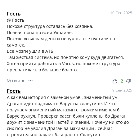
Гость
10 Сен 2025
@ Гость
,
Похоже структура осталась без хозяина.
Полная попа по всей Украине.
Похоже хозяевам деньги ненужны, все пустили на
самотек.
Все мозги ушли в АТБ.
Там жесткая система, но понятно кому куда двигаться.
Хотел прийти работать в Varus, но похоже структура
превратилась в большое болото.
Ответить
•••
thumb_up
thumb_down
2
Гость
9 Сен 2025
А как вам история с заменой умов . знаменитый ум
Драган идёт поднимать Варус на славутиче. И что
получаем знаменитый магазин с громким именем 6
Варус рухнул. Проверки хассп были куплены бо Драган
дружит с знаменитой Настей и Женей. Почему ни кто до
сих пор не уволил Драган за махинации . сейчас
стремительно падает 6…и растет Славутич