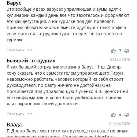
Варус
Это вообще у всех варусах упраляюшая и зумы едят с
кулинарии каждый день все что захотелось и оформляют
это как дегустация.И на курилке под для проводят,
причем обязательно все вместе идут курят пьют кофе а
если простой сотрудник курит то орет чё так часто на
курилке.
Ответить
•••
thumb_up
thumb_down
7
Бывший сотрудник
8 Май 2026
Я как бывший сотрудник магазина Варус 11 ш. Днепр,
хочу сказать что с заместителем управляющего Гирун
невозможно работать.Человек который из себя строит
руководителя, по факту ничего не достойна! Она
прогибается под управляющую Луценко В.В., доносит ей
всю информацию и хочет быть удобной, как я пониаю
для сохранения своей должности.
Ответить
•••
thumb_up
thumb_down
0
Влада
21 Апр 2026
Г. Днепр Варус мост сити как руководство выше не видит
кто руководит магазином. Управляющая Щербина