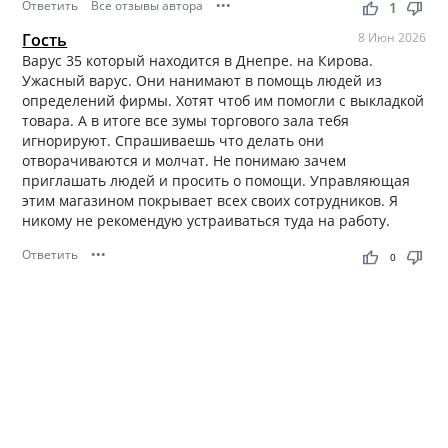
Ответить
Все отзывы автора
•••
thumb_up
thumb_down
1
Гость
8 Июн 2026
Варус 35 который находится в Днепре. на Кирова.
Ужасный варус. Они нанимают в помощь людей из
определений фирмы. Хотят чтоб им помогли с выкладкой
товара. А в итоге все зумы торгового зала тебя
игнорируют. Спрашиваешь что делать они
отворачиваются и молчат. Не понимаю зачем
приглашать людей и просить о помощи. Управляющая
этим магазином покрывает всех своих сотрудников. Я
никому не рекомендую устраиваться туда на работу.
Ответить
•••
thumb_up
thumb_down
0