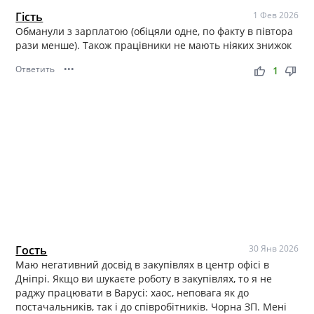
Гість
1 Фев 2026
Обманули з зарплатою (обіцяли одне, по факту в півтора
рази менше). Також працівники не мають ніяких знижок
Ответить
•••
thumb_up
thumb_down
1
Гость
30 Янв 2026
Маю негативний досвід в закупівлях в центр офісі в
Дніпрі. Якщо ви шукаєте роботу в закупівлях, то я не
раджу працювати в Варусі: хаос, неповага як до
постачальників, так і до співробітників. Чорна ЗП. Мені