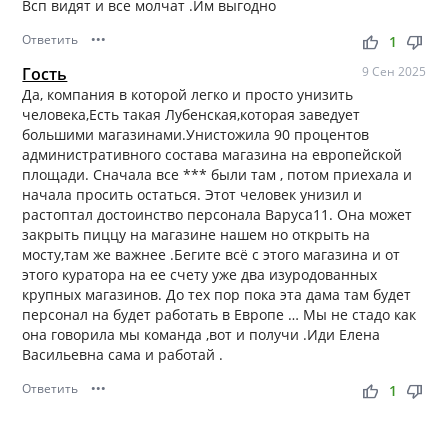
Всп видят и все молчат .Им выгодно
Ответить
•••
thumb_up
thumb_down
1
Гость
9 Сен 2025
Да, компания в которой легко и просто унизить
человека,Есть такая Лубенская,которая заведует
большими магазинами.Унистожила 90 процентов
административного состава магазина на европейской
площади. Сначала все *** были там , потом приехала и
начала просить остаться. Этот человек унизил и
растоптал достоинство персонала Варуса11. Она может
закрыть пиццу на магазине нашем но открыть на
мосту,там же важнее .Бегите всё с этого магазина и от
этого куратора на ее счету уже два изуродованных
крупных магазинов. До тех пор пока эта дама там будет
персонал на будет работать в Европе … Мы не стадо как
она говорила мы команда ,вот и получи .Иди Елена
Васильевна сама и работай .
Ответить
•••
thumb_up
thumb_down
1