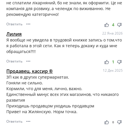
не сплатили лікарняний, бо не знали, як оформити. Це не
компанія для розвику, а челендж по виживанню. Не
рекомендую категорично!
Ответить
•••
thumb_up
thumb_down
4
Лилия
22 Янв 2026
Я вообще не увидела в трудовой книжке запись о том,что
я работала в этой сети. Как я теперь докажу и куда мне
обращаться?!!!
Ответить
•••
thumb_up
thumb_down
1
Продавец, кассир ®
12 Дек 2025
ЗП как в других супермаркетах.
Гоняли не сильно.
Кормили, что для меня, лично, важно.
Единственный минус всех этих магазинов, что никакого
развития
Приходишь продавцом уходишь продавцом
Привет на Жилянскую. Норм точка.
Ответить
•••
thumb_up
thumb_down
0