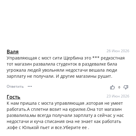
Валя
26 Июн 2026
Управляющая с мост сити Щербина это *** редкостная
тот магазин развалила студенток в раздевалке била
угрожала людей увольняли недостачи вешала люди
зарплату не получали. И другие магазины рушит.
Ответить
•••
thumb_up
thumb_down
0
Гость
23 Июн 2026
К нам пришла с моста управляющая ,которая не умеет
работать.А сплетни возит на курилке.Она тот магазин
развалила,мы всегда получали зарплату а сейчас у нас
недостачи и куча списания она не знает как работать
,кофе с Юлькой пьет и все.Уберите ее .