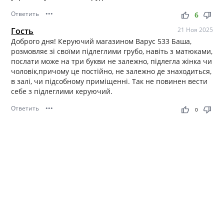
Ответить
•••
thumb_up
thumb_down
6
Гость
21 Ноя 2025
Доброго дня! Керуючий магазином Варус 533 Баша,
розмовляє зі своїми підлеглими грубо, навіть з матюками,
послати може на три букви не залежно, підлегла жінка чи
чоловік,причому це постійно, не залежно де знаходиться,
в залі, чи підсобному приміщенні. Так не повинен вести
себе з підлеглими керуючий.
Ответить
•••
thumb_up
thumb_down
0