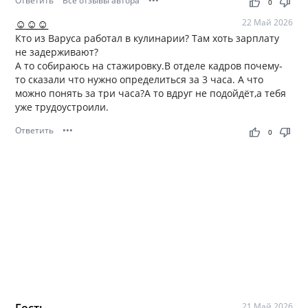
Ответить
Все отзывы автора
•••
thumb_up
thumb_down
0
☺☺☺
22 Май 2026
Кто из Варуса работал в кулинарии? Там хоть зарплату
не задерживают?
А то собираюсь на стажировку.В отделе кадров почему-
то сказали что нужно определиться за 3 часа. А что
можно понять за три часа?А то вдруг не подойдёт,а тебя
уже трудоустроили.
Ответить
•••
thumb_up
thumb_down
0
21 Май 2026