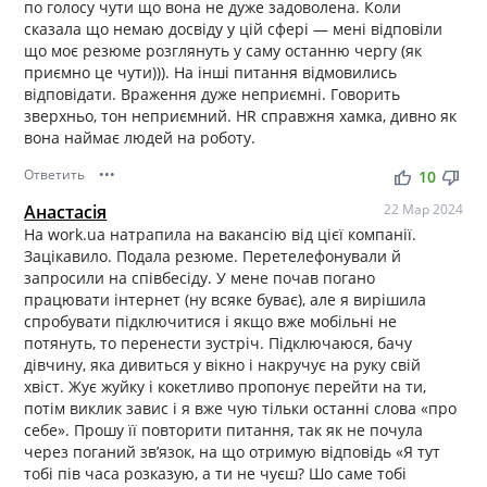
по голосу чути що вона не дуже задоволена. Коли
сказала що немаю досвіду у цій сфері — мені відповіли
що моє резюме розглянуть у саму останню чергу (як
приємно це чути))). На інші питання відмовились
відповідати. Враження дуже неприємні. Говорить
зверхньо, тон неприємний. HR справжня хамка, дивно як
вона наймає людей на роботу.
Ответить
•••
thumb_up
thumb_down
10
Анастасія
22 Мар 2024
На work.ua натрапила на вакансію від цієї компанії.
Зацікавило. Подала резюме. Перетелефонували й
запросили на співбесіду. У мене почав погано
працювати інтернет (ну всяке буває), але я вирішила
спробувати підключитися і якщо вже мобільні не
потянуть, то перенести зустріч. Підключаюся, бачу
дівчину, яка дивиться у вікно і накручує на руку свій
хвіст. Жує жуйку і кокетливо пропонує перейти на ти,
потім виклик завис і я вже чую тільки останні слова «про
себе». Прошу її повторити питання, так як не почула
через поганий звʼязок, на що отримую відповідь «Я тут
тобі пів часа розказую, а ти не чуєш? Шо саме тобі