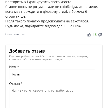
повторить?» і далі крутить свого хвоста.
Я може щось не розумію, але це співбесіда, як на мене,
вона має проходити в діловому стилі, а бо хоча б
стриманіше.
Після такого початку продовжувати не захотілося.
Будь ласка, підбирайте відповідальніше HR🙏
Ответить
•••
thumb_up
thumb_down
15
Добавить отзыв
Оцените работодателя Ябко: расскажите о плюсах, минусах,
условиях работы и атмосфере в команде.
Имя *
Отзыв *