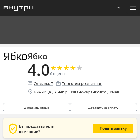
menu
РУС
Ябко
4.0
★
★
★
★
★
★
★
★
★
★
6
оценок
comment
enterprise
Отзывы:
7
Торговля розничная
location_on
,
,
,
Винница
Днепр
Ивано-Франковск
Киев
Добавить отзыв
Добавить зарплату
verified_user
Вы представитель
Подать заявку
компании?