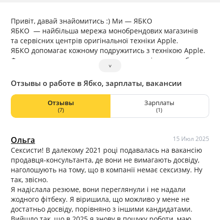
Привіт, давай знайомитись :) Ми — ЯБКО
ЯБКО — найбільша мережа монобрендових магазинів
та сервісних центрів оригінальної техніки Apple.
ЯБКО допомагає кожному подружитись з технікою Apple.
Формулювання, що дозволяє нам розповідати про будь-
˅
який сервіс, послуги, товар — так, як ніхто не робить
на ринку. Ми прагнемо, щоб наші клієнти йшли
Отзывы о работе в Ябко, зарплаты, вакансии
з магазину з посмішкою, а працівники з радістю сприяли
цьому :)
Отзывы
Зарплаты
Команда ЯБКО постійно розвивається, тому ми шукаємо
(7)
(1)
нові таланти в команду: Дружніх, Чесних та Амбітних
людей, які разом із ЯБКО могли б підкорювати нові
вершини та цілі. Вміння взаємодіяти в команді,
Ольга
15 Июл 2025
орієнтація на результат та ініціативність завжди буде
Сексисти! В далекому 2021 році подавалась на вакансію
вашим козирем у рукаві.
продавця-консультанта, де вони не вимагають досвіду,
Роботу в ЯБКО можна знайти в більш ніж 80-ти магазинах
наголошують на тому, що в компанії немає сексизму. Ну
у різних куточках України
так, звісно.
Я надіслала резюме, вони переглянули і не надали
жодного фітбеку. Я віришила, що можливо у мене не
достатньо досвіду, порівняно з іншими кандидатами.
Вийшло так, що в 2025 я знову в пошуку роботи, маю