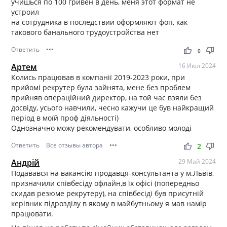
учишься по 100 гривен в день, меня этот формат не
устроил
на сотрудника в последствии оформляют фоп, как
такового банального трудоустройства нет
Ответить
•••
thumb_up
thumb_down
0
Артем
16 Июл 2024
Колись працював в компанії 2019-2023 роки, при
прийомі рекрутер була зайнята, мене без проблем
прийняв операційний директор, на той час взяли без
досвіду, усього навчили, чесно кажучи це був найкращий
період в моїй проф діяльності)
Однозначно можу рекомендувати, особливо молоді
Ответить
Все отзывы автора
•••
thumb_up
thumb_down
2
Андрій
29 Май 2024
Подавався на вакансію продавця-консультанта у м.Львів,
призначили співбесіду офлайн,в їх офісі (попередньо
скидав резюме рекрутеру), на співбесіді був присутній
керівник підрозділу в якому в майбутньому я мав намір
працювати.