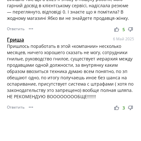
гарний досвід в клієнтському сервісі, надіслала резюме
— переглянуто, відповіді 0. І знаєте що я помітила? В
жодному магазині Ябко ви не знайдете продавця-жінку.
Ответить
•••
thumb_up
thumb_down
5
Гриша
6 Май 2025
Пришлось поработать в этой «компании» несколько
месяцев, ничего хорошего сказать не могу, сотрудники
гнилые, руководство гнилое, существует иерархия между
продавцами одной должности, за внутрянку каким
образом ввозиться техника думаю всем понятно, по зп
обещают одно, по итогу получаешь иное без шанса на
оспаривание, присутствует система с штрафами ( хотя по
законодательству это запрещено) вообще полная шляпа.
НЕ РЕКОМЕНДУЮ ВООООООООБЩЕ!!!!!!!
Ответить
•••
thumb_up
thumb_down
3