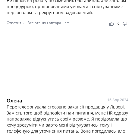
Не пішов на роботу по сімейних обставинах, але загалом
процедурою, пропонованими умовами і спілкуванням з
персоналом та рекрутером задоволений.
Ответить
Все отзывы автора
•••
thumb_up
thumb_down
0
Олена
16 Апр 2024
Перетелефонувала стосовно вакансії продавця у Львові.
Замість того щоб відповісти наи питання, мене HR одразу
направляла відгукнутись своїм резюме. Я повідомила що
хочу зрозуміти чи варто мені відгукуватись, тому і
телефоную для уточнення питань. Вона погодилась, але