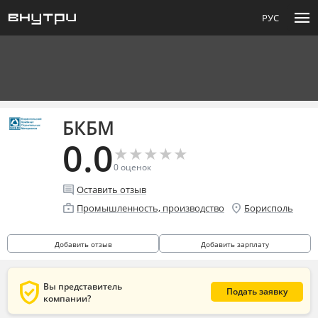
menu
РУС
БКБМ
0.0
★
★
★
★
★
★
★
★
★
★
0
оценок
comment
Оставить отзыв
enterprise
location_on
Промышленность, производство
Борисполь
Добавить отзыв
Добавить зарплату
verified_user
Вы представитель
Подать заявку
компании?