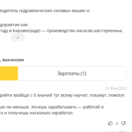
водитель гидравлических силовых машин и
едприятия как:
 году в Кировограде) — производство насосов шестеренных;
иально-поршневых машин;
˅
вов высокого давления;
оизводство гидрораспределителей;
производство гидроцилиндров;
, вакансии
сь) — производство гидроцилиндров и
Зарплаты
(1)
ила ГРУП» работает около 3 000 человек.
21 Фев 2022
йти вообще с 0 знаний тут всему научат, покажут, помогут.
льше ни меньше. Хочешь зарабатывать — работай и
то и получишь насколько заработал.
thumb_up
thumb_down
0