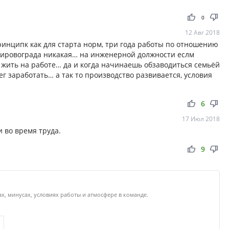
thumb_up
thumb_down
0
12 Авг 2018
принципк как для старта норм, три года работы по отношению
 Кировограда никакая… на инженерной должности еслм
 жить на работе… да и когда начинаешь обзаводиться семьёй
ег заработать… а так то производство развивается, условия
thumb_up
thumb_down
6
17 Июл 2018
 во время труда.
thumb_up
thumb_down
9
х, минусах, условиях работы и атмосфере в команде.