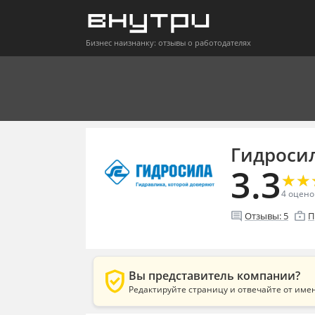
Бизнес наизнанку: отзывы о работодателях
Гидроси
3.3
★
★
★
★
4
оцено
comment
enterprise
Отзывы:
5
П
verified_user
Вы представитель компании?
Редактируйте страницу и отвечайте от име