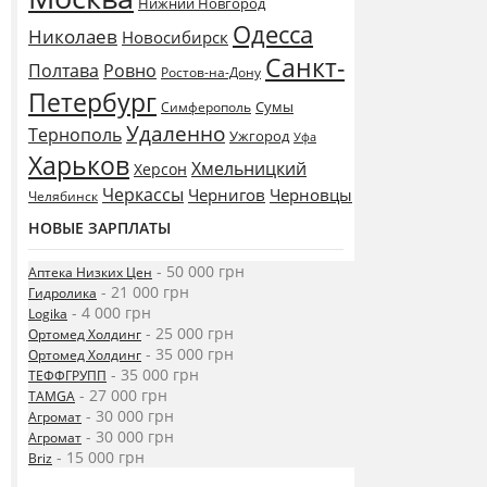
Нижний Новгород
Одесса
Николаев
Новосибирск
Санкт-
Полтава
Ровно
Ростов-на-Дону
Петербург
Сумы
Симферополь
Удаленно
Тернополь
Ужгород
Уфа
Харьков
Хмельницкий
Херсон
Черкассы
Чернигов
Черновцы
Челябинск
НОВЫЕ ЗАРПЛАТЫ
- 50 000 грн
Аптека Низких Цен
- 21 000 грн
Гидролика
- 4 000 грн
Logika
- 25 000 грн
Ортомед Холдинг
- 35 000 грн
Ортомед Холдинг
- 35 000 грн
ТЕФФГРУПП
- 27 000 грн
TAMGA
- 30 000 грн
Агромат
- 30 000 грн
Агромат
- 15 000 грн
Briz