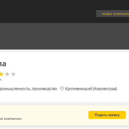
НОВЫЕ КОМПАНИ
ла
★
★
★
★
★
★
к
location_on
ромышленность, производство
Кропивницкий (Кировоград)
Подать заявку
ни компании.