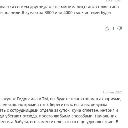
1 Авг 2021
вается совсем другое,даже не минималка,ставка плюс типа
выполнили.Я зумаю за 3800 или 4000 тыс чистыми будет
thumb_up
thumb_down
1
15 Янв 2021
закупок Гидросила АПМ, вы будете планктоном в аквариуме,
ленькая, но кроме этого, берегитесь, если вы девушка.
ать с сотрудницами отдела закупок! Куча сплетен, интриг и
ди убегают отсюда, просто любыми способами. Начальник
сте, а бабуля, его заместитель, это то еще удовольствие. В