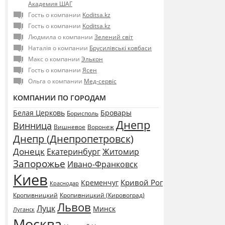
Академия ШАГ
Гость о компании
Koditsa.kz
Гость о компании
Koditsa.kz
Людмила о компании
Зелений світ
Наталія о компании
Брусилівські ковбаси
Макс о компании
Элькон
Гость о компании
Ясен
Ольга о компании
Мед-сервіс
КОМПАНИИ ПО ГОРОДАМ
Белая Церковь
Бровары
Борисполь
Днепр
Винница
Воронеж
Вишневое
Днепр (Днепропетровск)
Донецк
Екатеринбург
Житомир
Запорожье
Ивано-Франковск
Киев
Кривой Рог
Кременчуг
Краснодар
Кропивницкий
Кропивницкий (Кировоград)
Львов
Луцк
Минск
Луганск
Москва