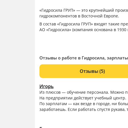
«Гидросила ГРУП» — это крупнейший произ
гидрокомпонентов в Восточной Европе.
В состав «Гидросила ГРУП» входят такие пр
АО «Гидросила» (компания основана в 1930
ЧАО «Гидросила АПМ» — производство акс
ЗАО «Гидросила ЛЕДА» — производство рука
ПАО «Гидросила МЗТГ» (г. Мелитополь)- пр
ООО «Гидросила ТЕТИС» (г. Мелитополь) — 
Отзывы о работе в Гидросила, зарплаты
ООО «Гидросила БЕЛАР» (г. Гомель, Белару
гидрораспределителей.
Отзывы
(5)
На данный момент на предприятиях «Гидрос
Игорь
Из плюсов — обучение персонала. Можно при
На предприятии действует учебный центр.
По зарплатам — как везде в городе, ни бо
заработаешь. Если работать спустя рукава, 