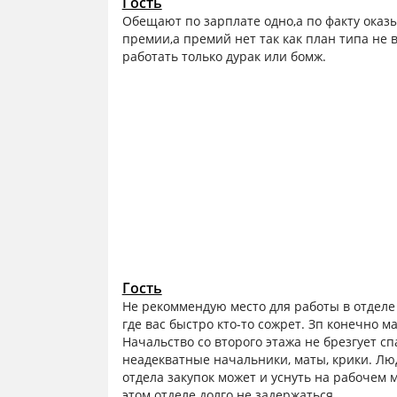
Гость
Обещают по зарплате одно,а по факту оказы
премии,а премий нет так как план типа не 
работать только дурак или бомж.
Гость
Не рекоммендую место для работы в отделе 
где вас быстро кто-то сожрет. Зп конечно ма
Начальство со второго этажа не брезгует сп
неадекватные начальники, маты, крики. Лю
отдела закупок может и уснуть на рабочем ме
этом отделе долго не задержаться.