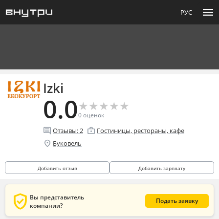
menu
РУС
Izki
0.0
★
★
★
★
★
★
★
★
★
★
0
оценок
comment
enterprise
Отзывы:
2
Гостиницы, рестораны, кафе
location_on
Буковель
Добавить отзыв
Добавить зарплату
verified_user
Вы представитель
Подать заявку
компании?