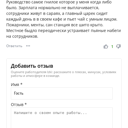
Руководство самое гнилое которое у меня когда либо
было. Зарплата нормально не выплачивается,
сотрудники живут в сараях, а главный царек сидит
каждый день в в своем кафе и пьет чай с умным лицом.
Пожарники, менты, сан станция все шито крыто.
Местное быдло переодически устраивает пьяные набеги
на сотрудников.
Ответить
•••
thumb_up
thumb_down
1
Добавить отзыв
Оцените работодателя Izki: расскажите о плюсах, минусах, условиях
работы и атмосфере в команде.
Имя *
Отзыв *