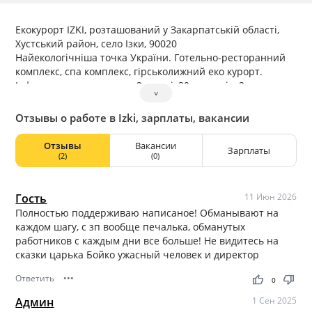
Екокурорт IZKI, розташований у Закарпатській області,
Хустський район, село Ізки, 90020
Найекологічніша точка України. Готельно-ресторанний
комплекс, спа комплекс, гірськолижний еко курорт.
Інфраструктура курорту: 2 готелі, 30 котеджів, 2
˅
ресторани та спа центр.
Ми щороку розвиваємось та запрошуємо у команду
Отзывы о работе в Izki, зарплаты, вакансии
розвиватись разом з нами.
Отзывы
Вакансии
Зарплаты
(2)
(0)
Гость
11 Июн 2026
Полностью поддерживаю написаное! Обманывают на
каждом шагу, с зп вообще печалька, обманутых
работников с каждым дни все больше! Не видитесь на
сказки царька Бойко ужасный человек и директор
Ответить
•••
thumb_up
thumb_down
0
Админ
1 Сен 2025