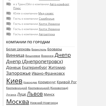
я з ТрансОйл о компании
Авто-комфорт
Плюс
Юлія о компании
Мед-сервіс
Гость о компании
Скарбниця
Гость о компании
Хилти Украина
Гость о компании
Хилти Украина
Гость о компании
Автоаптека
КОМПАНИИ ПО ГОРОДАМ
Белая Церковь
Бровары
Борисполь
Днепр
Винница
Воронеж
Вишневое
Днепр (Днепропетровск)
Донецк
Екатеринбург
Житомир
Запорожье
Ивано-Франковск
Киев
Кривой Рог
Кременчуг
Краснодар
Кропивницкий
Кропивницкий (Кировоград)
Львов
Луцк
Минск
Луганск
Москва
Нижний Новгород