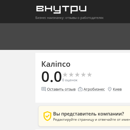
Бизнес наизнанку: отзывы о работодателях
Каліпсо
0.0
★
★
★
★
★
★
★
★
★
★
0
оценок
comment
enterprise
location_on
Оставить отзыв
Агробизнес
Киев
verified_user
Вы представитель компании?
Редактируйте страницу и отвечайте от име