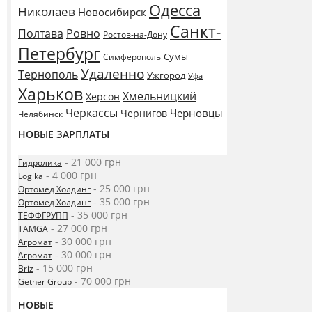
Одесса
Николаев
Новосибирск
Санкт-
Полтава
Ровно
Ростов-на-Дону
Петербург
Сумы
Симферополь
Удаленно
Тернополь
Ужгород
Уфа
Харьков
Хмельницкий
Херсон
Черкассы
Черновцы
Чернигов
Челябинск
НОВЫЕ ЗАРПЛАТЫ
- 21 000 грн
Гидролика
- 4 000 грн
Logika
- 25 000 грн
Ортомед Холдинг
- 35 000 грн
Ортомед Холдинг
- 35 000 грн
ТЕФФГРУПП
- 27 000 грн
TAMGA
- 30 000 грн
Агромат
- 30 000 грн
Агромат
- 15 000 грн
Briz
- 70 000 грн
Gether Group
НОВЫЕ