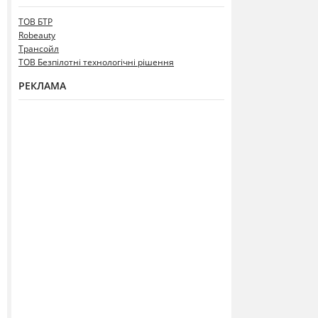
ТОВ БТР
Robeauty
Трансойл
ТОВ Безпілотні технологічні рішення
РЕКЛАМА