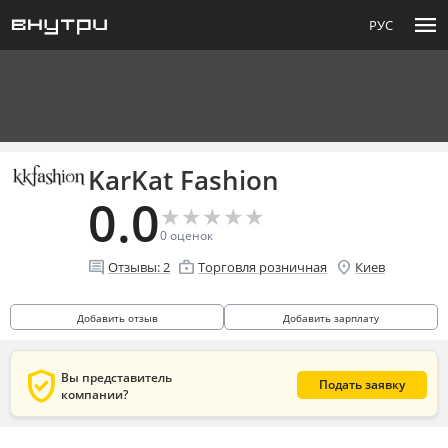
menu
РУС
KarKat Fashion
0.0
★
★
★
★
★
★
★
★
★
★
0
оценок
comment
enterprise
location_on
Отзывы:
2
Торговля розничная
Киев
Добавить отзыв
Добавить зарплату
verified_user
Вы представитель
Подать заявку
компании?