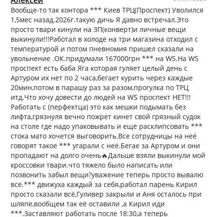
Вообще-то так контора *** Киев ТРЦ(Проспект) Уволился
1,5мес назад.2026г.такую дичь Я давно встречал.Это
просто твари кинули на ЗП(конверт)и личные вещи
выкинули!!!Работал в холоде на три магазина отходил с
температурой и потом пневномия пришел сказали на
увольнение .ОК.придумали 167000грн *** на WS.На WS
проспект есть баба Яга которая гуляет целый день с
Артуром их нет по 2 часа,бегает курить через каждые
20мин,потом в парашу раз за разом,прогулка по ТРЦ
итд.Что хочу довести до людей на WS проспект НЕТ!!!
Работать с (перфектца) это как мешки подымать без
лифта,грязнуля вечно пожрет кинет свой грязный судок
на столе где надо упаковывать и ещё расклипсовать ***
стока мато хочется выговорить.Все сотрудницы на неё
говорят такое *** угарали с неё.Бегае за Артуром и они
пропадают на долго очень🔥Дальше взяли выкинули мой
кроссовки твари.что тяжело было написать или
позвонить забыл вещи?уважение теперь просто вывалю
всё.*** движуха каждый за себя,работал парень Кирил
просто сказали всё,Гуливер закрыли и Аня осталось при
шляпе,вообщем так её оставили ,а Кирил иди
***.Заставляют работать после 18:30,а теперь