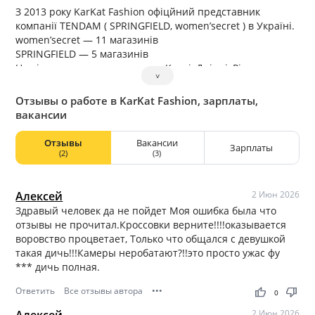
З 2013 року KarKat Fashion офіцйний представник
компанії TENDAM ( SPRINGFIELD, women’secret ) в Україні.
women’secret — 11 магазинів
SPRINGFIELD — 5 магазинів
Наші магазини знаходяться в: Києві, Дніпрі, Рівному.
˅
Але ми не зупиняємось і плануємо нові відкриття
магазинів в інших містах України.
Отзывы о работе в KarKat Fashion, зарплаты,
Більше 1/3 наших покупців являються постійними
вакансии
клієнтами і регулярно здійснюють покупки у нас в
магазинах.
Отзывы
Вакансии
Зарплаты
(2)
(3)
Алексей
2 Июн 2026
Здравый человек да не пойдет Моя ошибка была что
отзывы не прочитал.Кроссовки верните!!!!оказывается
воровство процветает, Только что общался с девушкой
такая дичь!!!Камеры неробатают?!!это просто ужас фу
*** дичь полная.
Ответить
Все отзывы автора
•••
thumb_up
thumb_down
0
Алексей
2 Июн 2026