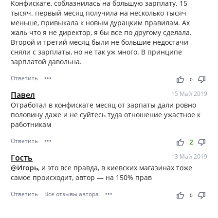
Конфискате, соблазнилась на большую зарплату. 15
тысяч. первый месяц получила на несколько тысяч
меньше, привыкала к новым дурацким правилам. Ах
жаль что я не директор, я бы все по другому сделала.
Второй и третий месяц были не большие недостачи
сняли с зарплаты, но не так уж много. В принципе
зарплатой давольна.
Ответить
•••
thumb_up
thumb_down
0
Павел
15 Май 2019
Отработал в конфискате месяц от зарпаты дали ровно
половину даже и не суйтесь туда отношение ужастное к
работникам
Ответить
•••
thumb_up
thumb_down
2
Гость
13 Май 2019
@Игорь
, и это все правда, в киевских магазинах тоже
самое происходит, автор — на 150% прав
Ответить
Все отзывы автора
•••
thumb_up
thumb_down
0