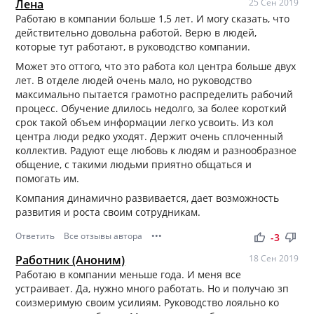
Лена
25 Сен 2019
Работаю в компании больше 1,5 лет. И могу сказать, что
действительно довольна работой. Верю в людей,
которые тут работают, в руководство компании.
Может это оттого, что это работа кол центра больше двух
лет. В отделе людей очень мало, но руководство
максимально пытается грамотно распределить рабочий
процесс. Обучение длилось недолго, за более короткий
срок такой объем информации легко усвоить. Из кол
центра люди редко уходят. Держит очень сплоченный
коллектив. Радуют еще любовь к людям и разнообразное
общение, с такими людьми приятно общаться и
помогать им.
Компания динамично развивается, дает возможность
развития и роста своим сотрудникам.
Ответить
Все отзывы автора
•••
thumb_up
thumb_down
-3
Работник (Аноним)
18 Сен 2019
Работаю в компании меньше года. И меня все
устраивает. Да, нужно много работать. Но и получаю зп
соизмеримую своим усилиям. Руководство лояльно ко