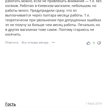
работать можно, если не привлекать внимания — т.е. без
косяков. Работаю в Киевском магазине, небольшом, но
работы много. Предупредили сразу, что зп
выплачивается через палтара месяца работы. Т.е.
теоретически при увольнении при допущенных ошибках
зп не получу за больше чем месяц работы. Печально, но
в других магазинах тоже самое. Поэтому стараюсь не
косячить.
Ответить
Все отзывы автора
•••
thumb_up
thumb_down
1
Гость
7 Май 2019