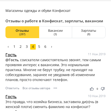
Магазины одежды и обуви Конфискат
Отзывы о работе в Конфискат, зарплаты, вакансии
Отзывы
Вакансии
Зарплаты
(287)
(3)
(8)
‹
1
2
3
4
5
6
›
Гость
11 Ноя 2019
@Гость
, соискатели самостоятельно звонят, тем самым
проявляя интерес к вакансиям. Это нормальная
практика. Многие не берут трубку, не приходят на
собеседование, заранее не уведомив об изменении
планов, просто отключают телефон.
Ответить
Все отзывы автора
•••
thumb_up
thumb_down
0
Гость
10 Ноя 2019
Это правда, что хозяйка бизнеса, заставила ди(о)чь (в
женской плоти) сменить фамилию на конфискат?