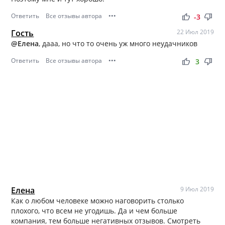
Ответить
Все отзывы автора
•••
thumb_up
thumb_down
-3
Гость
22 Июл 2019
@Елена
, дааа, но что то очень уж много неудачников
Ответить
Все отзывы автора
•••
thumb_up
thumb_down
3
Елена
9 Июл 2019
Как о любом человеке можно наговорить столько
плохого, что всем не угодишь. Да и чем больше
компания, тем больше негативных отзывов. Смотреть