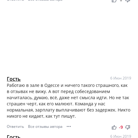
thumb_up
thumb_down
0
Гость
6 Июн 2019
Работаю в зале в Одессе и ничего такого страшного, как
в отзывах не вижу. А вот перед собеседованием
начиталась, думаю, всё, даже нет смысла идти. Но не так
страшен черт, как его малюют. Команда у нас
нормальная, зарплату выплачивают без задержек. Никто
никого не кидает, как тут пишут.
Ответить
Все отзывы автора
•••
thumb_up
thumb_down
-9
Гость
6 Июн 2019