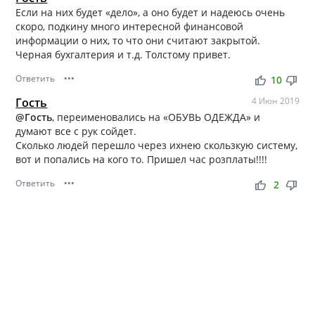
Если на них будет «дело», а оно будет и надеюсь очень
скоро, подкину много интересной финансовой
информации о них, то что они считают закрытой.
Черная бухгалтерия и т.д. Толстому привет.
Ответить
•••
thumb_up
thumb_down
10
Гость
4 Июн 2019
@Гость
, переименовались на «ОБУВЬ ОДЕЖДА» и
думают все с рук сойдет.
Сколько людей перешло через ихнею скользкую систему,
вот и попались на кого то. Пришел час розплаты!!!!
Ответить
•••
thumb_up
thumb_down
2