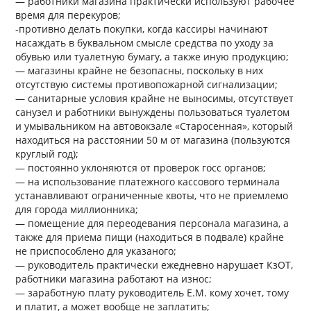
— работники магазина практически используют рабочее
время для перекуров;
-противно делать покупки, когда кассиры начинают
насаждать в буквальном смысле средства по уходу за
обувью или туалетную бумагу, а также иную продукцию;
— магазины крайне не безопасны, поскольку в них
отсутствую системы противопожарной сигнализации;
— санитарные условия крайне не выносимы, отсутствует
санузел и работники вынуждены пользоваться туалетом
и умывальником на автовокзале «Старосенная», который
находиться на расстоянии 50 м от магазина (пользуются
круглый год);
— постоянно уклоняются от проверок госс органов;
— на использование платежного кассового терминала
устанавливают ограниченные квоты, что не приемлемо
для города миллионника;
— помещение для переодевания персонала магазина, а
также для приема пищи (находиться в подвале) крайне
не приспособлено для указаного;
— руководитель практически ежедневно нарушает КзОТ,
работники магазина работают на износ;
— заработную плату руководитель Е.М. кому хочет, тому
и платит, а может вообще не заплатить;