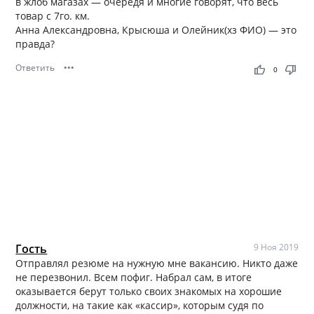
в жлоб магазах — очередя и многие говорят, что весь
товар с 7го. км.
Анна Александровна, Крысюша и Олейник(хз ФИО) — это
правда?
Ответить
•••
thumb_up
thumb_down
0
Гость
9 Ноя 2019
Отправлял резюме на нужную мне вакансию. Никто даже
не перезвонил. Всем пофиг. Набрал сам, в итоге
оказывается берут только своих знакомых на хорошие
должности, на такие как «кассир», которым судя по