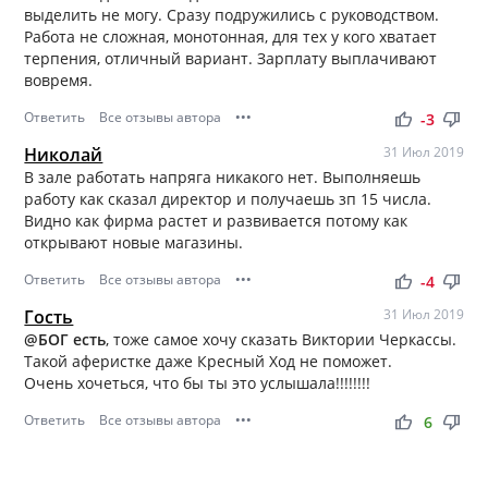
выделить не могу. Сразу подружились с руководством.
Работа не сложная, монотонная, для тех у кого хватает
терпения, отличный вариант. Зарплату выплачивают
вовремя.
Ответить
Все отзывы автора
•••
thumb_up
thumb_down
-3
Николай
31 Июл 2019
В зале работать напряга никакого нет. Выполняешь
работу как сказал директор и получаешь зп 15 числа.
Видно как фирма растет и развивается потому как
открывают новые магазины.
Ответить
Все отзывы автора
•••
thumb_up
thumb_down
-4
Гость
31 Июл 2019
@БОГ есть
, тоже самое хочу сказать Виктории Черкассы.
Такой аферистке даже Кресный Ход не поможет.
Очень хочеться, что бы ты это услышала!!!!!!!!
Ответить
Все отзывы автора
•••
thumb_up
thumb_down
6