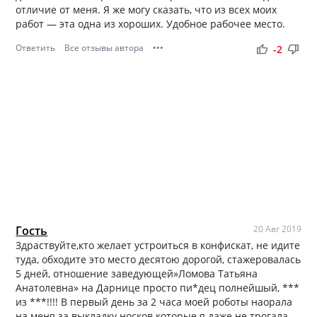
отличие от меня. Я же могу сказать, что из всех моих
работ — эта одна из хороших. Удобное рабочее место.
Ответить
Все отзывы автора
•••
thumb_up
thumb_down
-2
Гость
20 Авг 2019
Здраствуйте,кто желает устроиться в конфискат, не идите
туда, обходите это место десятою дорогой, стажеровалась
5 дней, отношение заведующей»Ломова Татьяна
Анатолевна» на Дарнице просто пи*дец полнейшый, ***
из ***!!!! В первый день за 2 часа моей роботы наорала
на меня за выкладку носков которые я даже не трогала.