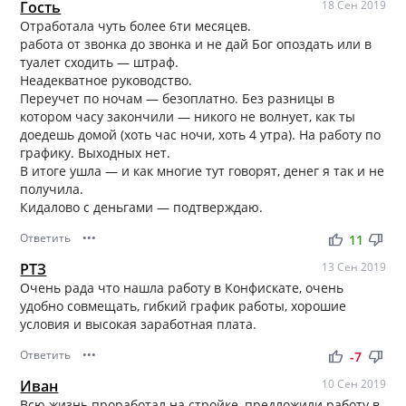
Гость
18 Сен 2019
Отработала чуть более 6ти месяцев.
работа от звонка до звонка и не дай Бог опоздать или в
туалет сходить — штраф.
Неадекватное руководство.
Переучет по ночам — безоплатно. Без разницы в
котором часу закончили — никого не волнует, как ты
доедешь домой (хоть час ночи, хоть 4 утра). На работу по
графику. Выходных нет.
В итоге ушла — и как многие тут говорят, денег я так и не
получила.
Кидалово с деньгами — подтверждаю.
Ответить
•••
thumb_up
thumb_down
11
РТЗ
13 Сен 2019
Очень рада что нашла работу в Kонфискате, очень
удобно совмещать, гибкий график работы, хорошие
условия и высокая заработная плата.
Ответить
•••
thumb_up
thumb_down
-7
Иван
10 Сен 2019
Всю жизнь проработал на стройке, предложили работу в