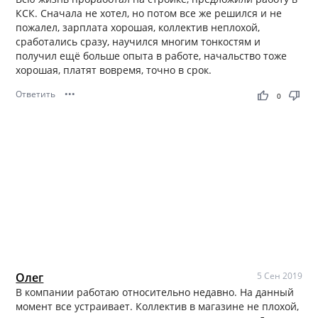
КСК. Сначала не хотел, но потом все же решился и не
пожалел, зарплата хорошая, коллектив неплохой,
сработались сразу, научился многим тонкостям и
получил ещё больше опыта в работе, начальство тоже
хорошая, платят вовремя, точно в срок.
Ответить
•••
thumb_up
thumb_down
0
Олег
5 Сен 2019
В компании работаю относительно недавно. На данный
момент все устраивает. Коллектив в магазине не плохой,