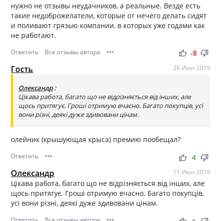
нужно не отзывы неудачников, а реальные. Везде есть
такие недоброжелатели, которые от нечего делать сидят
и поливают грязью компании, в которых уже годами как
не работают.
Ответить
Все отзывы автора
•••
thumb_up
thumb_down
-8
Гость
26 Июн 2019
Олександр
:
Цiкава работа, багато що не вiдрiзняється вiд iнших, але
щось притягує. Гроші отримую вчасно. Багато покупцiв, усi
вони рiзнi, деякi дуже здивовани цiнам.
олейник (крышующая крыса) премию пообещал?
Ответить
•••
thumb_up
thumb_down
4
Олександр
11 Июн 2019
Цiкава работа, багато що не вiдрiзняється вiд iнших, але
щось притягує. Гроші отримую вчасно. Багато покупцiв,
усi вони рiзнi, деякi дуже здивовани цiнам.
Ответить
Все отзывы автора
•••