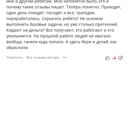
мне и другим ребятам. Мне непонятно было, кто и
почему такие отзывы пишет. Теперь понятно. Приходят,
один день походят, посидят и все, трагедия,
переработались. Серьезно, ребята? Не осилили
выполнить базовые задачи, но уже столько претензий.
Кидают на деньги? Все получают, кто работают и кто
увольняется. На прошлой работе людей не хватало
вообще, ганяли куда попало. А здесь бери и делай, как
обьяснили.
Ответить
Все отзывы автора
•••
thumb_up
thumb_down
-4