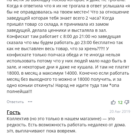
Когда я ответила что я их не трогала в ответ услышала «я
бы не оправдовалась на твоем месте»! Что за отношение
заведущей которая тебя знает всего 2 часа? Когда
пришёл товар со склада, я принимала из замом
заведущей, делала ценники и высталяла в зал.
Конфискат там работает с 8:00 до 21:00 но заведущая
сказала что мы будем работать до 23:00 бесплатно так
как не выставлен весь товар, что за хрень???!! У
конфискате только полчаса обеда и те иногда нельзя
использовать потому что у них людей мало надо быть в
зале, и некоторые дни я даже не кушала. И там не платят
18000, в месяц а максимум 14000. Конечно если работать
месяц без выходного то можно и 18000 получить, и за
одно коньки откинуть! Народ не идите туда там *опа
полнейша!!!
Ответить
•••
thumb_up
thumb_down
12
Гость
20 Авг 2019
Коллектив (но это только в нашем магазине) — это
редкость. Есть возможность работать недалеко от дома.
з/п, выплачивают пока вовремя.