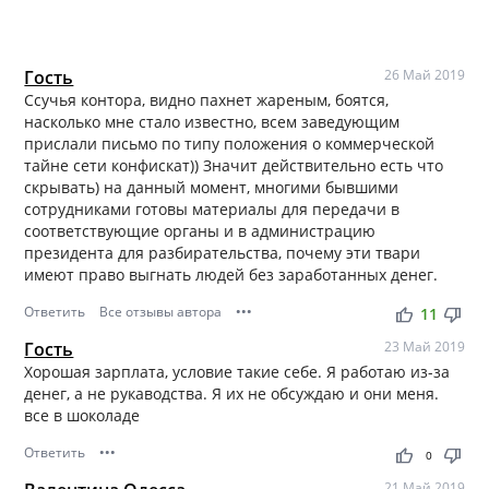
Гость
26 Май 2019
Ссучья контора, видно пахнет жареным, боятся,
насколько мне стало известно, всем заведующим
прислали письмо по типу положения о коммерческой
тайне сети конфискат)) Значит действительно есть что
скрывать) на данный момент, многими бывшими
сотрудниками готовы материалы для передачи в
соответствующие органы и в администрацию
президента для разбирательства, почему эти твари
имеют право выгнать людей без заработанных денег.
Ответить
Все отзывы автора
•••
thumb_up
thumb_down
11
Гость
23 Май 2019
Хорошая зарплата, условие такие себе. Я работаю из-за
денег, а не рукаводства. Я их не обсуждаю и они меня.
все в шоколаде
Ответить
•••
thumb_up
thumb_down
0
21 Май 2019