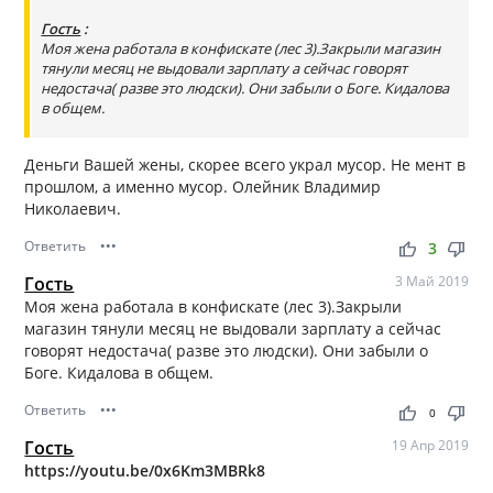
Гость
:
Моя жена работала в конфискате (лес 3).Закрыли магазин
тянули месяц не выдовали зарплату а сейчас говорят
недостача( разве это людски). Они забыли о Боге. Кидалова
в общем.
Деньги Вашей жены, скорее всего украл мусор. Не мент в
прошлом, а именно мусор. Олейник Владимир
Николаевич.
Ответить
•••
thumb_up
thumb_down
3
Гость
3 Май 2019
Моя жена работала в конфискате (лес 3).Закрыли
магазин тянули месяц не выдовали зарплату а сейчас
говорят недостача( разве это людски). Они забыли о
Боге. Кидалова в общем.
Ответить
•••
thumb_up
thumb_down
0
Гость
19 Апр 2019
https://youtu.be/0x6Km3MBRk8