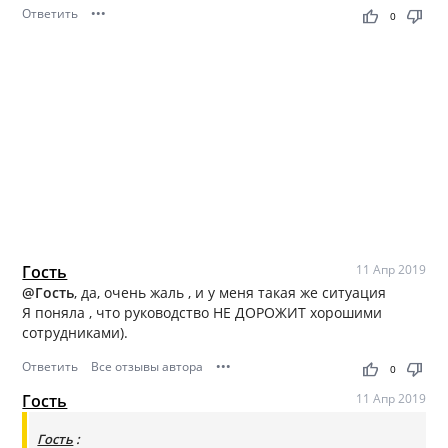
Ответить
•••
thumb_up
thumb_down
0
Гость
11 Апр 2019
@Гость
, да, очень жаль , и у меня такая же ситуация
Я поняла , что руководство НЕ ДОРОЖИТ хорошими
сотрудниками).
Ответить
Все отзывы автора
•••
thumb_up
thumb_down
0
Гость
11 Апр 2019
Гость
: