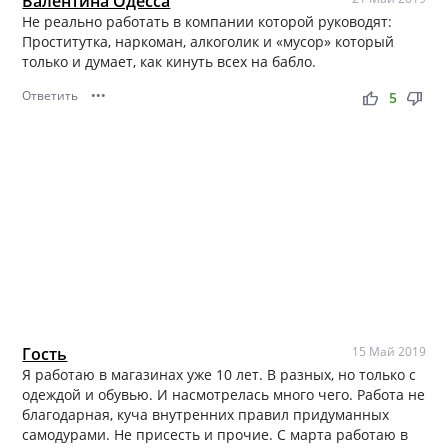
Валентина Одесса
Не реально работать в компании которой руководят:
Проститутка, наркоман, алкоголик и «мусор» который
только и думает, как кинуть всех на бабло.
Ответить
•••
thumb_up
thumb_down
5
Гость
15 Май 2019
Я работаю в магазинах уже 10 лет. В разных, но только с
одеждой и обувью. И насмотрелась много чего. Работа не
благодарная, куча внутренних правил придуманных
самодурами. Не присесть и прочие. С марта работаю в