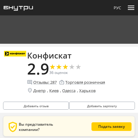
menu
РУС
Конфискат
2.9
★
★
★
★
★
★
★
★
★
★
36
оценок
comment
enterprise
Отзывы:
287
Торговля розничная
location_on
,
,
,
Днепр
Киев
Одесса
Харьков
Добавить отзыв
Добавить зарплату
verified_user
Вы представитель
Подать заявку
компании?