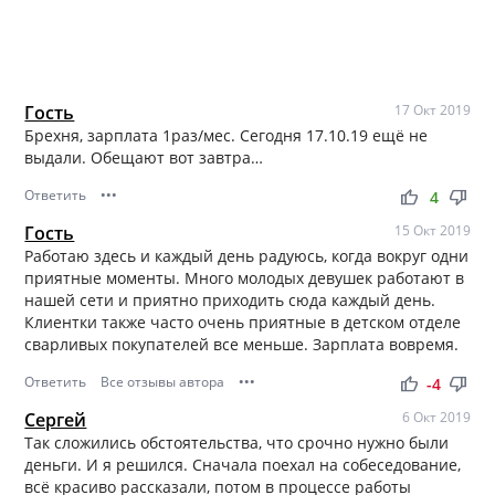
Гость
17 Окт 2019
Брехня, зарплата 1раз/мес. Сегодня 17.10.19 ещё не
выдали. Обещают вот завтра…
Ответить
•••
thumb_up
thumb_down
4
Гость
15 Окт 2019
Работаю здесь и каждый день радуюсь, когда вокруг одни
приятные моменты. Много молодых девушек работают в
нашей сети и приятно приходить сюда каждый день.
Клиентки также часто очень приятные в детском отделе
сварливых покупателей все меньше. Зарплата вовремя.
Ответить
Все отзывы автора
•••
thumb_up
thumb_down
-4
Сергей
6 Окт 2019
Так сложились обстоятельства, что срочно нужно были
деньги. И я решился. Сначала поехал на собеседование,
всё красиво рассказали, потом в процессе работы