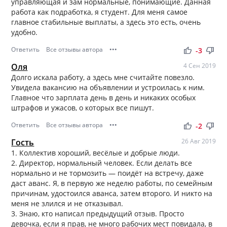
управляющая и зам нормальные, понимающие. Данная
работа как подработка, я студент. Для меня самое
главное стабильные выплаты, а здесь это есть, очень
удобно.
Ответить
Все отзывы автора
•••
thumb_up
thumb_down
-3
Оля
4 Сен 2019
Долго искала работу, а здесь мне считайте повезло.
Увидела вакансию на объявлении и устроилась к ним.
Главное что зарплата день в день и никаких особых
штрафов и ужасов, о которых все пишут.
Ответить
Все отзывы автора
•••
thumb_up
thumb_down
-2
Гость
26 Авг 2019
1. Коллектив хороший, весёлые и добрые люди.
2. Директор, нормальный человек. Если делать все
нормально и не тормозить — поидёт на встречу, даже
даст аванс. Я, в первую же неделю работы, по семейным
причинам, удостоился аванса, затем второго. И никто на
меня не злился и не отказывал.
3. Знаю, кто написал предыдущий отзыв. Просто
девочка, если я прав, не много рабочих мест повидала, в