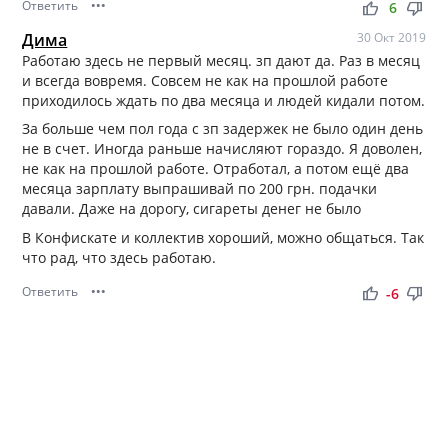
Ответить
•••
thumb_up
thumb_down
6
Дима
30 Окт 2019
Работаю здесь не первый месяц. зп дают да. Раз в месяц
и всегда вовремя. Совсем не как на прошлой работе
приходилось ждать по два месяца и людей кидали потом.
За больше чем пол года с зп задержек не было один день
не в счет. Иногда раньше начисляют гораздо. Я доволен,
не как на прошлой работе. Отработал, а потом ещё два
месяца зарплату выпрашивай по 200 грн. подачки
давали. Даже на дорогу, сигареты денег не было
В Конфискате и коллектив хороший, можно общаться. Так
что рад, что здесь работаю.
Ответить
•••
thumb_up
thumb_down
-6