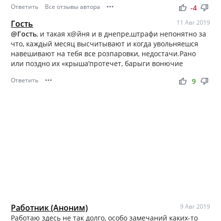
Ответить
Все отзывы автора
•••
thumb_up
thumb_down
-4
Гость
11 Авг 2019
@Гость
, и такая х@йня и в днепре,штрафи непонятно за
что, каждый месяц высчитывают и когда увольняешся
навешивают на тебя все розпаровки, недостачи.Рано
или поздно их «крыша’протечет, барыги вонючие
Ответить
•••
thumb_up
thumb_down
9
Работник (Аноним)
9 Авг 2019
Работаю здесь не так долго, особо замечаний каких-то