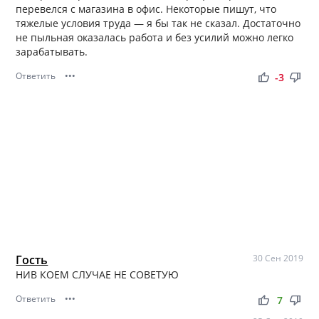
перевелся с магазина в офис. Некоторые пишут, что
тяжелые условия труда — я бы так не сказал. Достаточно
не пыльная оказалась работа и без усилий можно легко
зарабатывать.
Ответить
•••
thumb_up
thumb_down
-3
Гость
30 Сен 2019
НИВ КОЕМ СЛУЧАЕ НЕ СОВЕТУЮ
Ответить
•••
thumb_up
thumb_down
7