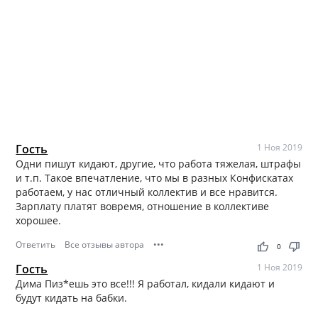
Гость
1 Ноя 2019
Одни пишут кидают, другие, что работа тяжелая, штрафы
и т.п. Такое впечатление, что мы в разных Конфискатах
работаем, у нас отличный коллектив и все нравится.
Зарплату платят вовремя, отношение в коллективе
хорошее.
Ответить
Все отзывы автора
•••
thumb_up
thumb_down
0
Гость
1 Ноя 2019
Дима Пиз*ешь это все!!! Я работал, кидали кидают и
будут кидать на бабки.