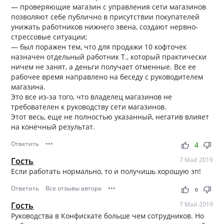
— проверяющие магазин с управления сети магазинов
позволяют себе публично в присутствии покупателей
унижать работников нижнего звена, создают нервно-
стрессовые ситуации;
— был поражен тем, что для продажи 10 кофточек
назначен отдельный работник Т., который практически
ничем не занят, а деньги получает отменные. Все ее
рабочее время направлено на беседу с руководителем
магазина.
Это все из-за того, что владелец магазинов не
требователен к руководству сети магазинов.
Этот весь, еще не полностью указанный, негатив влияет
на конечный результат.
Ответить
•••
thumb_up
thumb_down
4
Гость
7 Май 2019
Если работать нормально, то и получишь хорошую зп!
Ответить
Все отзывы автора
•••
thumb_up
thumb_down
0
Гость
7 Май 2019
Руководства в Конфискате больше чем сотрудников. Но