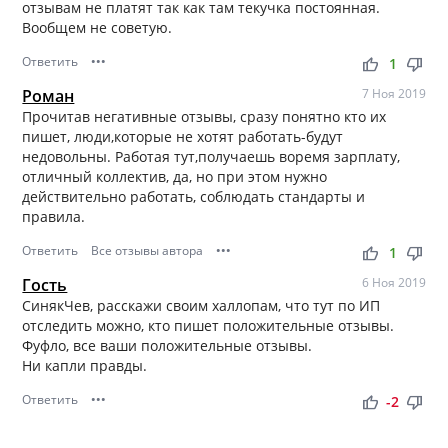
отзывам не платят так как там текучка постоянная.
Вообщем не советую.
Ответить
•••
thumb_up
thumb_down
1
Роман
7 Ноя 2019
Прочитав негативные отзывы, сразу понятно кто их
пишет, люди,которые не хотят работать-будут
недовольны. Работая тут,получаешь воремя зарплату,
отличный коллектив, да, но при этом нужно
действительно работать, соблюдать стандарты и
правила.
Ответить
Все отзывы автора
•••
thumb_up
thumb_down
1
Гость
6 Ноя 2019
СинякЧев, расскажи своим халлопам, что тут по ИП
отследить можно, кто пишет положительные отзывы.
Фуфло, все ваши положительные отзывы.
Ни капли правды.
Ответить
•••
thumb_up
thumb_down
-2