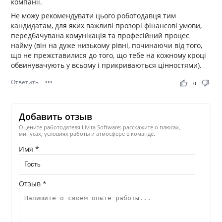
компанії.
Не можу рекомендувати цього роботодавця тим
кандидатам, для яких важливі прозорі фінансові умови,
передбачувана комунікація та професійний процес
найму (він на дуже низькому рівні, починаючи від того,
що не прежставилися до того, що тебе на кожному кроці
обвинувачують у всьому і прикриваються цінностями).
Ответить
•••
thumb_up
thumb_down
0
Добавить отзыв
Оцените работодателя Livita Software: расскажите о плюсах,
минусах, условиях работы и атмосфере в команде.
Имя *
Отзыв *