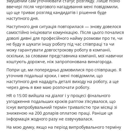
змушений сам уточнювати статус розгляду. Лише пізно
ввечері після чергового нагадування мені повідомили,
що ще триває розгляд кандидатів і рішення буде
наступного дня.
Наступного дня ситуація повторилася — знову довелося
самостійно ініціювати комунікацію. Після цього почалися
доволі дивні для професійного найму розмови про те, чи
не буду я шукати іншу роботу під час співпраці та чи
можу гарантувати довгострокову роботу в компанії,
оскільки, за словами представника компанії, мої навички
коштують дорожче, ніж запропонована винагорода.
Попри це, ми попередньо домовилися про співпрацю. Я
уточнив подальші кроки, і мені повідомили, що
наступного дня нададуть деталі виходу на роботу, а ще
через день я вже маю розпочати роботу.
HR о 15:00 вийшла на діалог і у процесі фінального
узгодження подальших кроків раптом з’ясувалося, що
існує випробувальний термін тривалістю три місяці зі
зниженою на 200 доларів оплатою праці. Раніше ця
інформація жодного разу не озвучувалася.
На мою думку, якщо на період випробувального терміну