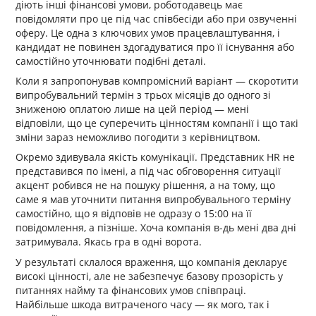
діють інші фінансові умови, роботодавець має
повідомляти про це під час співбесіди або при озвученні
оферу. Це одна з ключових умов працевлаштування, і
кандидат не повинен здогадуватися про її існування або
самостійно уточнювати подібні деталі.
Коли я запропонував компромісний варіант — скоротити
випробувальний термін з трьох місяців до одного зі
зниженою оплатою лише на цей період — мені
відповіли, що це суперечить цінностям компанії і що такі
зміни зараз неможливо погодити з керівництвом.
Окремо здивувала якість комунікації. Представник HR не
представився по імені, а під час обговорення ситуації
акцент робився не на пошуку рішення, а на тому, що
саме я мав уточнити питання випробувального терміну
самостійно, що я відповів не одразу о 15:00 на її
повідомлення, а пізніше. Хоча компанія в-дь мені два дні
затримувала. Якась гра в одні ворота.
У результаті склалося враження, що компанія декларує
високі цінності, але не забезпечує базову прозорість у
питаннях найму та фінансових умов співпраці.
Найбільше шкода витраченого часу — як мого, так і