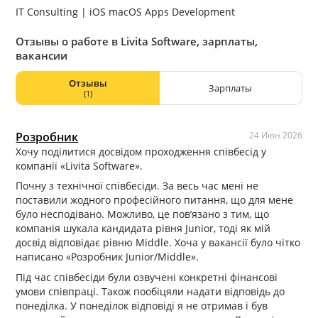
IT Consulting | iOS macOS Apps Development
Отзывы о работе в Livita Software, зарплаты,
вакансии
Отзывы
Зарплаты
(1)
Розробник
24 Июн 2026
Хочу поділитися досвідом проходження співбесід у
компанії «Livita Software».
Почну з технічної співбесіди. За весь час мені не
поставили жодного професійного питання, що для мене
було несподівано. Можливо, це пов’язано з тим, що
компанія шукала кандидата рівня Junior, тоді як мій
досвід відповідає рівню Middle. Хоча у вакансії було чітко
написано «Розробник Junior/Middle».
Під час співбесіди були озвучені конкретні фінансові
умови співпраці. Також пообіцяли надати відповідь до
понеділка. У понеділок відповіді я не отримав і був