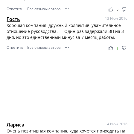
Ответить
Все отзывы автора
•••
thumb_up
thumb_down
0
Гость
13 Июн 2016
Хорошая компания, дружный коллектив, уважительное
отношение руководства. — Один раз задержали ЗП на 3
дня, но это единственный минус за 7 месяц работы.
Ответить
Все отзывы автора
•••
thumb_up
thumb_down
1
Лариса
4 Июн 2016
Очень позитивная компания, куда хочется приходить на