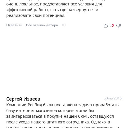
очень лояльное, предоставляет все условия для
эффективной работы, есть где развернуться и
реализовать свой потенциал.
Ответить
Все отзывы автора
•••
thumb_up
thumb_down
-2
Сергей Извеев
5 Апр 2016
Компании РосЛид была поставлена задача проработать
базу интернет магазинов которые могли бы
заинтересоваться в покупке нашей CRM , оставшуюся
после ухода нашего штатного сотрудника. Однако, в
начале совместного проекта возникли непредвиденные