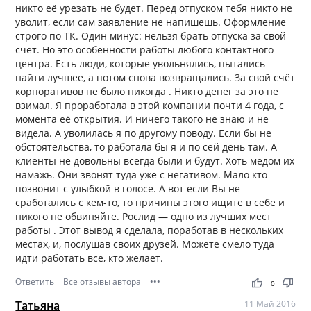
никто её урезать не будет. Перед отпуском тебя никто не
уволит, если сам заявление не напишешь. Оформление
строго по ТК. Один минус: нельзя брать отпуска за свой
счёт. Но это особенности работы любого контактного
центра. Есть люди, которые увольнялись, пытались
найти лучшее, а потом снова возвращались. За свой счёт
корпоративов не было никогда . Никто денег за это не
взимал. Я проработала в этой компании почти 4 года, с
момента её открытия. И ничего такого не знаю и не
видела. А уволилась я по другому поводу. Если бы не
обстоятельства, то работала бы я и по сей день там. А
клиенты не довольны всегда были и будут. Хоть мёдом их
намажь. Они звонят туда уже с негативом. Мало кто
позвонит с улыбкой в голосе. А вот если Вы не
сработались с кем-то, то причины этого ищите в себе и
никого не обвиняйте. Рослид — одно из лучших мест
работы . Этот вывод я сделала, поработав в нескольких
местах, и, послушав своих друзей. Можете смело туда
идти работать все, кто желает.
Ответить
Все отзывы автора
•••
thumb_up
thumb_down
0
Татьяна
11 Май 2016