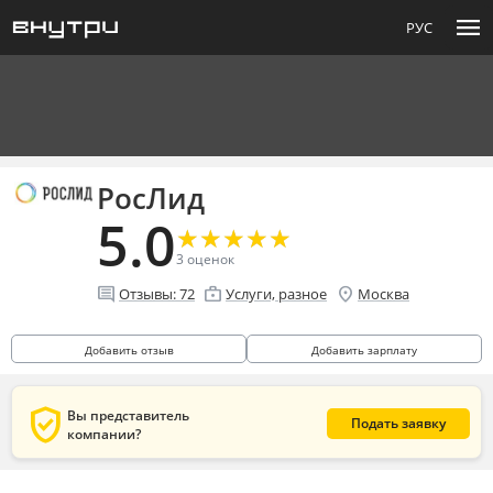
menu
РУС
РосЛид
5.0
★
★
★
★
★
★
★
★
★
★
3
оценок
comment
enterprise
location_on
Отзывы:
72
Услуги, разное
Москва
Добавить отзыв
Добавить зарплату
verified_user
Вы представитель
Подать заявку
компании?