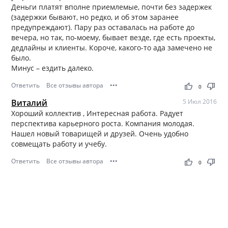
идей для наших друзей, присоединяйтесь!
Деньги платят вполне приемлемые, почти без задержек
(задержки бывают, но редко, и об этом заранее
предупреждают). Пару раз оставалась на работе до
вечера, но так, по-моему, бывает везде, где есть проекты,
дедлайны и клиенты. Короче, какого-то ада замечено не
было.
Минус – ездить далеко.
Ответить
Все отзывы автора
•••
thumb_up
thumb_down
0
Виталий
5 Июл 2016
Хороший коллектив , Интересная работа. Радует
перспектива карьерного роста. Компания молодая.
Нашел новый товарищей и друзей. Очень удобно
совмещать работу и учебу.
Ответить
Все отзывы автора
•••
thumb_up
thumb_down
0