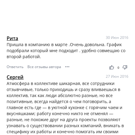
Рита
30 Июн 2016
Пришла в компанию в марте .Очень довольна. График
подобрали который мне подходит . удобно совмещаю со
второй работой.
Ответить
Все отзывы автора
•••
thumb_up
thumb_down
0
Сергей
27 Июн 2016
Атмосфера в коллективе шикарная, все сотрудники
отзывчивые, только приходишь и сразу вливаешься в
коллектив, так как люди абсолютно разные, но все
позитивные, всегда найдется о чем поговорить, а
главное есть где — в уютной кухонке с горячим чаем и
вкусняшками; работу конечно никто не отменял —
разные, не похожие друг на друга проекты позволяют
узнавать о существовании разных компаний, вникать в
специфику их работы и конечно помогать им своими