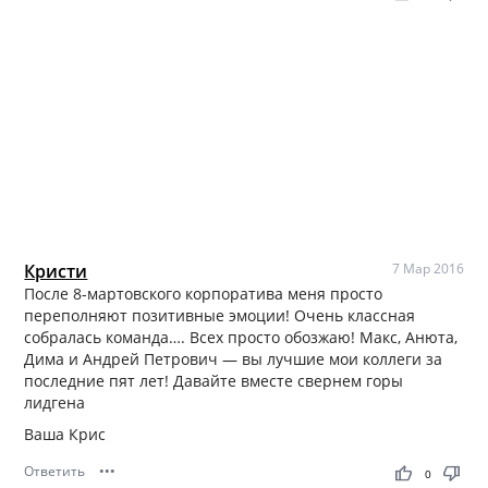
Кристи
7 Мар 2016
После 8-мартовского корпоратива меня просто
переполняют позитивные эмоции! Очень классная
собралась команда…. Всех просто обозжаю! Макс, Анюта,
Дима и Андрей Петрович — вы лучшие мои коллеги за
последние пят лет! Давайте вместе свернем горы
лидгена
Ваша Крис
Ответить
•••
thumb_up
thumb_down
0