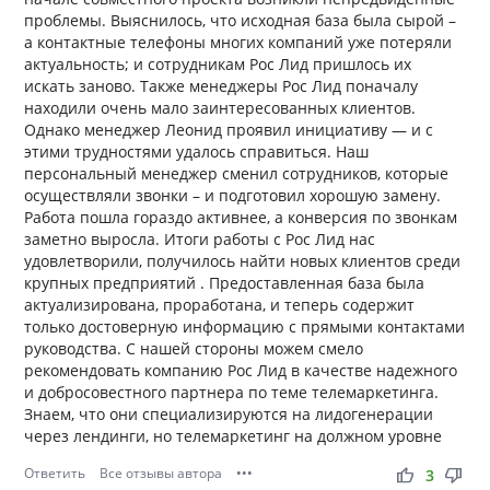
проблемы. Выяснилось, что исходная база была сырой –
а контактные телефоны многих компаний уже потеряли
актуальность; и сотрудникам Рос Лид пришлось их
искать заново. Также менеджеры Рос Лид поначалу
находили очень мало заинтересованных клиентов.
Однако менеджер Леонид проявил инициативу — и с
этими трудностями удалось справиться. Наш
персональный менеджер сменил сотрудников, которые
осуществляли звонки – и подготовил хорошую замену.
Работа пошла гораздо активнее, а конверсия по звонкам
заметно выросла. Итоги работы с Рос Лид нас
удовлетворили, получилось найти новых клиентов среди
крупных предприятий . Предоставленная база была
актуализирована, проработана, и теперь содержит
только достоверную информацию с прямыми контактами
руководства. С нашей стороны можем смело
рекомендовать компанию Рос Лид в качестве надежного
и добросовестного партнера по теме телемаркетинга.
Знаем, что они специализируются на лидогенерации
через лендинги, но телемаркетинг на должном уровне
Ответить
Все отзывы автора
•••
thumb_up
thumb_down
3