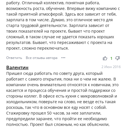
работу. Отличный коллектив, понятная работа,
возможность роста, обучение. Впервые вижу компанию с
такой приятной атмосферой. Здесь все зависит от тебя,
зарплата в том числе. Думаю, это отличное место для
старта трудовой деятельности. Зарплата зависит от
твоих показателей на проекте, бывает что проект
сложный, в таком случае не удается показать хороших
результатов. Бывает, что пересаживают с проекта на
проект, сложно переключаться.
Ответить
Все отзывы автора
•••
thumb_up
thumb_down
1
Валентин
2 Июн 2016
Пришел сюда работать по совету друга, который
работает c самого открытия, пока ни о чем не жалею. В
компании очень внимательно относятся к новичкам, это
касается и процесса обучения и простой поддержки со
стороны коллег. В офисе есть кухня с микроволновкой и
холодильником, поверьте на слово, не везде есть такая
роскошь, так что в основном все еду носят с собой.
Стажировку прошел 50 часов, за нее заплатили,
предупредили заранее, что пройти ее необходимо
полностью. Проект был сложным, но как объяснили,