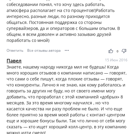
собеседовании понял, что хочу здесь работать,
атмосфера располагает на сто процентов!)Работать
интересно, разные люди, по разному приходится
общаться. Постоянная поддержка со стороны
супервайзеров, да и операторов с большим опытом. В
общем, я всем доволен и активно зазываю друзей
поработать со мной)
Ответить
Все отзывы автора
•••
thumb_up
thumb_down
0
Павел
15 Июн 2016
Знаете, нашему народу никогда мил не будешь! Когда
много хороших отзывов о компании написано — говорят,
что сами о себе пишут, когда плохие отзывы — говорят,
что конкуренты. Лично я не знаю, как кому работалось и
говорить за других не буду, но от своего имени могу
добавить, что проработал с этой компанией «добрых» 8
месяцев. За это время многому научился , но что
касается качества ни разу проблем не было. И что еще
более приятно за время моей работы с контакт-центром
еще и хорошие бонусы были. Так что лично от себя могу
сказать — кто ищет хороший колл-центр, в эту компанию
можно идти смело!