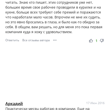
читать. Знаю кто пишет, этих сотрудников уже нет,
большее время свое рабочее проводили в курилке и на
кухне, больше всех требуют себе премий и поражаются
что наработали мало часов. Впрочем не мне их судить,
но это явно бросались в глаза, и было как-то обидно за
себя. В общем, вам решать, но для меня это пока первая
компания куда я хожу с удовольствием.
Ответить
Все отзывы автора
•••
thumb_up
thumb_down
1
Аркадий
17 Июн 2016
Практически месяц работаю в компании. Еще на