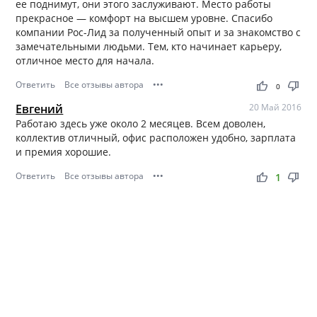
ее поднимут, они этого заслуживают. Место работы
прекрасное — комфорт на высшем уровне. Спасибо
компании Рос-Лид за полученный опыт и за знакомство с
замечательными людьми. Тем, кто начинает карьеру,
отличное место для начала.
Ответить
Все отзывы автора
•••
thumb_up
thumb_down
0
Евгений
20 Май 2016
Работаю здесь уже около 2 месяцев. Всем доволен,
коллектив отличный, офис расположен удобно, зарплата
и премия хорошие.
Ответить
Все отзывы автора
•••
thumb_up
thumb_down
1