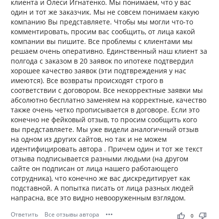
клиента и Олеси Игнатенко. Мы понимаем, что у вас
один и тот же заказчик. Мы не совсем понимаем какую
компанию Вы представляете. Чтобы мы могли что-то
комментировать, просим вас сообщить, от лица какой
компании вы пишите. Все проблемы с клиентами мы
решаем очень оперативно. Единственный наш клиент за
полгода с заказом в 20 заявок по ипотеке подтвердил
хорошее качество заявок (эти подтвреждения у нас
имеются). Все возвраты происходят строго в
соответствии с договором. Все некорректные заявки мы
абсолютно бесплатно заменяем на корректные, качество
также очень четко прописывается в договоре. Если это
конечно не фейковый отзыв, то просим сообщить кого
вы представляете. Мы уже видели аналогичный отзыв
на одном из других сайтов, но так и не можем
идентифицировать автора . Причем один и тот же текст
отзыва подписывается разными людьми (на другом
сайте он подписан от лица нашего работающего
сотрудника), что конечно же вас дискредитирует как
подставной. А попытка писать от лица разных людей
напрасна, все это видно невооруженным взглядом.
Ответить
Все отзывы автора
•••
thumb_up
thumb_down
0