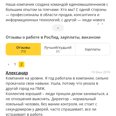
Наша компания создана командой единомышленников с
большим опытом за плечами. Кто мы? С одной стороны
— профессионалы в области продаж, консалтинга и
информационных технологий, с другой — люди нового
времени, которые стремятся жить в гармонии с собой и
˅
миром и любят свою работу. Мы старомодны в вопросах
семьи, чтим традиции, уделяем много внимания родным
Отзывы о работе в РосЛид, зарплаты, вакансии
и близким. Мы современны в вопросах бизнеса —
эффективно расходуем время и ресурсы, пользуемся
Отзывы
Лучший/худший
Зарплаты
самыми современными технологиями и тщательно
(72)
(1)
обучаем свой персонал. Почему РосЛид? Поменяйте ход
своих мыслей, измените свою жизнь, усовершенствуйте
‹
1
2
свой бизнес. Мы рады, что можем предложить нашим
клиентам возможности быстрого роста и увеличения
Александр
10 Июл 2016
продаж. РосЛид обеспечивает бизнес не только новыми
Компания на уровне. Я год работала в компании, сильно
клиентами, но и новыми связями, новыми рынками
прокачала свои навыки. Ушла, потому что уехала в
сбыта, новыми совместными проектами. Вам не нужен
другой город на ПМЖ.
огромный отдел продаж, контроль качества и
Коллектив хороший – люди пришли делом заниматься, а
управление персоналом, затраты на аренду. Работая с
не отношения выяснять. Директор – нормальный
нами, вы сразу получаете заинтересованных клиентов.
лояльный человек, без мании контроля, не стоит с
Мы не стремимся предоставить ограниченное
секундомером у дверей, часто спрашивает, все ли
предложение. У нас в запасе еще много интересных
устраивает в работе.