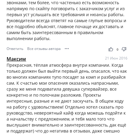
звонками, тем более, что частенько есть возможность
напрямую по скайпу поговорить с заказчиком услуг и из
первых уст услышать все требования и нюансы работы.
Руководители всегда ответят на самые глупые вопросы и
все подробно объяснят, главное почаще их доставать и
самим быть заинтересованным в правильном
выполнении работы.
Ответить
Все отзывы автора
•••
thumb_up
thumb_down
0
Максим
21 Июн 2016
Прекрасная, тёплая атмосфера внутри компании. Когда
только должен был выйти первый день, опасался, что как
во многих компаниях тупо посадят за комп и разбирайся
сам. К счастью мои опасения оказались напрасными,
сразу же меня подхватила девушка супервайзер, все
конкретно и по полочкам разложив. Проекты
интересные, разные и не дают заскучать. В общем ходу
на работу с удовольствием! Отдельно хотел сказать про
руководство, невероятный кайф когда можешь подойти к
а начальству с предложением, и тебя мало того что
выслушают внимательно и заинтересованность, дак ещё
и поддержат) что до негатива в отзывах, даже смешно