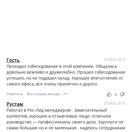
Гость
25 Май 2016
Проходил собеседование в этой компании. Общались
довольно вежливо и дружелюбно. Прошел собеседование
успешно, но не подошел оклад. Хорошее впечатление от
самого офиса, все очень прилично и дорого.
Ответить
Все отзывы автора
•••
thumb_up
thumb_down
0
Рустам
25 Май 2016
Работал в Рос-Лид менеджером . Замечательный
коллектив, хорошие и отзывчивые люди, отличное
руководство — профессионалы своего дела. Зарплата не
самая большая но и не маленькая , надеюсь сотрудникам