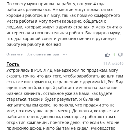
По совету мужа пришла на работу, вот уже 4 года
работаю, развиваюсь. Не многие могут похвастаться
хорошей работой, а я могу, так как помимо комфортного
места работы я могу почти карьерно, общаться с
людьми, которые живут в других странах. У меня считаю
интересная и познавательная работа. Благодарна мужу,
что дал хороший совет и уговорил сменитъ рутинную
работу на работу в Roslead
Ответить
Все отзывы автора
•••
thumb_up
thumb_down
1
Гость
11 Апр 2016
Устроилась в РОС ЛИД менеджером по продажам, могу
сказать точно, что для того, чтобы заработать деньги там
есть все инструменты, в сравнении с другими КЦ Рос Лид
единственный, который работает именно на развитие
бизнеса клиента , остальное уже за Вами, как будете
стараться, такой и будет результат. Я была на
испытательном сроке, но поняла, что продажи это не
мое, поэтому ушла через месяц. Девчонки, которые там
работают очень довольны, некоторые работают там с
открытия компании , понятное дело, что если бы это не
приносило доход, никто бы там не сидел. Руководство