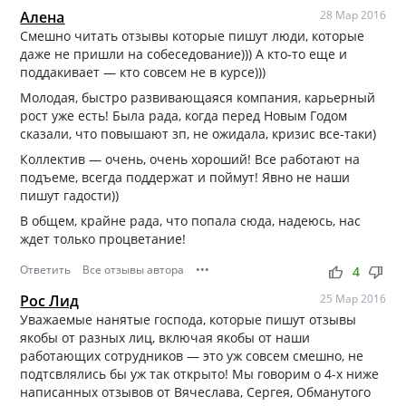
Алена
28 Мар 2016
Смешно читать отзывы которые пишут люди, которые
даже не пришли на собеседование))) А кто-то еще и
поддакивает — кто совсем не в курсе)))
Молодая, быстро развивающаяся компания, карьерный
рост уже есть! Была рада, когда перед Новым Годом
сказали, что повышают зп, не ожидала, кризис все-таки)
Коллектив — очень, очень хороший! Все работают на
подъеме, всегда поддержат и поймут! Явно не наши
пишут гадости))
В общем, крайне рада, что попала сюда, надеюсь, нас
ждет только процветание!
Ответить
Все отзывы автора
•••
thumb_up
thumb_down
4
Рос Лид
25 Мар 2016
Уважаемые нанятые господа, которые пишут отзывы
якобы от разных лиц, включая якобы от наши
работающих сотрудников — это уж совсем смешно, не
подтсвлялись бы уж так открыто! Мы говорим о 4-х ниже
написанных отзывов от Вячеслава, Сергея, Обманутого