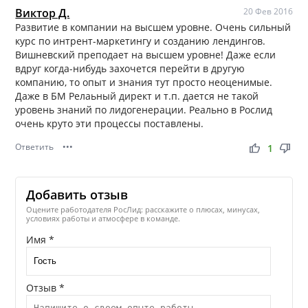
Виктор Д.
20 Фев 2016
Развитие в компании на высшем уровне. Очень сильный
курс по интрент-маркетингу и созданию лендингов.
Вишневский преподает на высшем уровне! Даже если
вдруг когда-нибудь захочется перейти в другую
компанию, то опыт и знания тут просто неоценимые.
Даже в БМ Релаьный директ и т.п. дается не такой
уровень знаний по лидогенерации. Реально в Рослид
очень круто эти процессы поставлены.
Ответить
•••
thumb_up
thumb_down
1
Добавить отзыв
Оцените работодателя РосЛид: расскажите о плюсах, минусах,
условиях работы и атмосфере в команде.
Имя *
Отзыв *