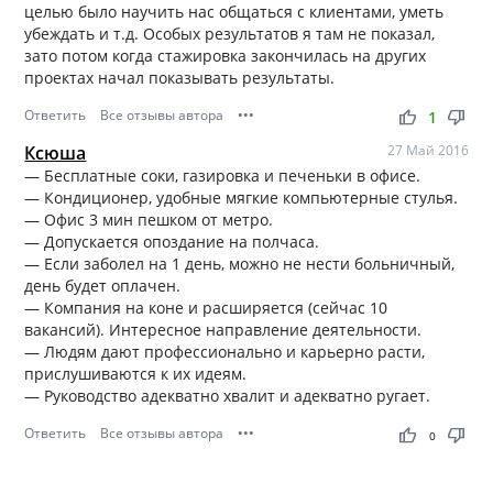
целью было научить нас общаться с клиентами, уметь
убеждать и т.д. Особых результатов я там не показал,
зато потом когда стажировка закончилась на других
проектах начал показывать результаты.
Ответить
Все отзывы автора
•••
thumb_up
thumb_down
1
Ксюша
27 Май 2016
— Бесплатные соки, газировка и печеньки в офисе.
— Кондиционер, удобные мягкие компьютерные стулья.
— Офис 3 мин пешком от метро.
— Допускается опоздание на полчаса.
— Если заболел на 1 день, можно не нести больничный,
день будет оплачен.
— Компания на коне и расширяется (сейчас 10
вакансий). Интересное направление деятельности.
— Людям дают профессионально и карьерно расти,
прислушиваются к их идеям.
— Руководство адекватно хвалит и адекватно ругает.
Ответить
Все отзывы автора
•••
thumb_up
thumb_down
0