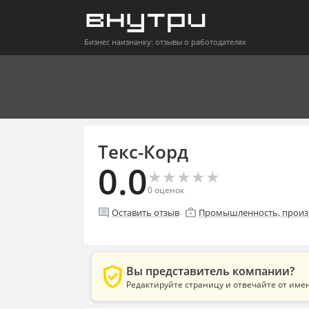
Бизнес наизнанку: отзывы о работодателях
Текс-Корд
0.0
★
★
★
★
★
★
★
★
★
★
0
оценок
comment
enterprise
Оставить отзыв
Промышленность, произ
verified_user
Вы представитель компании?
Редактируйте страницу и отвечайте от име