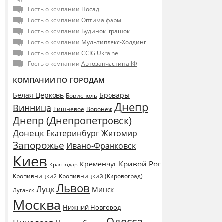
Гость о компании
Посад
Гость о компании
Оптима фарм
Гость о компании
Будинок іграшок
Гость о компании
Мультиплекс-Холдинг
Гость о компании
CCIG Ukraine
Гость о компании
Автозапчастина ІФ
КОМПАНИИ ПО ГОРОДАМ
Белая Церковь
Бровары
Борисполь
Днепр
Винница
Воронеж
Вишневое
Днепр (Днепропетровск)
Донецк
Екатеринбург
Житомир
Запорожье
Ивано-Франковск
Киев
Кривой Рог
Кременчуг
Краснодар
Кропивницкий
Кропивницкий (Кировоград)
Львов
Луцк
Минск
Луганск
Москва
Нижний Новгород
Одесса