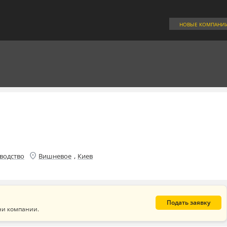
НОВЫЕ КОМПАНИ
location_on
,
водство
Вишневое
Киев
Подать заявку
ни компании.