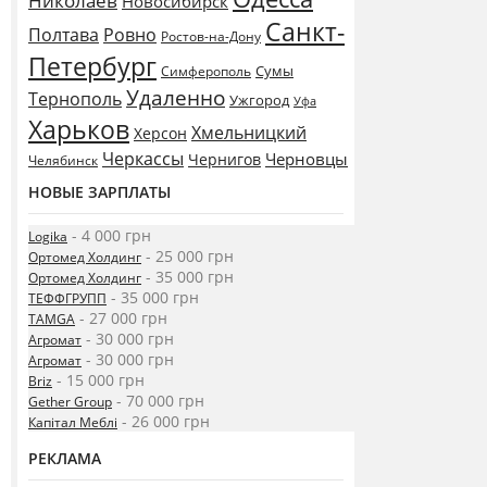
Николаев
Новосибирск
Санкт-
Полтава
Ровно
Ростов-на-Дону
Петербург
Сумы
Симферополь
Удаленно
Тернополь
Ужгород
Уфа
Харьков
Хмельницкий
Херсон
Черкассы
Черновцы
Чернигов
Челябинск
НОВЫЕ ЗАРПЛАТЫ
- 4 000 грн
Logika
- 25 000 грн
Ортомед Холдинг
- 35 000 грн
Ортомед Холдинг
- 35 000 грн
ТЕФФГРУПП
- 27 000 грн
TAMGA
- 30 000 грн
Агромат
- 30 000 грн
Агромат
- 15 000 грн
Briz
- 70 000 грн
Gether Group
- 26 000 грн
Капітал Меблі
РЕКЛАМА