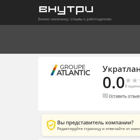
Бизнес наизнанку: отзывы о работодателях
Укратлан
0.0
★
★
★
★
0
оцено
comment
Оставить отзыв
verified_user
Вы представитель компании?
Редактируйте страницу и отвечайте от име