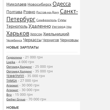
Одесса
Николаев
Новосибирск
Санкт-
Полтава
Ровно
Ростов-на-Дону
Петербург
Сумы
Симферополь
Удаленно
Тернополь
Ужгород
Уфа
Харьков
Хмельницкий
Херсон
Черкассы
Черновцы
Чернигов
Челябинск
НОВЫЕ ЗАРПЛАТЫ
- 21 000 грн
Гидролика
- 4 000 грн
Logika
- 25 000 грн
Ортомед Холдинг
- 35 000 грн
Ортомед Холдинг
- 35 000 грн
ТЕФФГРУПП
- 27 000 грн
TAMGA
- 30 000 грн
Агромат
- 30 000 грн
Агромат
- 15 000 грн
Briz
- 70 000 грн
Gether Group
НОВЫЕ