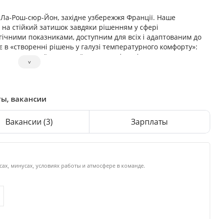
 в Ла-Рош-сюр-Йон, західне узбережжя Франції. Наше
на стійкий затишок завдяки рішенням у сфері
ічними показниками, доступним для всіх і адаптованим до
є в «створенні рішень у галузі температурного комфорту»:
ли середньої та високої потужності — рідке паливо та газ,
˅
термодинамічні водонагрівачі індивідуального та
житлові будинки та сфера обслуговування та вентиляція
ки: Atlantic, Ideal, Sauter, Thermor, Ygnis, Gledhill, Lazzarini,
Feinwerk. На даний момент у групі 28 промислових
ты, вакансии
та 15 за її межами: Єгипет, Туреччина, Україна,
дія. Торговий оборот Групи у 2019 році становив 2,2 млрд
Вакансии
(3)
Зарплаты
сах, минусах, условиях работы и атмосфере в команде.