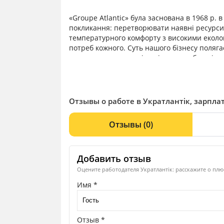
«Groupe Atlantic» була заснована в 1968 р.
покликання: перетворювати наявні ресурси 
температурного комфорту з високими еколог
потреб кожного. Суть нашого бізнесу поляга
опалення електричні радіатори, побутові кот
теплові насоси, гаряча вода електричні та 
колективного користування, кондиціювання 
одно- та двоконтурна та інше. Наші торгові мар
Hamworthy, Austria Email, Keston, Erensan, 
Отзывы о работе в Укратлантік, зарпла
підприємств.13 з них розташовані у Франції 
Великобританія, Австрія, Тайланд, Грузія, Ін
Отзывы
(0)
євро.
Добавить отзыв
Оцените работодателя Укратлантік: расскажите о плю
Имя *
Отзыв *