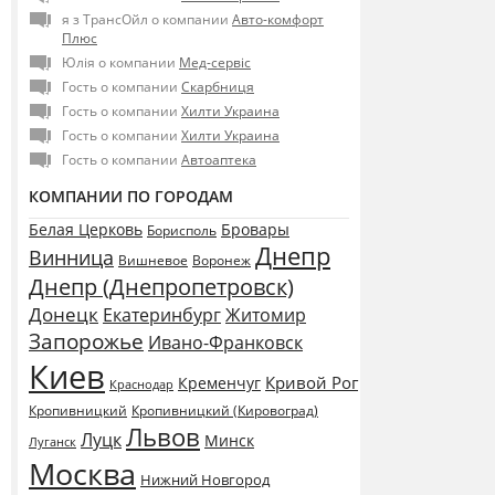
я з ТрансОйл о компании
Авто-комфорт
Плюс
Юлія о компании
Мед-сервіс
Гость о компании
Скарбниця
Гость о компании
Хилти Украина
Гость о компании
Хилти Украина
Гость о компании
Автоаптека
КОМПАНИИ ПО ГОРОДАМ
Белая Церковь
Бровары
Борисполь
Днепр
Винница
Воронеж
Вишневое
Днепр (Днепропетровск)
Донецк
Екатеринбург
Житомир
Запорожье
Ивано-Франковск
Киев
Кривой Рог
Кременчуг
Краснодар
Кропивницкий
Кропивницкий (Кировоград)
Львов
Луцк
Минск
Луганск
Москва
Нижний Новгород