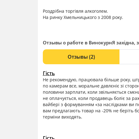
Роздрібна торгівля алкоголем.
На ринку Хмельницького з 2008 року.
Отзывы о работе в ВинокурнЯ західна, 
Отзывы
(2)
Гість
Не рекомендую, працювала більше року, штр
по камерам все, моральне давлєніє зі сторо
половини зарплати, коли звільняється смєн
не оплачується, коли продавець боліє за ра
вайбері з формуванням «за наслідками ви по
вам предлагають товар на -20% не беріть бо
терміни виходять.
Гість