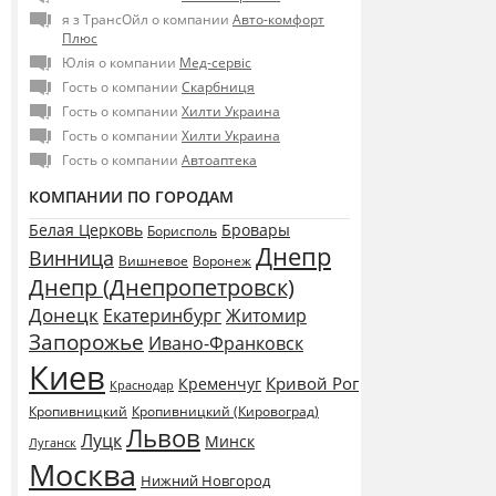
я з ТрансОйл о компании
Авто-комфорт
Плюс
Юлія о компании
Мед-сервіс
Гость о компании
Скарбниця
Гость о компании
Хилти Украина
Гость о компании
Хилти Украина
Гость о компании
Автоаптека
КОМПАНИИ ПО ГОРОДАМ
Белая Церковь
Бровары
Борисполь
Днепр
Винница
Воронеж
Вишневое
Днепр (Днепропетровск)
Донецк
Екатеринбург
Житомир
Запорожье
Ивано-Франковск
Киев
Кривой Рог
Кременчуг
Краснодар
Кропивницкий
Кропивницкий (Кировоград)
Львов
Луцк
Минск
Луганск
Москва
Нижний Новгород