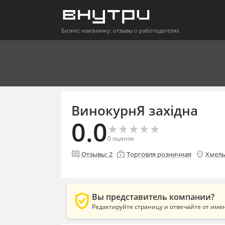
Бизнес наизнанку: отзывы о работодателях
ВинокурнЯ західна
0.0
★
★
★
★
★
★
★
★
★
★
0
оценок
comment
enterprise
location_on
Отзывы:
2
Торговля розничная
Хмел
verified_user
Вы представитель компании?
Редактируйте страницу и отвечайте от име