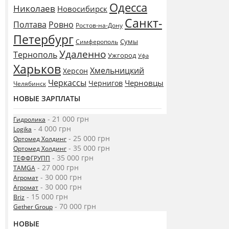
Одесса
Николаев
Новосибирск
Санкт-
Полтава
Ровно
Ростов-на-Дону
Петербург
Сумы
Симферополь
Удаленно
Тернополь
Ужгород
Уфа
Харьков
Хмельницкий
Херсон
Черкассы
Черновцы
Чернигов
Челябинск
НОВЫЕ ЗАРПЛАТЫ
- 21 000 грн
Гидролика
- 4 000 грн
Logika
- 25 000 грн
Ортомед Холдинг
- 35 000 грн
Ортомед Холдинг
- 35 000 грн
ТЕФФГРУПП
- 27 000 грн
TAMGA
- 30 000 грн
Агромат
- 30 000 грн
Агромат
- 15 000 грн
Briz
- 70 000 грн
Gether Group
НОВЫЕ