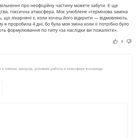
вільненні про неофіційну частину можете забути. Є ще
ицтва, токсична атмосфера. Моє улюблене «термінова заміна
ь, що лікарняні є, коли хочеш його відкрити — відмовляють.
 я проробила 4 дні, бо була моя зміна коли її потрібно було
ють формулювання по типу «за наслідки ви пожалієте».
thumb_up
thumb_down
0
 о плюсах, минусах, условиях работы и атмосфере в команде.