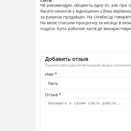
Не рекомендую, обіцяють одну зп, але при з
багато нюансів у відношенні з боку керівн
за рахунок продавця». На співбесіді говорят
На мене списали просрочку за місяць в якому
подати. Купа робочих чатів де використову
Добавить отзыв
Оцените работодателя ВинокурнЯ західна: расскажите
Имя *
Отзыв *