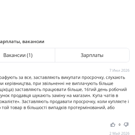
зарплаты, вакансии
Вакансии
(1)
Зарплаты
7 Июл 2026
афують за все, заставляють викупати просрочку, слухають
ни керівництва, при звільненні не виплачують більше
щік(ца) заставляють працювати більше, 16тий день робочий
хунок продавця шукають заміну на магазин. Купа чатів в
жалієте». Заставляють продавати просрочку, коли купляєте і
 той товар в більшості випадків протермінований, або
thumb_up
thumb_down
0
2 Май 2026