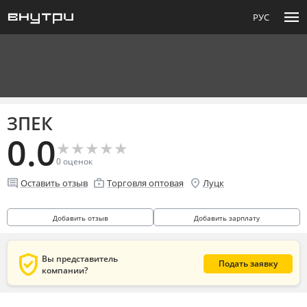
menu
РУС
ЗПЕК
0.0
★
★
★
★
★
★
★
★
★
★
0
оценок
comment
enterprise
location_on
Оставить отзыв
Торговля оптовая
Луцк
Добавить отзыв
Добавить зарплату
verified_user
Вы представитель
Подать заявку
компании?