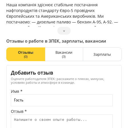
Наша компанія здіснює стабільне постачання
нафтопродуктів стандарту Євро-5 провідних
Європейських та Американських виробників. Ми
постачаємо: — дизельне паливо — бензин А-95, А-92. —
скраплений газ Компанія розширює власний автопарк
˅
бензовозів та газовозів. Логістичний відділ компанії
активно працює як з українськими перевізниками, так і з
Отзывы о работе в ЗПЕК, зарплаты, вакансии
європейськими. Ми віримо, що розвиток — це ключовий
фактор успіху. У ЗПЕК ми не тільки слідкуємо за
Отзывы
Вакансии
Зарплаты
технологічними тенденціями, але й активно їх
(0)
(3)
впроваджуємо, намагаючись завжди бути на крок
попереду. Наш принцип надійності глибоко вкорінений у
Добавить отзыв
всіх аспектах нашої діяльності, від постачання палива до
високотехнологічних енергетичних рішень.
Оцените работодателя ЗПЕК: расскажите о плюсах, минусах,
условиях работы и атмосфере в команде.
Имя *
Отзыв *