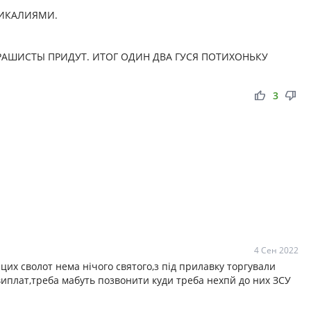
ФИКАЛИЯМИ.
 РАШИСТЫ ПРИДУТ. ИТОГ ОДИН ДВА ГУСЯ ПОТИХОНЬКУ
thumb_up
thumb_down
3
4 Сен 2022
цих сволот нема нічого святого,з під прилавку торгували
виплат,треба мабуть позвонити куди треба нехпй до них ЗСУ