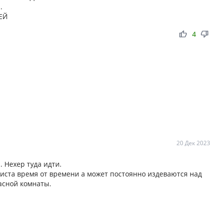
.
ТЕЙ
thumb_up
thumb_down
4
20 Дек 2023
. Нехер туда идти.
диста время от времени а может постоянно издеваются над
асной комнаты.