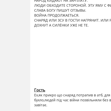
НАРОД КИДАЮТ НА ЗАРПЛАТУ.
ЛЮДИ ОБХОДИТЕ СТОРОНОЙ. ЭТУ ЯМУ С 
СЛАВА БОГУ ПИШУТ ОТЗЫВЫ.
ВОЙНА ПРОДОЛЖАЕТЬСЯ.
СНАРЯД ИЛИ ЗСУ В ГОСТИ НАГРЯНИТ. ИЛИ
ДОХНУТ А СИЛЁНКИ УЖЕ НЕ ТЕ.
Гость
Ех,як прикро що снаряд потрапив в атб, для 
бухло,людей під час війни позвільняли без 
завітає.