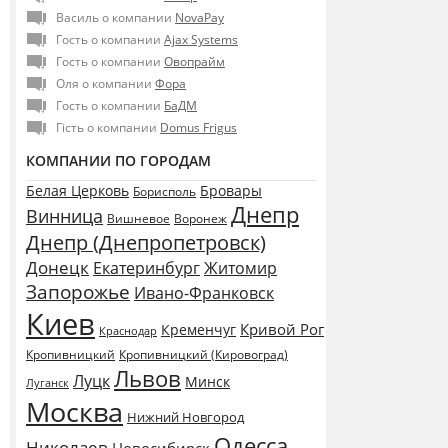
Василь о компании
NovaPay
Гость о компании
Ajax Systems
Гость о компании
Овопрайм
Оля о компании
Фора
Гость о компании
БаДМ
Гість о компании
Domus Frigus
КОМПАНИИ ПО ГОРОДАМ
Белая Церковь
Бровары
Борисполь
Днепр
Винница
Воронеж
Вишневое
Днепр (Днепропетровск)
Донецк
Екатеринбург
Житомир
Запорожье
Ивано-Франковск
Киев
Кривой Рог
Кременчуг
Краснодар
Кропивницкий
Кропивницкий (Кировоград)
Львов
Луцк
Минск
Луганск
Москва
Нижний Новгород
Одесса
Николаев