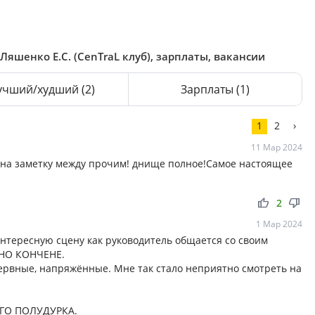
Ляшенко Е.С. (CenTraL клуб), зарплаты, вакансии
учший/худший
(2)
Зарплаты
(1)
1
2
›
11 Мар 2024
к на заметку между прочим! днище полное!Самое настоящее
thumb_up
thumb_down
2
1 Мар 2024
интересную сцену как руководитель общается со своим
ОНО КОНЧЕНЕ.
ервные, напряжённые. Мне так стало неприятно смотреть на
ГО ПОЛУДУРКА.