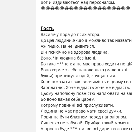
Вот и издиваються над персоналом.
😂😂😂😂😂😂😂😂😂😂😂😂😂😂😂😂😂😂😂
Гость
Василічу пора до психіатора.
До цієї людини.Якщо її можливо так назвати
Аж гидко. На неї дивитися.
Він психічно не здорова людина.
Воно. Чи людина без імені.
Бо така *** ю к а не має права ходити по цій
Воно корче з себе наполеона з (маленької
букви) принижує людей, знущається.
Хоче показати свою значимість в цьому світі
Зарплатню. Хоче віддасть хоче не віддасть.
Цьому наполіону повністю наплювати на зак
Бо воно важає себе царем.
Котрому повинні всі прислуживати.
Людина не має право мати своєї думки.
Повинна бути блазнем перед наполіоном.
Ляшенко не забувай. Прийде такий момент. 
А просто буде ***.т.и. во всі дири твого житт