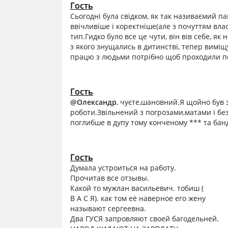
Гость
Сьогодні була свідком, як так називаємий п
ввічливіше і коректніше(але з почуттям влас
тип.Гидко було все це чути, він вів себе, як
з якого знущались в дитинстві, тепер виміщ
працю з людьми потрібно щоб проходили пер
Гость
@Олександр
, чуєте,шановний.Я щойно був 
роботи.Звільнений з погрозами,матами і без
поглибше в дупу тому конченому *** та бан
Гость
Думала устроиться на работу.
Прочитав все отзывы.
Какой то мужлан васильевич. тобиш (
В А С Я). как том её наверное его жену
называют сергеевна.
Два ГУСЯ запровляют своей багодельней.