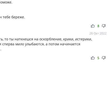
поможе.
н тебе береже.
thumb_up
thumb_down
8
26 Окт 2022
ть, то ты наткнешся на оскорбление, крики, истерики,
и сперва мило улыбаются, а потом начинается
…
thumb_up
thumb_down
5