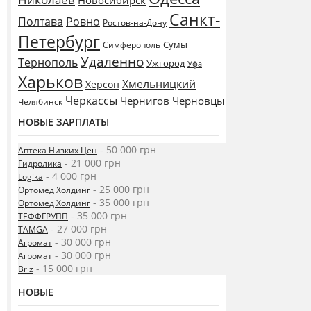
Новосибирск
Санкт-
Полтава
Ровно
Ростов-на-Дону
Петербург
Сумы
Симферополь
Удаленно
Тернополь
Ужгород
Уфа
Харьков
Хмельницкий
Херсон
Черкассы
Чернигов
Черновцы
Челябинск
НОВЫЕ ЗАРПЛАТЫ
- 50 000 грн
Аптека Низких Цен
- 21 000 грн
Гидролика
- 4 000 грн
Logika
- 25 000 грн
Ортомед Холдинг
- 35 000 грн
Ортомед Холдинг
- 35 000 грн
ТЕФФГРУПП
- 27 000 грн
TAMGA
- 30 000 грн
Агромат
- 30 000 грн
Агромат
- 15 000 грн
Briz
НОВЫЕ