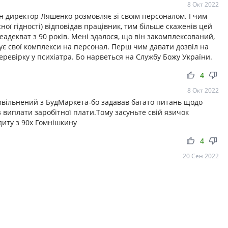
8 Окт 2022
ан директор Ляшенко розмовляє зі своїм персоналом. І чим
ної гідності) відповідав працівник, тим більше скаженів цей
 неадекват з 90 років. Мені здалося, що він закомплексований,
ує свої комплекси на персонал. Перш чим давати дозвіл на
евірку у психіатра. Бо нарветься на Службу Божу України.
thumb_up
thumb_down
4
8 Окт 2022
звільнений з БудМаркета-бо задавав багато питань щодо
 виплати заробітної плати.Тому засуньте свій язичок
диту з 90х Гомнішкину
thumb_up
thumb_down
4
20 Сен 2022