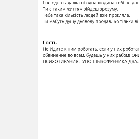
І не одна гадалка ні одна людина тобі не до
Ти с таким життям зійдеш зрозуму.
Тебе така кількість людей вже прокляла.
Ти мабуть душу дьяволу продав. Бо тільки ві
Гость
Не Идите к ним роботать, если у них робота
обвинение во всем, будешь у них рабом! Он
ПСИХОТИРАНИЯ.ТУПО ШЫЗОФРЕНИКА ДВА