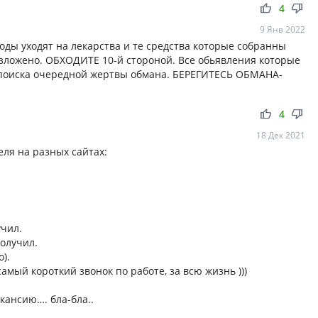
thumb_up
thumb_down
4
9 Янв 2022
ходы уходят на лекарства и те средства которые собранны
зложено. ОБХОДИТЕ 10-й стороной. Все обьявления которые
поиска очередной жертвы обмана. БЕРЕГИТЕСЬ ОБМАНА-
thumb_up
thumb_down
4
18 Дек 2021
еля на разных сайтах:
чил.
олучил.
).
амый короткий звонок по работе, за всю жизнь )))
акансию…. бла-бла..