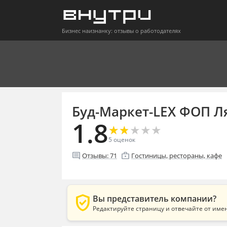
Бизнес наизнанку: отзывы о работодателях
Буд-Маркет-LEX ФОП Ля
1.8
★
★
★
★
★
★
★
★
★
★
5
оценок
comment
enterprise
l
Отзывы:
71
Гостиницы, рестораны, кафе
verified_user
Вы представитель компании?
Редактируйте страницу и отвечайте от име