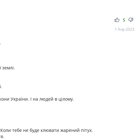
thumb_up
thumb_down
5
1 Апр 2023
.
 землі.
.
они України. І на людей в цілому.
Коли тебе не буде клювати жарений пітух.
я.