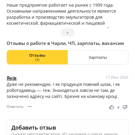
Наше предприятие работает на рынке с 1999 года.
Основными направлениями деятельности является
разработка и производство эмульгаторов для
косметической, фармацевтической и пищевой
промышленности, а также производство готовой
˅
косметической продукции, в том числе и контрактное
производство. Партнерами нашей компании являются
Отзывы о работе в Чарли, ЧП, зарплаты, вакансии
многие косметические и фармацевтические
производители Украины и некоторые фармацевтические
Отзывы
Зарплаты
и ветеринарные компании Белоруссии, Молдовы.
(1)
Высокое качество нашей продукции — это результат
огромной работы всего коллектива предприятия,
который работает как единая команда и состоит из
Яків
17 Июн 2026
грамотных и профессиональных кадров. Являясь
Дуже не рекомендую. І як продукція повнмй шлак, і як
производителями и разработчиками сырья для
роботодавець — теж. Знаходяться зовсім не там, де
косметической промышленности, мы имеем
зазначено адресу на сайті. Брехня на кожному кроці.
возможности, опыт и знания для создания эмульсий всех
Ответить
•••
thumb_up
thumb_down
типов и любой сложности. Это явилось предпосылкой
0
для создания косметических серий под нашими
торговыми марками — «ДЭТА», «ЖИВИН».
Добавить отзыв
Оцените работодателя Чарли, ЧП: расскажите о плюсах, минусах,