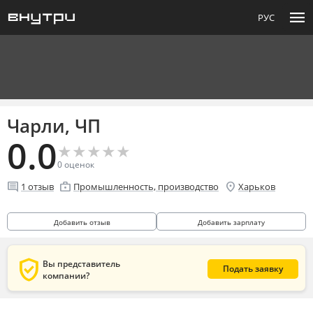
menu
РУС
Чарли, ЧП
0.0
★
★
★
★
★
★
★
★
★
★
0
оценок
comment
enterprise
location_on
1
отзыв
Промышленность, производство
Харьков
Добавить отзыв
Добавить зарплату
verified_user
Вы представитель
Подать заявку
компании?