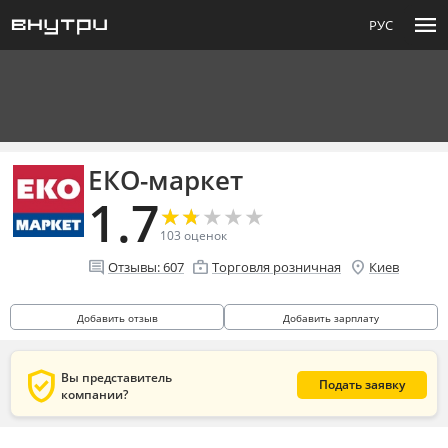
menu
РУС
ЕКО-маркет
1.7
★
★
★
★
★
★
★
★
★
★
103
оценок
comment
enterprise
location_on
Отзывы:
607
Торговля розничная
Киев
Добавить отзыв
Добавить зарплату
verified_user
Вы представитель
Подать заявку
компании?