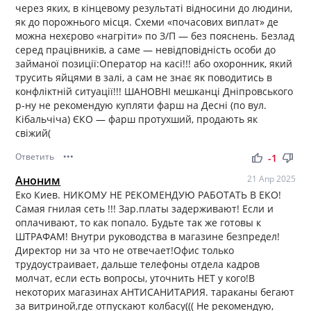
через яких, в кінцевому результаті відносини до людини,
як до порожнього місця. Схеми «почасових виплат» де
можна нехєрово «нагріти» по З/П — без пояснень. Безлад
серед працівників, а саме — невідповідність особи до
займаної позиції:Оператор на касі!!! або охоронник, який
трусить яйцями в залі, а сам не знає як поводитись в
конфліктній ситуації!!! ШАНОВНІ мешканці Дніпровського
р-ну не рекомендую купляти фарш на Десні (по вул.
Кібальчіча) ЄКО — фарш протухший, продають як
свіжий(
Ответить
•••
thumb_up
thumb_down
-1
Аноним
21 Апр 2025
Еко Киев. НИКОМУ НЕ РЕКОМЕНДУЮ РАБОТАТЬ В ЕКО!
Самая гнилая сеть !!! Зар.платы задерживают! Если и
оплачивают, то как попало. Будьте так же готовы к
ШТРАФАМ! Внутри руководства в магазине безпредел!
Директор ни за что не отвечает!Офис только
трудоустраивает, дальше телефоны отдела кадров
молчат, если есть вопросы, уточнить НЕТ у кого!В
некоторих магазинах АНТИСАНИТАРИЯ. тараканы бегают
за витриной,где отпускают колбасу((( Не рекомендую,