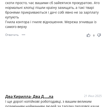
скоти просто, час вашими сб зайеятися прокуратою. Ато
нормальні хлопці пішли країну захищать, а такі тварі
бронями прикриваються і дачі собі явно не за зарплату
купують
Гнила контора і гниле відношення. Мережа згнивша із
самого верху
Ответить
•••
thumb_up
thumb_down
0
Два Кирилла- Два Д.....ла
21 Июл 2025
І ще дорогі копійкові роботодавці, з вашим великим
розумінням найманням людей за тарілку перлової каши.