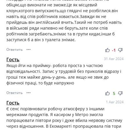
обіцяє,що виконати не зможе,Це як місцевий
клоун,котрого випускають,що глядачі не розбіглися.він
навіть від спів робітників ховається.Завжди як не
прийдешь він англійський вчить.Такий не потреб навіть
в військові ряди напевно не беруть,зате коли спів
робітників загребають,знімає та в групи кидає,інши б
заступися б а він з туалета знімає.
Ответить
•••
thumb_up
thumb_down
-1
Гость
31 Авг 2024
Якщо йти на приймку- робота проста з часткою
відповідальності. Запис у трудовій без приколів відразу і
гроші теж майже день-у-день. але якщо не звик до
фізичної праці, то буде напружно
Ответить
•••
thumb_up
thumb_down
5
Гость
1 Авг 2024
Є сенс порівнювати робочу атмосферу з іншими
мережами продуктів. Я касиром у Метро змогла
попрацювати півтори року і дуже вбила нервову систему
через відношення. В Екомаркеті пропрацювала пів тори