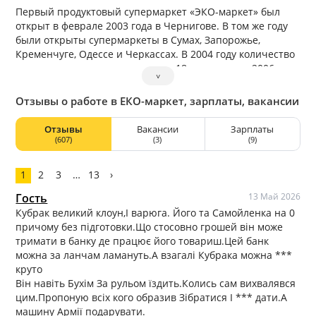
Первый продуктовый супермаркет «ЭКО-маркет» был
открыт в феврале 2003 года в Чернигове. В том же году
были открыты супермаркеты в Сумах, Запорожье,
Кременчуге, Одессе и Черкассах. В 2004 году количество
супермаркетов сети выросло до 18, а по итогам 2006 года
˅
сеть насчитывала 28 объектов торговли. В 2007 году
общее количество супермаркетов ЕКОмаркет выросло до
Отзывы о работе в ЕКО-маркет, зарплаты, вакансии
42, а торговая площадь сети – до 40720 кв.м.
Отзывы
Вакансии
Зарплаты
(607)
(3)
(9)
1
2
3
…
13
›
Гость
13 Май 2026
Кубрак великий клоун,І варюга. Його та Самойленка на 0
причому без підготовки.Що стосовно грошей він може
тримати в банку де працює його товариш.Цей банк
можна за ланчам ламануть.А взагалі Кубрака можна ***
круто
Він навіть Бухім За рульом їздить.Колись сам вихвалявся
цим.Пропоную всіх кого образив Зібратися І *** дати.А
машину Армії подарувати.