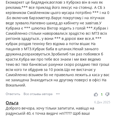
Екомаркет це бидляднік,воглові з Куброко він в них як
реклама,*** все приклад його лексус на стоянці. А СБ з
керівником Смойленком цього мусара потрібно *** і на 0
.Бо включив барзометер.Варує покрутому.і на літучках
веде зухвало.Напевно шахед до кабінету не завітав.У
Кубрака є *** шлюпка Віктор ходить з голой ***.Кубрак і
Самойленко стільки наворовали,їх зрадістю всі МТЗ всіх
регіонів здадуться., у вони *** в дорозі вже все.А ***
кубрак роздав техніку без відома а потім вішає На
пацанів з МТЗ.Кубрак баба в штанах.Нехай занього
дружина,розраховується.Зробилиб так раз побоявся б
красти.Кубра ми про тебе все знаєм і ми вже ведемо
темо всі твої банківські рахунки скоро роздамо твої гроші
всім кого ти обдурив за 10 років.Що не вистачає у
Самойленко візьмем бо не правельно лежить.а каса у вас
не захищена Знаходиться на другому поверсі в офісі На
Вокальний.
Ответить
Все отзывы автора
•••
thumb_up
thumb_down
1
Ольга
6 Дек 2025
Доброго вечора, хочу тільки запитати, навіщо на
радунській 40, є точка видачі нп????? Щоб ваші