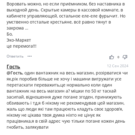
Воровать можно, но если приёмником, без наставника в
выходной день. Скрытые камеры в кассовой комнате, в
кабинете управляющей, остальное еле-еле фурычит. Но
умственно отсталые крестьяне, всё равно тянут в
закрома …
Бо,
Эко-Маркет
це перемога!!!
Ответить
•••
thumb_up
thumb_down
0
Гость
12 Сен 2024
@Гость
, один вантажник на весь магазин, розірватися чи
як,рік поробив більше не хочу і машини вигружати усе
перетаскати переважить,це нормально коли один
вантажник на весь магазин а? мішки по 50 кг таскай
засипай, відношення дуже погане згоден, принижують
обзивають і тд,я б нікому не рекомендував цей магазин,
жаль що люди які там працюють кладуть своє здоров’я,
нікому не цікава твоя думка ніхто не цінує як
працівника,я в свій адрес чую тільки погане кожен день
гнобить, залякувати