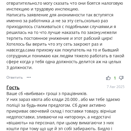
отвратительно,то могу сказать что они боятся налоговую
инспекцию и трудовую инспекцию.
Написать заявление для анонимности так вступятся
именно за работника ,а не за эту сеть,сколько раз
приходилось сталкиваться с подобными случаями,и я
решилась на то что лучше наказать по закону,нежели
терпеть постоянное унижение и этот рабский цирк!
Хотелось бы верить что эту сеть закроют раз и
навсегда,сама прихожу как покупатель на то и бывший
сотрудник,и понимаю как людям тяжело работать в такой
сфере когда у тебя одна должность делится аж на целых
3 должности.
Ответить
•••
thumb_up
thumb_down
1
Гость
7 Авг 2025
Ваше сб «вибиває» гроші з працівників.
У них зараз квота або клади 20.000 , або ми тебе здаємо
поліції за будь-яким предлогом. Сб дуже активно
прикриває овочевий склад і поставки товару, вірніше
недопоставки, зливаючи на «мторону», а недостачі
«вішають» на персонал, при цьому вимагаючи з них
кошти при тому що ще й зп собі забирають. Бидло і