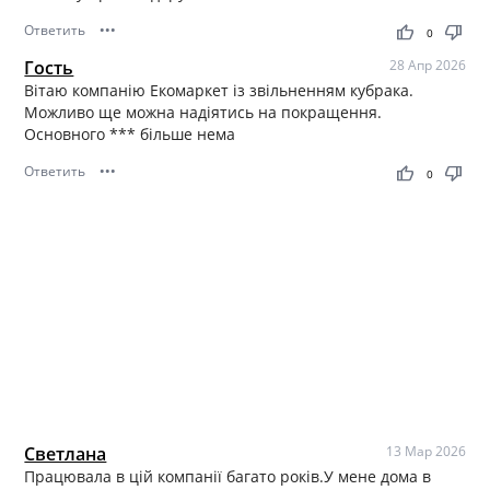
Ответить
•••
thumb_up
thumb_down
0
Гость
28 Апр 2026
Вітаю компанію Екомаркет із звільненням кубрака.
Можливо ще можна надіятись на покращення.
Основного *** більше нема
Ответить
•••
thumb_up
thumb_down
0
Светлана
13 Мар 2026
Працювала в цій компанії багато років.У мене дома в