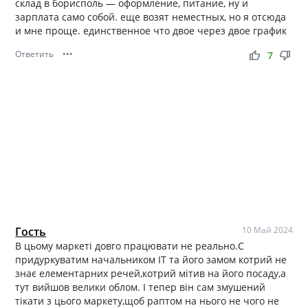
склад в борисполь — оформление, питание, ну и
зарплата само собой. еще возят неместных, но я отсюда
и мне проще. единственное что двое через двое график
Ответить
•••
thumb_up
thumb_down
7
Гость
10 Май 2024
В цьому маркеті довго працювати не реально.С
придуркуватим начальником ІТ та його замом котрий не
знає елементарних речей,котрий мітив на його посаду,а
тут вийшов велики облом. І тепер він сам змушений
тікати з цього маркету,щоб раптом на нього не чого не