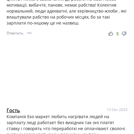
мотивації, вибачте, пановє, немає рабства! Колектив
нормальний, люди адекватні, але керівництво-жлоби , які
влаштували рабство на робочих місцях, бо за такі
зарплати по-іншому це не назвеш.
Ответить
•••
thumb_up
thumb_down
5
Гость
13 Окт 2024
Компанія Еко маркет любить нагрівати людей на
зарплату люді работает без вихідних так оні платят
ставку і говорять что переработкі не оплачівают сволочі