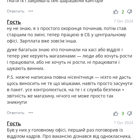
гнати іх і закривать їхні шарашкіни кантори
Ответить
•••
thumb_up
thumb_down
2
Гость
7 Окт 2024
ну не знаю, я з простого охоронця починав, потім став
старшим по зміні, тепер працюю в СБ у центральному
офісі. Зарплата вже зовсім інша.
дуже багатьох знаю хто починали на касі або відділі і
тепер уже керують магазинами — люди або хочуть рости
і працювати, або не хочуть ні рости, ні працювати і
шукають винних.
P.S. нижче написана повна нісенітниця — ніхто не дасть
щось виносить не те що мішками, навіть просто засунути
в пакет. усе контролюється, на те і є служба безпеки +
звітність же магазину, нічого не може просто так
зникнути
Ответить
•••
thumb_up
thumb_down
3
Гость
7 Окт 2024
Був у них у головному офісі, перший раз поговорив із
відділом кадрів. Про вакансію дізнався від однокласника,