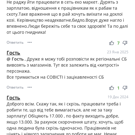
Не раджу йти працювати в сеть еко маркет. Дурять з
зарплатою, відношення к працівникам як к рабам та
скоту.Таке враження що в рай хочуть виїхати на дохлої
козі. Керівництво неадекватне,бидло.Ворує дуже нагло і
впевнено.Люди бережіть себе та своє здоров’я! Та по далі
от цього гнидника!
Ответить
•••
thumb_up
thumb_down
7
Гость
23 Янв 2025
@ Гость
, Друже я можу тобі розповісти як регіональні СБ
вивозять з магазинів. Тут все залежить від «хитрості»
персонажа.
Все тримається на СОВІСТІ і зацікавленості СБ
Ответить
•••
thumb_up
thumb_down
1
Гость
19 Дек 2024
Доброго всім. Скажу так, як і скрізь, працювати треба і
робити те, що від тебе вимагається, але не за таку
зарплату! Обіцяють 17.000 , по факту виходить добре,
якщо 13.000. За рахунок скорочення штату, хочуть, щоб
одна людина була скрізь одночасно. Працівників не
цінять і ніякого заохочення до роботи не має. Немає