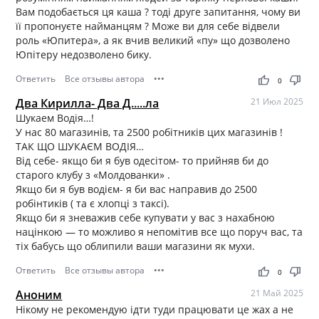
Вам подобається ця каша ? тоді друге запитання, чому ви
її пропонуєте найманцям ? Може ви для себе відвели
роль «Юпитера», а як вчив великий «пу» що дозволено
Юпітеру недозволено бику.
Ответить
Все отзывы автора
•••
thumb_up
thumb_down
0
Два Кирилла- Два Д.....ла
21 Июл 2025
Шукаем Водія…!
У нас 80 магазинів, та 2500 робітників цих магазинів !
ТАК ЩО ШУКАЄМ ВОДІЯ…
Від себе- якщо би я був одесітом- то прийняв би до
старого клубу з «Молдованки» .
Якщо би я був водієм- я би вас направив до 2500
робінтиків ( та є хлопці з таксі).
Якщо би я зневажив себе купувати у вас з нахабною
націнкою — то можливо я непомітив все що поруч вас, та
тіх бабусь що облипили ваши магазини як мухи.
Ответить
Все отзывы автора
•••
thumb_up
thumb_down
0
Аноним
21 Май 2025
Нікому не рекомендую ідти туди працювати це жах а не