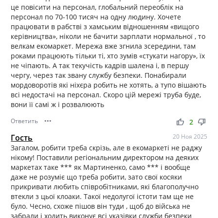
це повісити на персонал, глобальний переоблік на
персонал по 70-100 тисяч на одну людину. Хочете
працювати в рабстві з хамським відношенням «вищого
керівництва», ніколи не бачити зарплати нормальної , то
велкам екомаркет. Мережа вже згнила зсередини, там
роками працюють тільки ті, хто зумів «стукати нагору», їх
не чіпають. А так текучість кадрів шалена і, в першу
чергу, через так звану службу безпеки. Понабирали
мордоворотів які ніхєра робить не хотять, а тупо вішають
всі недостачі на персонал. Скоро цій мережі труба буде,
вони її самі ж і розвалюють
Ответить
•••
thumb_up
thumb_down
2
Гость
20 Ноя 2025
Загалом, робити треба скрізь, але в екомаркеті не раджу
нікому! Поставили регіональним директором на деяких
маркетах таке *** як Мартиненко, само *** і вообще
даже не розуміє що треба робити, зато свої косяки
прикривати любить співробітниками, які благополучно
втекли з цьої клоаки. Такої недолугої істоти там ще не
було. Чесно, схоже пішов він туди , щоб до війська не
забрали і ходить виконує всі указівки служби безпеки