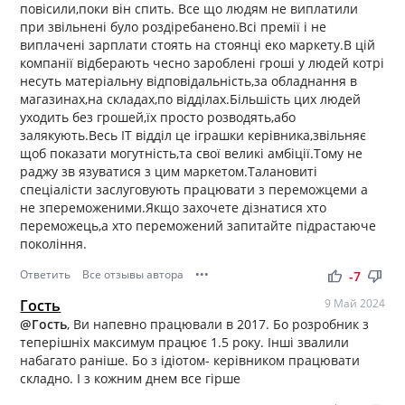
повісили,поки він спить. Все що людям не виплатили
при звільнені було роздіребанено.Всі премії і не
виплачені зарплати стоять на стоянці еко маркету.В цій
компанії відберають чесно зароблені гроші у людей котрі
несуть матеріальну відповідальність,за обладнання в
магазинах,на складах,по відділах.Більшість цих людей
уходить без грошей,їх просто розводять,або
залякують.Весь ІТ відділ це іграшки керівника,звільняє
щоб показати могутність,та свої великі амбіції.Тому не
раджу зв язуватися з цим маркетом.Талановиті
спеціалісти заслуговують працювати з переможцеми а
не зпереможеними.Якщо захочете дізнатися хто
переможець,а хто переможений запитайте підрастаюче
покоління.
Ответить
Все отзывы автора
•••
thumb_up
thumb_down
-7
Гость
9 Май 2024
@Гость
, Ви напевно працювали в 2017. Бо розробник з
теперішніх максимум працює 1.5 року. Інші звалили
набагато раніше. Бо з ідіотом- керівником працювати
складно. І з кожним днем все гірше