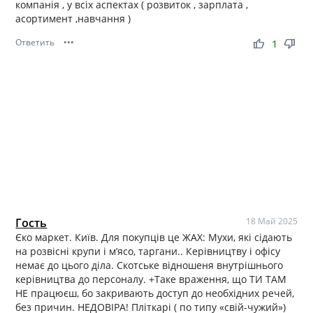
компанія , у всіх аспектах ( розвиток , зарплата ,
асортимент ,навчання )
Ответить
•••
thumb_up
thumb_down
1
Гость
18 Май 2025
Єко маркет. Київ. Для покупців це ЖАХ: Мухи, які сідають
на розвісні крупи і м’ясо, таргани.. Керівництву і офісу
немає до цього діла. Скотське відношеня внутрішнього
керівництва до персоналу. +Таке враження, що ТИ ТАМ
НЕ працюєш, бо закривають доступ до необхідних речей,
без причин. НЕДОВІРА! Пліткарі ( по типу «свій-чужий»)