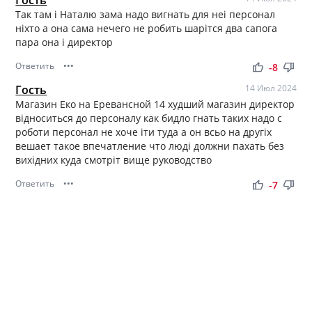
Так там і Наталю зама надо вигнать для неі персонал
ніхто а она сама нечего не робить шарітся два сапога
пара она і директор
Ответить
•••
thumb_up
thumb_down
-8
Гость
14 Июл 2024
Магазин Еко на Еревансной 14 худший магазин директор
відноситься до персоналу как бидло гнать таких надо с
роботи персонал не хоче іти туда а он всьо на другіх
вешает такое впечатление что люді должни пахать без
вихідних куда смотріт вище руководство
Ответить
•••
thumb_up
thumb_down
-7