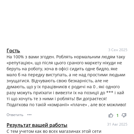
Гость
3 Сен 2025
На 100% з вами згоден. Роблять нормальним людям таку
«репутацію», що після цього сраного маркету нікуди не
беруть на роботу, хоча в офісі сидить одне бидло, яке
мало б на передку виступать, а не над простими людьми
знущатися. Відчувають свою безкарність, але не
думають, що у їх працівників є родичі на 0 , які одного
разу можуть приїхати і вивезти їх на позиції до *** і хай
ті що хочуть те з ними і роблять! Ви дограєтеся!
Податкова по такій «комранії» «плаче» , але все можливо!
Ответить
•••
thumb_up
thumb_down
1
Результат вашей работы
31 Авг 2025
С тем учетом как во всех магазинах этой сети