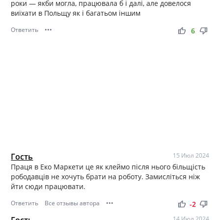
роки — якби могла, працювала б і далі, але довелося
виїхати в Польщу як і багатьом іншим
Ответить
•••
thumb_up
thumb_down
6
Гость
15 Июл 2024
Праця в Еко Маркети це як клеймо після нього більщість
рободавців не хочуть брати на роботу. Замисліться ніж
йти сюди працювати.
Ответить
Все отзывы автора
•••
thumb_up
thumb_down
-2
Гость
14 Июл 2024