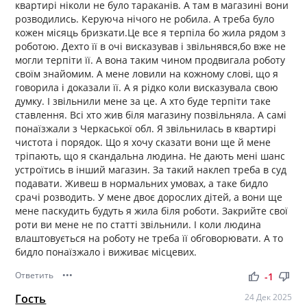
квартирі ніколи не було тараканів. А там в магазині вони
розводились. Керуюча нічого не робила. А треба було
кожен місяць бризкати.Це все я терпіла бо жила рядом з
роботою. Дехто її в очі висказував і звільнявся,бо вже не
могли терпіти її. А вона таким чином продвигала роботу
своїм знайомим. А мене ловили на кожному слові, що я
говорила і доказали її. А я рідко коли висказувала свою
думку. І звільнили мене за це. А хто буде терпіти таке
ставлення. Всі хто жив біля магазину позвільняла. А самі
понаїзжали з Черкаської обл. Я звільнилась в квартирі
чистота і порядок. Що я хочу сказати вони ще й мене
тріпають, що я скандальна людина. Не дають мені шанс
устроїтись в інший магазин. За такий наклеп треба в суд
подавати. Живеш в нормальних умовах, а таке бидло
срачі розводить. У мене двоє дорослих дітей, а вони ще
мене паскудить будуть я жила біля роботи. Закрийте свої
роти ви мене не по статті звільнили. І коли людина
влаштовується на роботу не треба її обговорювати. А то
бидло понаїзжало і виживає місцевих.
Ответить
•••
thumb_up
thumb_down
-1
Гость
24 Дек 2025