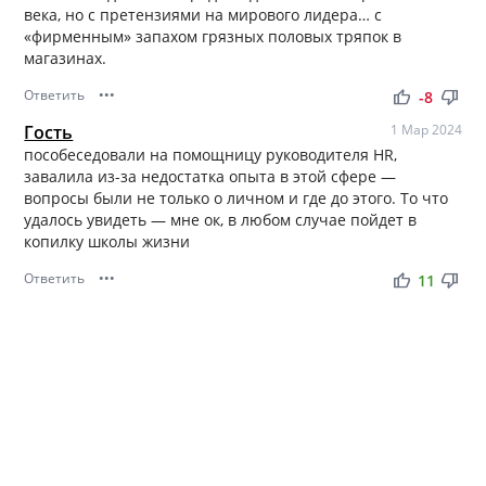
века, но с претензиями на мирового лидера… с
«фирменным» запахом грязных половых тряпок в
магазинах.
Ответить
•••
thumb_up
thumb_down
-8
Гость
1 Мар 2024
пособеседовали на помощницу руководителя HR,
завалила из-за недостатка опыта в этой сфере —
вопросы были не только о личном и где до этого. То что
удалось увидеть — мне ок, в любом случае пойдет в
копилку школы жизни
Ответить
•••
thumb_up
thumb_down
11