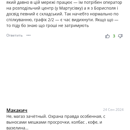
який давно в цій мережі працює — їм потрібен оператор
на розподільчий центр (у Мартусівку) а я з Борисполя і
досвід певний є складський. Так начебто нормально по
спілкуванню, графік 2/2 — є час видихнути. Якщо що —
то піду бо знаю що гроші не затримують
Ответить
•••
thumb_up
thumb_down
3
Макакич
24 Сен 2024
Не, магаз зачётный. Охрана правда особенная, с
выносами мешками просрочки, колбас , кофе, и
вазелина…