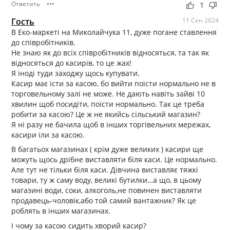
Ответить
•••
thumb_up
thumb_down
1
Гость
11 Сен 2024
В Еко-маркеті на Миколайчука 11, дуже погане ставлення
до співробітників.
Не знаю як до всіх співробітників відносяться, та так як
відносяться до касирів, то це жах!
Я іноді туди заходжу щось купувати.
Касир має їсти за касою, бо вийти поїсти нормально не в
торговельному залі не може. Не дають навіть зайві 10
хвилин щоб посидіти, поїсти нормально. Так це треба
робити за касою? Це ж не якийсь сільський магазин?
Я ні разу не бачила щоб в інших торгівельних мережах,
касири їли за касою.
В багатьох магазинах ( крім дуже великих ) касири ще
можуть щось дрібне виставляти біля каси. Це нормально.
Але тут не тільки біля каси. Дівчина виставляє тяжкі
товари, ту ж саму воду, великі бутилки…а що, в цьому
магазині води, соки, алкоголь,не повинен виставляти
продавець-чоловік,або той самий вантажник? Як це
роблять в інших магазинах.
І чому за касою сидить хворий касир?