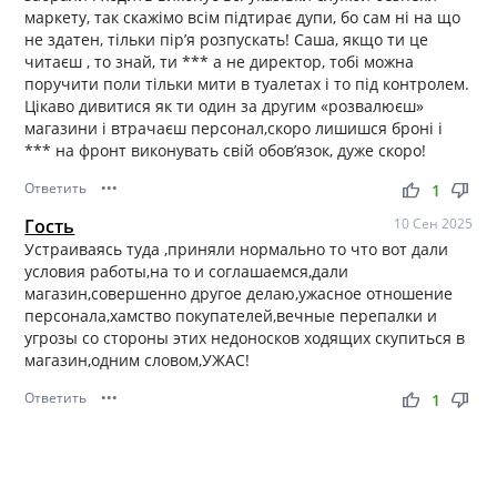
маркету, так скажімо всім підтирає дупи, бо сам ні на що
не здатен, тільки пір’я розпускать! Саша, якщо ти це
читаєш , то знай, ти *** а не директор, тобі можна
поручити поли тільки мити в туалетах і то під контролем.
Цікаво дивитися як ти один за другим «розвалюєш»
магазини і втрачаєш персонал,скоро лишишся броні і
*** на фронт виконувать свій обов’язок, дуже скоро!
Ответить
•••
thumb_up
thumb_down
1
Гость
10 Сен 2025
Устраиваясь туда ,приняли нормально то что вот дали
условия работы,на то и соглашаемся,дали
магазин,совершенно другое делаю,ужасное отношение
персонала,хамство покупателей,вечные перепалки и
угрозы со стороны этих недоносков ходящих скупиться в
магазин,одним словом,УЖАС!
Ответить
•••
thumb_up
thumb_down
1