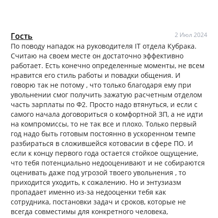
Гость
2 Июл 2024
По поводу нападок на руководителя IT отдела Кубрака.
Считаю на своем месте он достаточно эффективно
работает. Есть конечно определенные моменты, не всем
нравится его стиль работы и повадки общения. И
говорю так не потому , что только благодаря ему при
увольнении смог получить зажатую расчетным отделом
часть зарплаты по Ф2. Просто надо втянуться, и если с
самого начала договориться о комфортной ЗП, а не идти
на компромиссы, то не так все и плохо. Только первый
год надо быть готовым постоянно в ускоренном темпе
разбираться в сложившейся котовасии в сфере ПО. И
если к концу первого года остается стойкое ощущение,
что тебя потенциально недооценивают и не собираются
оценивать даже под угрозой твоего увольнения , то
приходится уходить, к сожалению. Но и энтузиазм
пропадает именно из-за недооценки тебя как
сотрудника, постановки задач и сроков, которые не
всегда совместимы для конкретного человека,