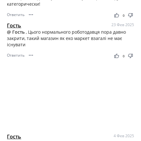
категорически!
Ответить
•••
thumb_up
thumb_down
0
Гость
23 Фев 2025
@ Гость
, Цього нормального роботодавця пора давно
закрити, такий магазин як еко маркет взагалі не має
існувати
Ответить
•••
thumb_up
thumb_down
0
Гость
4 Фев 2025