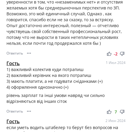
уверенности в том, что «незаменимых нет» и отсутствия
желаемых хотя бы среднерыночных перспектив по ЗП.
Возможно, это мой единичный случай, Однако , как
говорится, спасибо если не за сказку, то за встряску.
Опыт достаточно интересный, полезный — отчетливо
чувствуешь свой собственный профессиональный рост,
потому что не вырости в таких нетепличных условиях
нельзя, если почти год продержался хотя бы )
Ответить
•••
thumb_up
thumb_down
-2
Гость
1 Июл 2024
1) важливий колектив куди потрапиш
2) важливий керівник на якого потрапиш
3) мають платити, а не годувати сніданками (+)
4) оформлення однозначно (+)
рівень зарплат та інші умови навряд чи сильно
відрізняються від інших сіток
Ответить
•••
thumb_up
thumb_down
7
Гость
2 Июн 2024
если уметь водить штабелер то берут без вопросов на