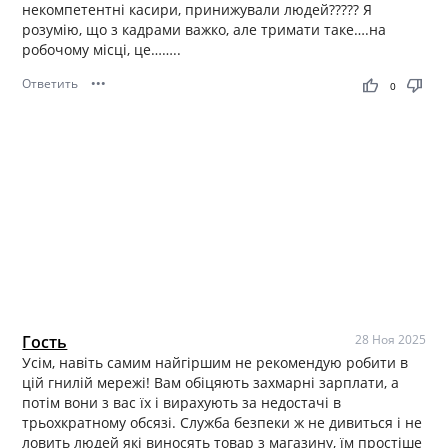
некомпетентні касири, принижували людей????? Я
розумію, що з кадрами важко, але тримати таке….на
робочому місці, це……..
Ответить
•••
thumb_up
thumb_down
0
Гость
28 Ноя 2025
Усім, навіть самим найгіршим не рекомендую робити в
цій гнилій мережі! Вам обіцяють захмарні зарплати, а
потім вони з вас їх і вирахують за недостачі в
трьохкратному обсязі. Служба безпеки ж не дивиться і не
ловить людей які виносять товар з магазину, їм простіше