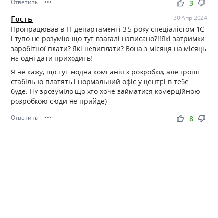
Ответить
•••
thumb_up
thumb_down
3
Гость
30 Апр 2024
Пропрацював в IT-департаменті 3,5 року спеціалістом 1С
і тупо не розумію що тут взагалі написано?!!Які затримки
заробітної плати? Які невиплати? Вона з місяця на місяць
на одні дати приходить!
Я не кажу, що тут модна компанія з розробки, але гроші
стабільно платять і нормальний офіс у центрі в тебе
буде. Ну зрозуміло що хто хоче займатися комерційною
розробкою сюди не прийде)
Ответить
•••
thumb_up
thumb_down
8