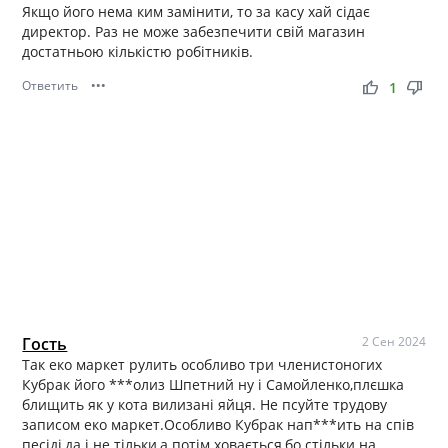
Якщо його нема ким замінити, то за касу хай сідає
директор. Раз не може забезпечити свій магазин
достатньою кількістю робітників.
Ответить
•••
thumb_up
thumb_down
1
Гость
2 Сен 2024
Так еко маркет рулить особливо три членистоногих
Кубрак його ***олиз Шпетний ну і Самойленко,плєшка
блищить як у кота вилизані яйця. Не псуйте трудову
записом еко маркет.Особливо Кубрак нап***ить на спів
песіді,да і не тільки,а потім ховається,бо стільки на