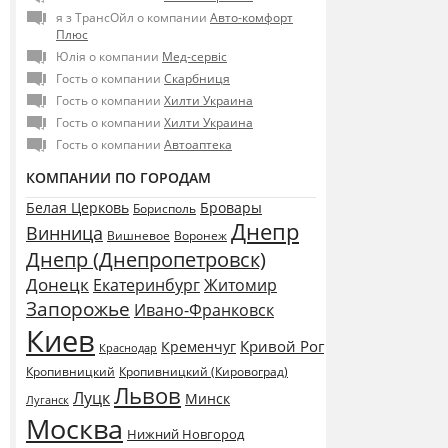
я з ТрансОйл о компании
Авто-комфорт
Плюс
Юлія о компании
Мед-сервіс
Гость о компании
Скарбниця
Гость о компании
Хилти Украина
Гость о компании
Хилти Украина
Гость о компании
Автоаптека
КОМПАНИИ ПО ГОРОДАМ
Белая Церковь
Бровары
Борисполь
Днепр
Винница
Воронеж
Вишневое
Днепр (Днепропетровск)
Донецк
Екатеринбург
Житомир
Запорожье
Ивано-Франковск
Киев
Кривой Рог
Кременчуг
Краснодар
Кропивницкий
Кропивницкий (Кировоград)
Львов
Луцк
Минск
Луганск
Москва
Нижний Новгород