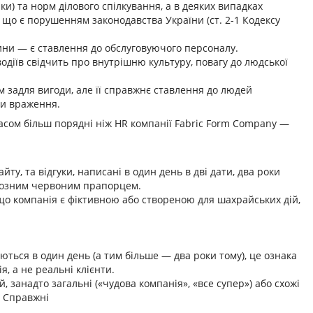
и) та норм ділового спілкування, а в деяких випадках
 що є порушенням законодавства України (ст. 2-1 Кодексу
ини — є ставлення до обслуговуючого персоналу.
водіїв свідчить про внутрішню культуру, повагу до людської
задля вигоди, але її справжнє ставлення до людей
ти враження.
асом більш порядні ніж HR компанії Fabric Form Company —
айту, та відгуки, написані в один день в дві дати, два роки
рйозним червоним прапорцем.
 що компанія є фіктивною або створеною для шахрайських дій,
ються в один день (а тим більше — два роки тому), це ознака
я, а не реальні клієнти.
 занадто загальні («чудова компанія», «все супер») або схожі
: Справжні