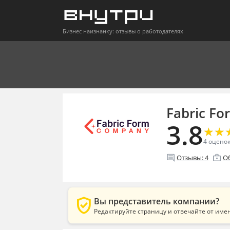
Бизнес наизнанку: отзывы о работодателях
Fabric F
3.8
★
★
★
★
4
оцено
comment
enterprise
Отзывы:
4
О
verified_user
Вы представитель компании?
Редактируйте страницу и отвечайте от име