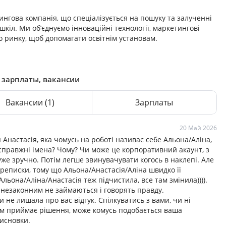
нгова компанія, що спеціалізується на пошуку та залученні
шкіл. Ми об’єднуємо інноваційні технології, маркетингові
о ринку, щоб допомагати освітнім установам.
, зарплаты, вакансии
Вакансии
(1)
Зарплаты
20 Май 2026
 Анастасія, яка чомусь на роботі називає себе Альона/Аліна,
 справжні імена? Чому? Чи може це корпоративний акаунт, з
уже зручно. Потім легше звинувачувати когось в наклепі. Але
ереписки, тому що Альона/Анастасія/Аліна швидко її
Альона/Аліна/Анастасія теж підчистила, все там змінила)))).
 незаконним не займаються і говорять правду.
 не лишала про вас відгук. Спілкуватись з вами, чи ні
ам приймає рішення, може комусь подобається ваша
висновки.