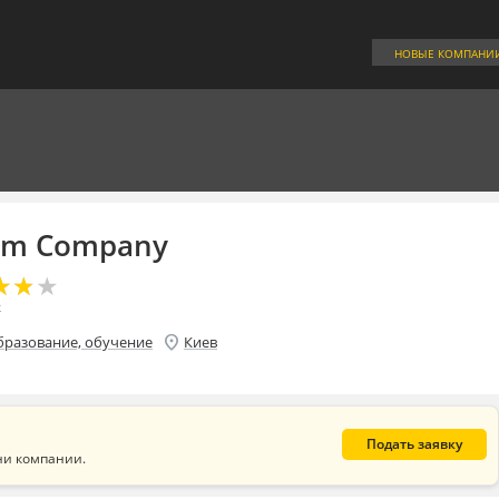
НОВЫЕ КОМПАНИ
orm Company
★
★
★
★
★
★
к
location_on
бразование, обучение
Киев
Подать заявку
ни компании.