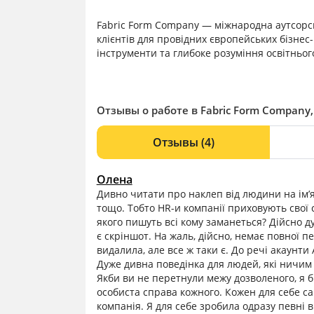
Fabric Form Company — міжнародна аутсорси
клієнтів для провідних європейських бізнес-
інструменти та глибоке розуміння освітньог
Отзывы о работе в Fabric Form Company
Отзывы
(4)
Олена
Дивно читати про наклеп від людини на ім’я
тощо. Тобто HR-и компанії приховують свої
якого пишуть всі кому заманеться? Дійсно д
є скріншот. На жаль, дійсно, немає повної п
видалила, але все ж таки є. До речі акаунти 
Дуже дивна поведінка для людей, які ничим
Якби ви не перетнули межу дозволеного, я би
особиста справа кожного. Кожен для себе с
компанія. Я для себе зробила одразу певні 