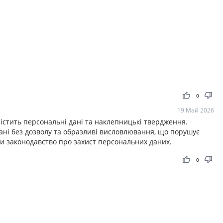
thumb_up
thumb_down
0
19 Май 2026
містить персональні дані та наклепницькі твердження.
 дані без дозволу та образливі висловлювання, що порушує
ти законодавство про захист персональних даних.
thumb_up
thumb_down
0