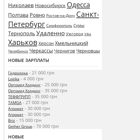
Одесса
Николаев
Новосибирск
Санкт-
Полтава
Ровно
Ростов-на-Дону
Петербург
Сумы
Симферополь
Удаленно
Тернополь
Ужгород
Уфа
Харьков
Хмельницкий
Херсон
Черкассы
Черновцы
Чернигов
Челябинск
НОВЫЕ ЗАРПЛАТЫ
- 21 000 грн
Гидролика
- 4 000 грн
Logika
- 25 000 грн
Ортомед Холдинг
- 35 000 грн
Ортомед Холдинг
- 35 000 грн
ТЕФФГРУПП
- 27 000 грн
TAMGA
- 30 000 грн
Агромат
- 30 000 грн
Агромат
- 15 000 грн
Briz
- 70 000 грн
Gether Group
НОВЫЕ