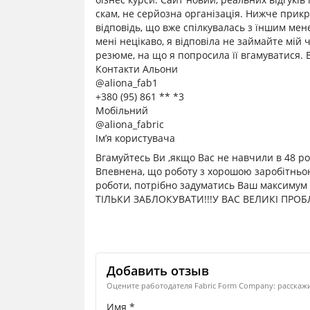
скам, не серйозна організація. Нижче прикр
відповідь, що вже спілкувалась з їншим мен
мені нецікаво, я відповіла не займайте мій
резюме, на що я попросила її вгамуватися. В
Контакти Альони
@aliona_fab1
+380 (95) 861 ** *3
Мобільний
@aliona_fabric
Ім’я користувача
Вгамуйтесь Ви ,якщо Вас не навчили в 48 ро
Впевнена, що роботу з хорошою заробітньою
роботи, потрібно задуматись Ваш максиму
ТІЛЬКИ ЗАБЛОКУВАТИ!!!У ВАС ВЕЛИКІ ПРО
Добавить отзыв
Оцените работодателя Fabric Form Company: расскажи
Имя *