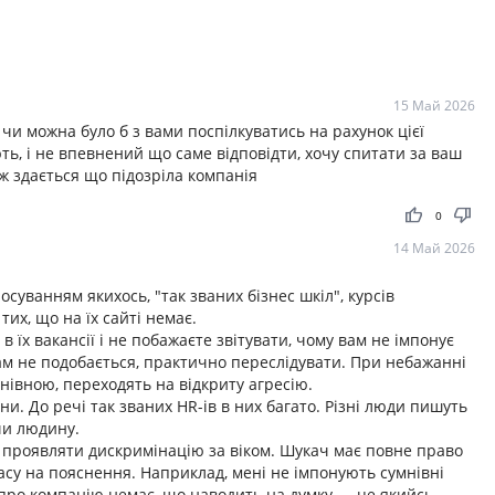
15 Май 2026
а чи можна було б з вами поспілкуватись на рахунок цієї
ть, і не впевнений що саме відповідти, хочу спитати за ваш
ож здається що підозріла компанія
thumb_up
thumb_down
0
14 Май 2026
суванням якихось, "так званих бізнес шкіл", курсів
тих, що на їх сайті немає.
 в їх вакансії і не побажаєте звітувати, чому вам не імпонує
м не подобається, практично переслідувати. При небажанні
нівною, переходять на відкриту агресію.
. До речі так званих HR-ів в них багато. Різні люди пишуть
чи людину.
 проявляти дискримінацію за віком. Шукач має повне право
часу на пояснення. Наприклад, мені не імпонують сумнівні
в про компанію немає, що наводить на думку — це якийсь