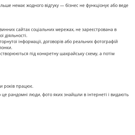
більше немає жодного відгуку — бізнес не функціонує або веде
овинних сайтах соціальних мережах, не зареєстрована в
ї діяльності.
горнутої інформації, договорів або реальних фотографій
лонки.
 створюються під конкретну шахрайську схему, а потім
ти років працює.
о це рандомні люди, фото яких знайшли в інтернеті і видають