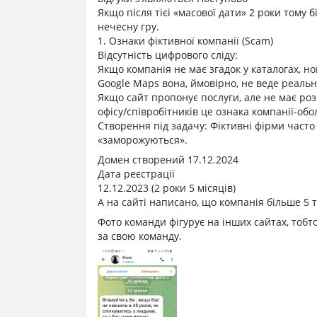
Якщо після тієі «масової дати» 2 роки тому 
нечесну гру.
1. Ознаки фіктивної компанії (Scam)
Відсутність цифрового сліду:
Якщо компанія не має згадок у каталогах, н
Google Maps вона, ймовірно, не веде реально
Якщо сайт пропонує послуги, але не має роз
офісу/співробітників це ознака компанії-обо
Створення під задачу: Фіктивні фірми часто
«заморожуються».
Домен створений 17.12.2024
Дата реєстрації
12.12.2023 (2 роки 5 місяців)
А на сайті написано, що компанія більше 5 
Фото команди фігурує на інших сайтах, тобт
за свою команду.