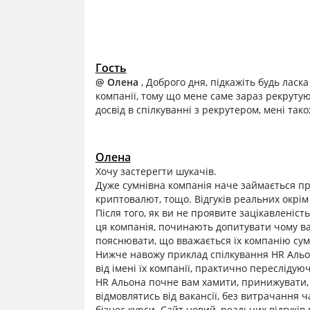
Гость
@ Олена
, Доброго дня, підкажіть будь ласк
компанії, тому що мене саме зараз рекрутую
досвід в спілкуванні з рекрутером, мені так
Олена
Хочу застерегти шукачів.
Дуже сумнівна компанія наче займається про
криптовалют, тощо. Відгуків реальних окрім 
Після того, як ви не проявите зацікавленість
ця компанія, починають допитувати чому ва
пояснювати, що вважається їх компанію сум
Нижче навожу приклад спілкування HR Альони
від імені їх компанії, практично переслідую
HR Альона почне вам хамити, принижувати,
відмовлятись від вакансії, без витрачання 
бізнес курси. Сайт новий, реальних відгукі