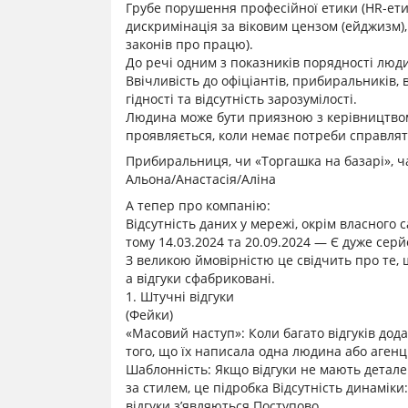
Грубе порушення професійної етики (НR-етик
дискримінація за віковим цензом (ейджизм),
законів про працю).
До речі одним з показників порядності люд
Ввічливість до офіціантів, прибиральників, 
гідності та відсутність зарозумілості.
Людина може бути приязною з керівництвом 
проявляється, коли немає потреби справля
Прибиральниця, чи «Торгашка на базарі», ч
Альона/Анастасія/Аліна
А тепер про компанію:
Відсутність даних у мережі, окрім власного с
тому 14.03.2024 та 20.09.2024 — Є дуже се
З великою ймовірністю це свідчить про те,
а відгуки сфабриковані.
1. Штучні відгуки
(Фейки)
«Масовий наступ»: Коли багато відгуків дода
того, що їх написала одна людина або агенці
Шаблонність: Якщо відгуки не мають деталей,
за стилем, це підробка Відсутність динаміки
відгуки з’являються Поступово