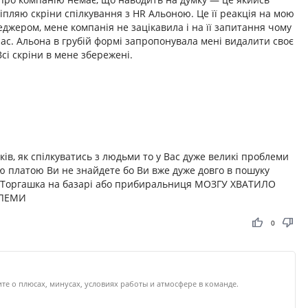
іпляю скріни спілкування з HR Альоною. Це її реакція на мою
еджером, мене компанія не зацікавила і на її запитання чому
 час. Альона в грубій формі запропонувала мені видалити своє
сі скріни в мене збережені.
ків, як спілкуватись з людьми то у Вас дуже великі проблеми
 платою Ви не знайдете бо Ви вже дуже довго в пошуку
м Торгашка на базарі або прибиральниця МОЗГУ ХВАТИЛО
БЛЕМИ
thumb_up
thumb_down
0
те о плюсах, минусах, условиях работы и атмосфере в команде.