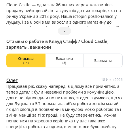
Cloud Castle — одна з найбільших мереж магазинів з
продажу вейп-девайсів та супутніх до них товарів, яка на
ринку України з 2018 року. Наша історія розпочалася у
Луцьку, і за 6 років ми виросли з одного магазину до
одного з найпотужніших гравців ринку. На сьогоднішній
˅
день ми представлені у чотирьох областях України і
налічуємо більше ніж 50 магазинів.
Отзывы о работе в Клауд Стафф / Cloud Castle,
Наша основна ціль: Допомогти нікотинозалежним людям
зарплаты, вакансии
зменшити шкоду від пагубної звички. За декілька років
ми зрозуміли, що займаємося своєю справою і робимо
Отзывы
Вакансии
Зарплаты
корисні речі. Ми ні в якому разі не ставимо перед собою
(14)
(3)
ціль бути першими чи найкращими. Ми якісно робимо
свою роботу і робимо продукт таким, яким ми його
бачимо.
Олег
18 Июн 2026
Працював рік, скажу наперед, в цілому все прийнятно, а
тепер деталі: були невеликі проблеми з комунікацією,
довго не відповідали по питаннях, згоден з думкою, що як
для Луцька то ЗП нормальна, об’єм роботи зовсім малий
як для хлопця в порівнянні з минулою моєю роботою та і
зміни менші за ті ж гроші. Не буду сперечатись, можна
попастися на хєрового керівника ну але така вже
специфіка робота з людьми, в мене ж все було окей, ну