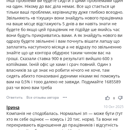
інші проблеми ви будете сидіти з цими проблемами один
на один. Нікому до вас діла немає. Все що стається це
тільки ваші проблеми, керівництву дуже глибоко всеодно.
Звільняють «в тіхушку» вони знайдуть нового працівника
на ваше місце відстажують 5 днів а ви навіть знати не
будете бо якщо цей працівник не підійде ше якийсь час
вони будуть прикриватись вами. А як знайдуть нового ви
одразу будете звільнені і вам почнуть вішати лапшу що
заплатять наступного місяця а не відразу по звільненню
знайте що це контора обдурює таким чином вас на
гроші. Сказали ставка 900 в результаті вийшло 600 з
копійками. Їхній офіс це хами і срач повний. Один з
власників за це знає но робити нічого не хоче, там
сидять абихто поназивані дурними ніками які поможуть
вам на 0,5% і тооо далеко не завжди. Подумайте 1685589
раз чи воно вам треба
Ответить
Все отзывы автора
•••
thumb_up
thumb_down
0
Ірина
10 Окт 2025
Компанія не сподобалась. Нормальні зп — може бути (тут
хто як себе оцінює — комусь і 20 тис. норм). Та вони не
перекривають відношення до працівників і відсутність