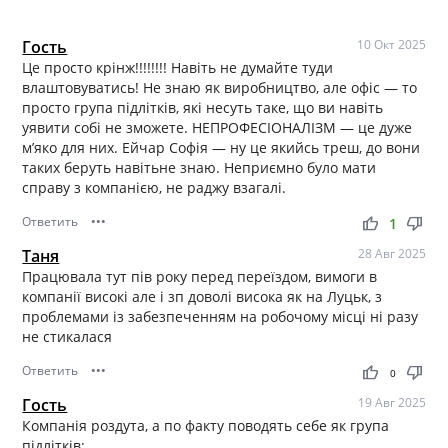
Гость
10 Окт 2025
Це просто крінж!!!!!!!! Навіть не думайте туди
влаштовуватись! Не знаю як виробництво, але офіс — то
просто група підлітків, які несуть таке, що ви навіть
уявити собі не зможете. НЕПРОФЕСІОНАЛІЗМ — це дуже
м’яко для них. Ейчар Софія — ну це якийсь треш, до вони
таких беруть навітьне знаю. Неприємно було мати
справу з компанією, не раджу взагалі.
Ответить
•••
thumb_up
thumb_down
1
Таня
28 Авг 2025
Працювала тут пів року перед переїздом, вимоги в
компанії високі але і зп доволі висока як на Луцьк, з
проблемами із забезпеченням на робочому місці ні разу
не стикалася
Ответить
•••
thumb_up
thumb_down
0
Гость
19 Авг 2025
Компанія роздута, а по факту поводять себе як група
підлітків: