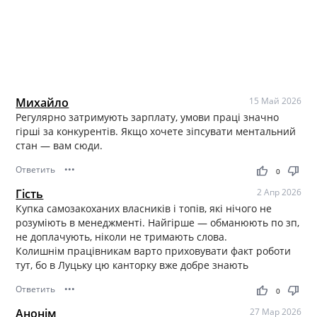
Михайло
15 Май 2026
Регулярно затримують зарплату, умови праці значно
гірші за конкурентів. Якщо хочете зіпсувати ментальний
стан — вам сюди.
Ответить
•••
thumb_up
thumb_down
0
Гість
2 Апр 2026
Купка самозакоханих власників і топів, які нічого не
розуміють в менеджменті. Найгірше — обманюють по зп,
не доплачують, ніколи не тримають слова.
Колишнім працівникам варто приховувати факт роботи
тут, бо в Луцьку цю канторку вже добре знають
Ответить
•••
thumb_up
thumb_down
0
Анонім
27 Мар 2026