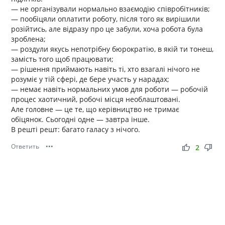
— не організували нормально взаємодію співробітників;
— пообіцяли оплатити роботу, після того як вирішили
розійтись, але відразу про це забули, хоча робота була
зроблена;
— роздули якусь непотрібну бюрократію, в якій ти тонеш,
замість того щоб працювати;
— рішення приймають навіть ті, хто взагалі нічого не
розуміє у тій сфері, де бере участь у нарадах;
— немає навіть нормальних умов для роботи — робочій
процес хаотичний, робочі місця необлаштовані.
Але головне — це те, що керівництво не тримає
обіцянок. Сьогодні одне — завтра інше.
В решті решт: багато галасу з нічого.
Ответить
•••
thumb_up
thumb_down
2