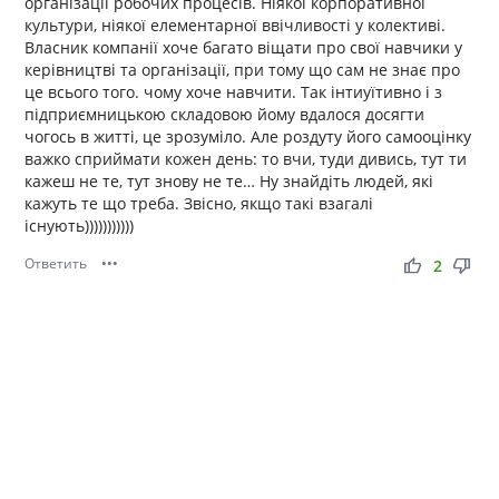
організації робочих процесів. Ніякої корпоративної
культури, ніякої елементарної ввічливості у колективі.
Власник компанії хоче багато віщати про свої навчики у
керівництві та організації, при тому що сам не знає про
це всього того. чому хоче навчити. Так інтиуїтивно і з
підприємницькою складовою йому вдалося досягти
чогось в житті, це зрозуміло. Але роздуту його самооцінку
важко сприймати кожен день: то вчи, туди дивись, тут ти
кажеш не те, тут знову не те… Ну знайдіть людей, які
кажуть те що треба. Звісно, якщо такі взагалі
існують)))))))))))
Ответить
•••
thumb_up
thumb_down
2