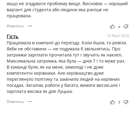
якщо не згадувати проблему вище. Висновок — хороший
варіант для студента або людини яка раніше не
працювала.
Ответить
•••
thumb_up
thumb_down
0
Гість
18 Май 2026
Працювала в компанії до переїзду. Коли йшла, то ревіла.
Якби не обставини — не подумала б звільнятись. Про
затримки зарплати прочитала тут і звучить як наклеп.
Максимальна затримка, яка була — днів 7 і то може раз.
В команді були, як на мене, замолоді і не дуже
компетентні керівники. Але керівництво дуже
переглянуло політику та замінило людей на керівних
посадах. Загалом, роботи у багато, вимоги високі,але і
зарплата висока як для Луцька.
Ответить
•••
thumb_up
thumb_down
1