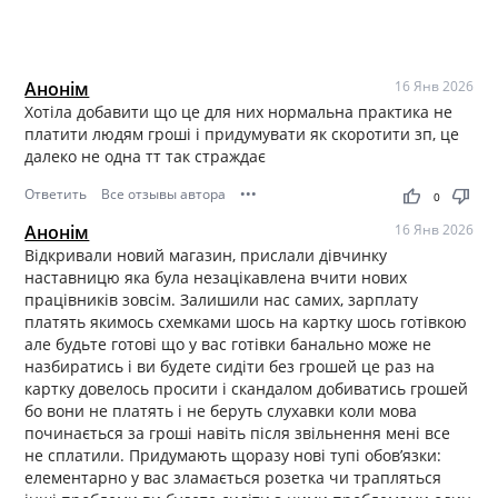
Анонім
16 Янв 2026
Хотіла добавити що це для них нормальна практика не
платити людям гроші і придумувати як скоротити зп, це
далеко не одна тт так страждає
Ответить
Все отзывы автора
•••
thumb_up
thumb_down
0
Анонім
16 Янв 2026
Відкривали новий магазин, прислали дівчинку
наставницю яка була незацікавлена вчити нових
працівників зовсім. Залишили нас самих, зарплату
платять якимось схемками шось на картку шось готівкою
але будьте готові що у вас готівки банально може не
назбиратись і ви будете сидіти без грошей це раз на
картку довелось просити і скандалом добиватись грошей
бо вони не платять і не беруть слухавки коли мова
починається за гроші навіть після звільнення мені все
не сплатили. Придумають щоразу нові тупі обов’язки:
елементарно у вас зламається розетка чи трапляться