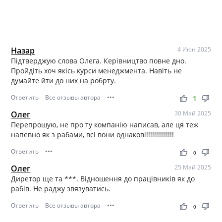
Назар
4 Июн 2025
Підтверджую слова Олега. Керівництво повне дно.
Пройдіть хоч якісь курси менеджмента. Навіть не
думайте йти до них на робрту.
Ответить
Все отзывы автора
•••
thumb_up
thumb_down
1
Олег
30 Май 2025
Перепрошую, не про ту компанію написав, але ця теж
напевно як з рабами, всі вони однакові!!!!!!!!!!!!!!
Ответить
•••
thumb_up
thumb_down
0
Олег
25 Май 2025
Диретор ще та ***. Відношення до працівників як до
рабів. Не раджу звязуватись.
Ответить
Все отзывы автора
•••
thumb_up
thumb_down
0