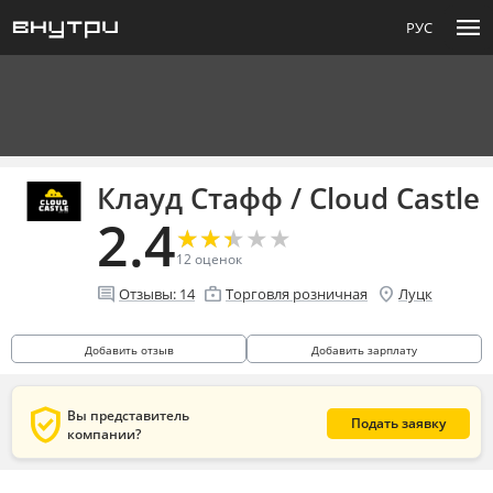
menu
РУС
Клауд Стафф / Cloud Castle
2.4
★
★
★
★
★
★
★
★
★
★
12
оценок
comment
enterprise
location_on
Отзывы:
14
Торговля розничная
Луцк
Добавить отзыв
Добавить зарплату
verified_user
Вы представитель
Подать заявку
компании?