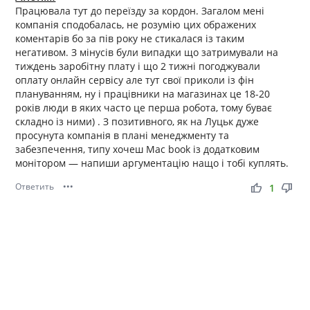
Працювала тут до переїзду за кордон. Загалом мені
компанія сподобалась, не розумію цих ображених
коментарів бо за пів року не стикалася із таким
негативом. З мінусів були випадки що затримували на
тиждень заробітну плату і що 2 тижні погоджували
оплату онлайн сервісу але тут свої приколи із фін
плануванням, ну і працівники на магазинах це 18-20
років люди в яких часто це перша робота, тому буває
складно із ними) . З позитивного, як на Луцьк дуже
просунута компанія в плані менеджменту та
забезпечення, типу хочеш Mac book із додатковим
монітором — напиши аргументацію нащо і тобі куплять.
Ответить
•••
thumb_up
thumb_down
1