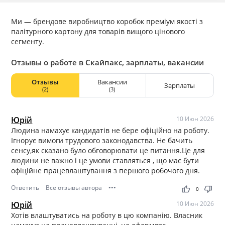
Ми — брендове виробництво коробок преміум якості з
палітурного картону для товарів вищого цінового
сегменту.
Отзывы о работе в Скайпакс, зарплаты, вакансии
Отзывы
Вакансии
Зарплаты
(2)
(3)
Юрій
10 Июн 2026
Людина намахує кандидатів не бере офіційно на роботу.
Ігнорує вимоги трудового законодавства. Не бачить
сенсу,як сказано було обговорювати це питання.Це для
людини не важно і це умови ставляться , що має бути
офіційне працевлаштування з першого робочого дня.
Ответить
Все отзывы автора
•••
thumb_up
thumb_down
0
Юрій
10 Июн 2026
Хотів влаштуватись на роботу в цю компанію. Власник