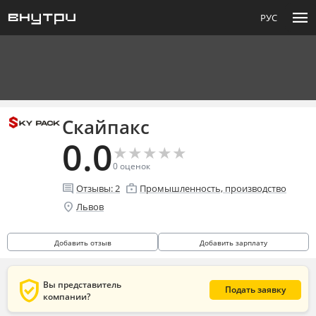
menu
РУС
Скайпакс
0.0
★
★
★
★
★
★
★
★
★
★
0
оценок
comment
enterprise
Отзывы:
2
Промышленность, производство
location_on
Львов
Добавить отзыв
Добавить зарплату
verified_user
Вы представитель
Подать заявку
компании?