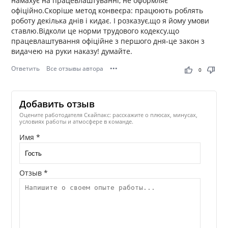
намахує на працевлаштуванні, не оформляє
офіційно.Скоріше метод конвеєра: працюють роблять
роботу декілька днів і кидає. І розказує,що я йому умови
ставлю.Відколи це норми трудового кодексу,що
працевлаштування офіційне з першого дня-це закон з
видачею на руки наказу! думайте.
Ответить
Все отзывы автора
•••
thumb_up
thumb_down
0
Добавить отзыв
Оцените работодателя Скайпакс: расскажите о плюсах, минусах,
условиях работы и атмосфере в команде.
Имя *
Отзыв *