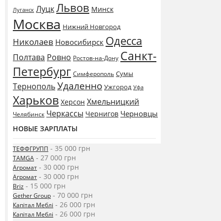
Львов
Луцк
Минск
Луганск
Москва
Нижний Новгород
Одесса
Николаев
Новосибирск
Санкт-
Полтава
Ровно
Ростов-на-Дону
Петербург
Сумы
Симферополь
Удаленно
Тернополь
Ужгород
Уфа
Харьков
Хмельницкий
Херсон
Черкассы
Черновцы
Чернигов
Челябинск
НОВЫЕ ЗАРПЛАТЫ
- 35 000 грн
ТЕФФГРУПП
- 27 000 грн
TAMGA
- 30 000 грн
Агромат
- 30 000 грн
Агромат
- 15 000 грн
Briz
- 70 000 грн
Gether Group
- 26 000 грн
Капітал Меблі
- 26 000 грн
Капітал Меблі