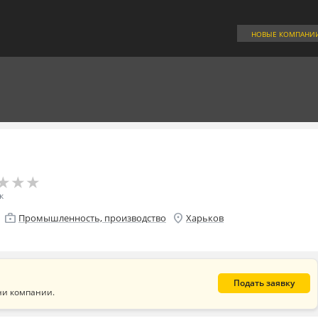
НОВЫЕ КОМПАНИ
★
★
★
★
★
★
к
enterprise
location_on
Промышленность, производство
Харьков
Подать заявку
ни компании.