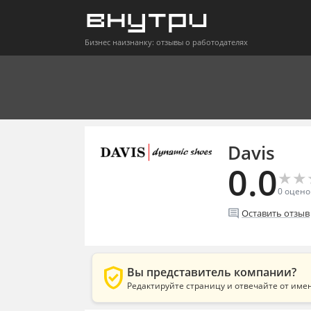
Бизнес наизнанку: отзывы о работодателях
Davis
0.0
★
★
★
★
0
оцено
comment
Оставить отзыв
verified_user
Вы представитель компании?
Редактируйте страницу и отвечайте от име