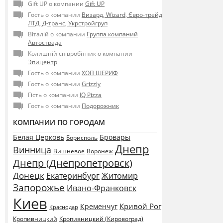
Gift UP о компании
Gift UP
Гость о компании
Визард, Wizard, Євро-трейд
ЛТД, Д-транс, Укрстройгруп
Віталій о компании
Группа компаний
Автострада
Колишній співробітник о компании
Эпицентр
Гость о компании
ХОП ШЕРИФ
Гость о компании
Grizzly
Гість о компании
IQ Pizza
Гость о компании
Подорожник
КОМПАНИИ ПО ГОРОДАМ
Белая Церковь
Бровары
Борисполь
Днепр
Винница
Воронеж
Вишневое
Днепр (Днепропетровск)
Донецк
Екатеринбург
Житомир
Запорожье
Ивано-Франковск
Киев
Кривой Рог
Кременчуг
Краснодар
Кропивницкий
Кропивницкий (Кировоград)