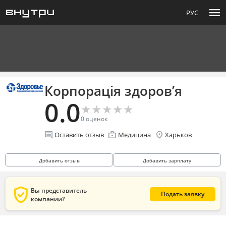
menu
РУС
Корпорація здоров’я
0.0
★
★
★
★
★
★
★
★
★
★
0
оценок
comment
enterprise
location_on
Оставить отзыв
Медицина
Харьков
Добавить отзыв
Добавить зарплату
verified_user
Вы представитель
Подать заявку
компании?