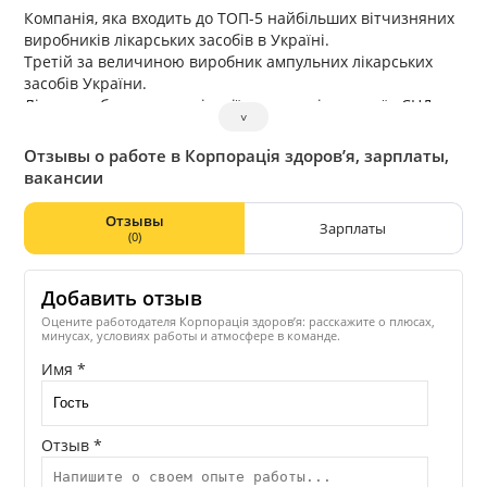
Компанія, яка входить до ТОП-5 найбільших вітчизняних
виробників лікарських засобів в Україні.
Третій за величиною виробник ампульних лікарських
засобів України.
Лідер за обсягами реалізації препаратів до країн СНД
˅
серед українських виробників.
Понад 350 найменувань лікарських засобів усіх
Отзывы о работе в Корпорація здоров’я, зарплаты,
фармакотерапевтичних груп.
вакансии
Отзывы
Зарплаты
(0)
Добавить отзыв
Оцените работодателя Корпорація здоров’я: расскажите о плюсах,
минусах, условиях работы и атмосфере в команде.
Имя *
Отзыв *