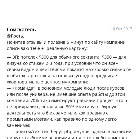
Соискатель
10 Окт 2017
@Гость
,
Почитав отзывы и полазив 5 минут по сайту компании
описываю тебе +- реальную картину:
— ЗП: потолок $300 для обычного сектанта, $350 — для
лизуна со стажем 2-3 года, при условии что он всем
своим видом и действиями покажет на сколько сильно он
любит «старшего» и на сколько усердно продвигает
«корпоративные ценности» компани;
— «Команда»: в основном молодые люди после курсов
или после универа, не имевшие опыта работы до этой
компании, 70% тихо имитируют рабочий процесс что б
не придрались, остальные 30% имитируют бурную
деятельность что б их заметили, как правило с
промытыми мозгами, как правило по одному легко
заменимы;
— Проекты/техстек: берут php джунов, однако в вакансии
пишут с глубокими знаниями и т.д. что как бы намекает