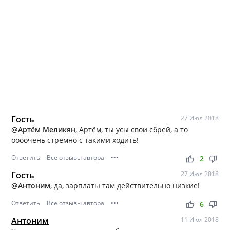
Гость
27 Июл 2018
@Артём Меликян
, Артём, ты усы свои сбрей, а то
оооочень стрёмно с такими ходить!
Ответить
Все отзывы автора
•••
thumb_up
thumb_down
2
Гость
27 Июл 2018
@Антоним
, да, зарплаты там действительно низкие!
Ответить
Все отзывы автора
•••
thumb_up
thumb_down
6
Антоним
11 Июл 2018