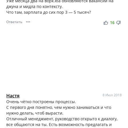
Уже месяца два на ворк.юа обновляются вакансии на
джуна и мидла по контексту.
Что там, зарплата до сих пор 3 — 5 тысяч?
Ответить
•••
thumb_up
thumb_down
16
Настя
8 Июл 2018
Очень чётко построены процессы.
С первого дня понятно, чем нужно заниматься и что
нужно делать, чтоб вырасти.
Отличный менеджмент, руководство открыто к диалогу,
все общаются на ты. Есть возможность предлагать и