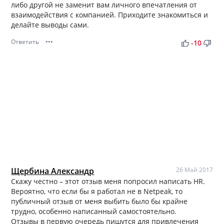
либо другой не заменит вам личного впечатления от
взаимодействия с компанией. Приходите знакомиться и
делайте выводы сами.
Ответить
•••
thumb_up
thumb_down
-10
Щербина Александр
26 Май 2017
Скажу честно – этот отзыв меня попросил написать HR.
Вероятно, что если бы я работал не в Netpeak, то
публичный отзыв от меня выбить было бы крайне
трудно, особенно написанный самостоятельно.
Отзывы в первую очередь пишутся для привлечения