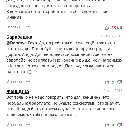
сотрудников, не скупятся на корпоративы.
В компании стоит поработать, чтобы сложить своё
мнение.
Ответить
•••
thumb_up
thumb_down
-13
Барабашка
12 Июн 2018
@Dobraya Feya
, Да, но ребятам из села ещё и жить на
что то надо. Попробуйте снять квартиру в городе. А
дорога. А еда. Для европейской компании, совсем не
европейские зарплаты! Но конечно выше, чем например
в Каховке, откуда они родом. Поэтому соглашаются хоть
на что-то :(((
Ответить
•••
thumb_up
thumb_down
9
Женщина
6 Май 2018
Вот только не надо говорить, что для женщины это
нормальная зарплата, не будьте сексистами, это значит,
что ей надо быть в таком случае от кого-то финансово
зависимой, чтобы нормально жить.
Ответить
•••
thumb_up
thumb_down
10