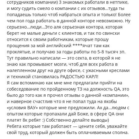
сотрудников компании) 3 знакомых работали в нетпике,
и могу судить смело о компании с их отзывов…туда ты
попадаешь только чтоб набраться опыта и только! Более
чем пол года работать в данной конторе невозможно. Ну
серьезно…люди…Это аля серьезная контора, которая
берет не малые деньги с клиентов, и так по свински
относится к своим работникам, которые прошу
прощения за мой английский ****ячат там как
проклятые, и получаю за годы работы по 5-8 тысяч зп.
Тут правильно написали — это секта, в которой я не
знаю как промывают мозги, чтоб для всех работа в
налепленном друг на друге офисе, с ужасными креслами
и техникой становилась РАДОСТЬЮ КАРЛ!
Я сам вспоминаю как мне мне предлагали прийти на
собеседование по пройденному ТЗ на должность QA, это
было до того как я прочел отзывы о данной «компании»,
и наверное счастлив что я не попал туда на якобы
«условия ВАУ» которые мне предложили. Ах да…людям с
опытом которые пропахали дай Боже, в сфере QA они
платят 8к ребят :) Собственно делайте выводы)
Ребята которые там работают — цените себя, уважайте
свой труд, который должен быть оплачиваемым сполна.