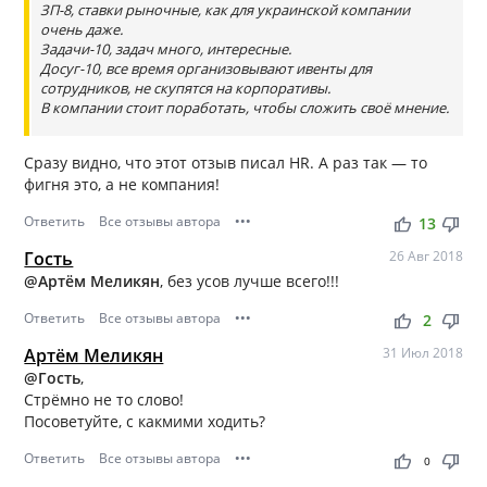
ЗП-8, ставки рыночные, как для украинской компании
очень даже.
Задачи-10, задач много, интересные.
Досуг-10, все время организовывают ивенты для
сотрудников, не скупятся на корпоративы.
В компании стоит поработать, чтобы сложить своё мнение.
Сразу видно, что этот отзыв писал HR. А раз так — то
фигня это, а не компания!
Ответить
Все отзывы автора
•••
thumb_up
thumb_down
13
Гость
26 Авг 2018
@Артём Меликян
, без усов лучше всего!!!
Ответить
Все отзывы автора
•••
thumb_up
thumb_down
2
Артём Меликян
31 Июл 2018
@Гость
,
Стрёмно не то слово!
Посоветуйте, с какмими ходить?
Ответить
Все отзывы автора
•••
thumb_up
thumb_down
0