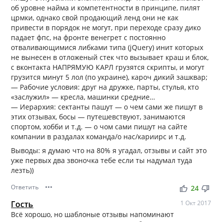
об уровне найма и компетентности в принципе, пилят
црмки, однако свой продающий ленд они не как
привести в порядок не могут, при переходе сразу дико
падает фпс, на фронте венегрет с постоянно
отваливающимися либками типа (jQuery) инит которых
не вынесен в отложеный стек что вызывает краш и блок,
с вконтакта НАПРЯМУЮ КАРЛ грузятся скрипты, и могут
грузится минут 5 лол (по украине), кароч дикий зашквар;
— Рабочие условия: друг на дружке, парты, стулья, кто
«заслужил» — кресла, машинки средние…
— Иерархия: сектанты пашут — о чем сами же пишут в
этих отзывах, босы — путешевствуют, занимаются
спортом, хобби и т.д. — о чом сами пишут на сайте
компании в раздалах команда/о нас/кариирс и т.д.
Выводы: я думаю что на 80% я угадал, отзывы и сайт это
уже первых два звоночка тебе если ты надумал туда
лезть))
Ответить
•••
thumb_up
thumb_down
24
Гость
1 Окт 2017
Всё хорошо, но шаблоные отзывы напоминают