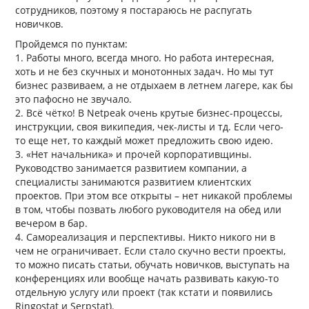
сотрудников, поэтому я постараюсь не распугать
новичков.
Пройдемся по пунктам:
1. Работы много, всегда много. Но работа интересная,
хоть и не без скучных и монотонных задач. Но мы тут
бизнес развиваем, а не отдыхаем в летнем лагере, как бы
это пафосно не звучало.
2. Всё чётко! В Netpeak очень крутые бизнес-процессы,
инструкции, своя википедия, чек-листы и тд. Если чего-
то еще нет, то каждый может предложить свою идею.
3. «Нет начальника» и прочей корпоративщины.
Руководство занимается развитием компании, а
специалисты занимаются развитием клиентских
проектов. При этом все открыты – нет никакой проблемы
в том, чтобы позвать любого руководителя на обед или
вечером в бар.
4. Самореализация и перспективы. Никто никого ни в
чем не ограничивает. Если стало скучно вести проекты,
то можно писать статьи, обучать новичков, выступать на
конференциях или вообще начать развивать какую-то
отдельную услугу или проект (так кстати и появились
Ringostat и Serpstat).