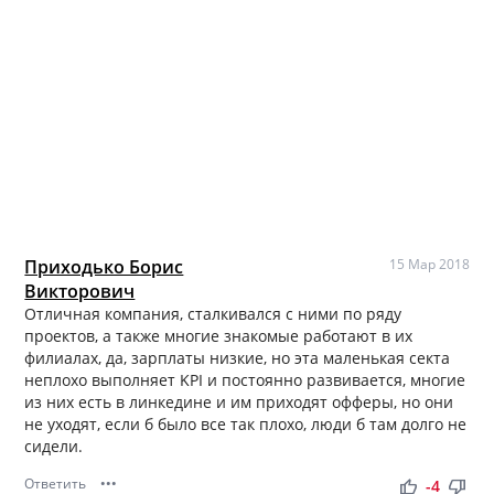
Приходько Борис
15 Мар 2018
Викторович
Отличная компания, сталкивался с ними по ряду
проектов, а также многие знакомые работают в их
филиалах, да, зарплаты низкие, но эта маленькая секта
неплохо выполняет KPI и постоянно развивается, многие
из них есть в линкедине и им приходят офферы, но они
не уходят, если б было все так плохо, люди б там долго не
сидели.
Ответить
•••
thumb_up
thumb_down
-4