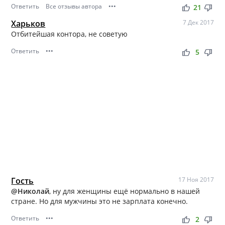
Ответить
Все отзывы автора
•••
thumb_up
thumb_down
21
Харьков
7 Дек 2017
Отбитейшая контора, не советую
Ответить
•••
thumb_up
thumb_down
5
Гость
17 Ноя 2017
@Николай
, ну для женщины ещё нормально в нашей
стране. Но для мужчины это не зарплата конечно.
Ответить
•••
thumb_up
thumb_down
2