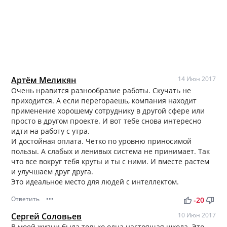
Артём Меликян
14 Июн 2017
Очень нравится разнообразие работы. Скучать не
приходится. А если перегораешь, компания находит
применение хорошему сотруднику в другой сфере или
просто в другом проекте. И вот тебе снова интересно
идти на работу с утра.
И достойная оплата. Четко по уровню приносимой
пользы. А слабых и ленивых система не принимает. Так
что все вокруг тебя круты и ты с ними. И вместе растем
и улучшаем друг друга.
Это идеальное место для людей с интеллектом.
Ответить
•••
thumb_up
thumb_down
-20
Сергей Соловьев
10 Июн 2017
В моей жизни была только одна настоящая школа. Это