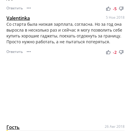
Ответить
•••
thumb_up
thumb_down
-5
Valentinka
5 Ноя 2018
Со старта была низкая зарплата, согласна. Но за год она
выросла в несколько раз и сейчас я могу позволить себе
купить хорошие гаджеты, поехать отдохнуть за границу.
Просто нужно работать, а не пытаться потеряться.
Ответить
•••
thumb_up
thumb_down
-2
Гость
26 Авг 2018