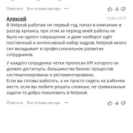
Ответить
Все отзывы автора
•••
thumb_up
thumb_down
-5
Алексей
16 Дек 2016
В Netpeak работаю не первый год, попал в компанию в
разгар кризиса, при этом за период моей работы не
было ни одного сокращения, и даже наоборот идёт
постоянный и интенсивный набор кадров, Netpeak много
сил вкладывает в профессиональное развитие
сотрудников.
У каждого сотрудника чётки прописан KPI которого он
должен достигнуть, большинство бизнес процессов
систематизированы и регламентированы.
Если вы готовы работать, а не просто сидеть на рабочем
месте, если вы любите решать сложные, не тривиальные
задачи то добро пожаловать в Netpeak.
Ответить
Все отзывы автора
•••
thumb_up
thumb_down
-6