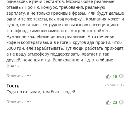
одинаковые речи сектантов. Можно более реальные
отзывы? Про HR, конкурс, требования, реальную
зарплату, а не только красивые фразы. Или будут дальше
одни и те же тексты, как под копирку… Компания может и
супер, но отзывы сотрудников вызывают ассоциации с
«стэпфордскими женами», кто смотрел тот поймёт.
Нужны не хвалебные речи,а реальные. А то печенье,
кофе и кооперативы, а в итоге 5 кругов ада пройти, чтоб
5000 грн. еле зарабатывать. Тут люди работать приходят,
а не вашу атмосферу поддерживать. Хватает и так
друзей, печенья и т.д. Великолепно и т.д. это общие
фразы.
Ответить
•••
thumb_up
thumb_down
18
Гость
28 Авг 2017
Судя по отзывам, там бьют людей.
Ответить
•••
thumb_up
thumb_down
23