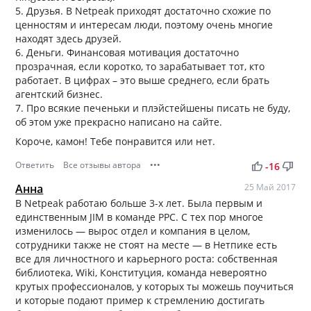
5. Друзья. В Netpeak приходят достаточно схожие по
ценностям и интересам люди, поэтому очень многие
находят здесь друзей.
6. Деньги. Финансовая мотивация достаточно
прозрачная, если коротко, то зарабатывает тот, кто
работает. В цифрах – это выше среднего, если брать
агентский бизнес.
7. Про всякие печеньки и плэйстейшены писать не буду,
об этом уже прекрасно написано на сайте.
Короче, камон! Тебе понравится или нет.
Ответить
Все отзывы автора
•••
thumb_up
thumb_down
-16
Анна
25 Май 2017
В Netpeak работаю больше 3-х лет. Была первым и
единственным JIM в команде PPC. С тех пор многое
изменилось — вырос отдел и компания в целом,
сотрудники также не стоят на месте — в Нетпике есть
все для личностного и карьерного роста: собственная
библиотека, Wiki, Конституция, команда невероятно
крутых профессионалов, у которых ты можешь поучиться
и которые подают пример к стремлению достигать