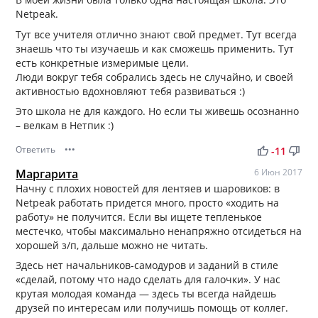
Netpeak.
Тут все учителя отлично знают свой предмет. Тут всегда
знаешь что ты изучаешь и как сможешь применить. Тут
есть конкретные измеримые цели.
Люди вокруг тебя собрались здесь не случайно, и своей
активностью вдохновляют тебя развиваться :)
Это школа не для каждого. Но если ты живешь осознанно
– велкам в Нетпик :)
Ответить
•••
thumb_up
thumb_down
-11
Маргарита
6 Июн 2017
Начну с плохих новостей для лентяев и шаровиков: в
Netpeak работать придется много, просто «ходить на
работу» не получится. Если вы ищете тепленькое
местечко, чтобы максимально ненапряжно отсидеться на
хорошей з/п, дальше можно не читать.
Здесь нет начальников-самодуров и заданий в стиле
«сделай, потому что надо сделать для галочки». У нас
крутая молодая команда — здесь ты всегда найдешь
друзей по интересам или получишь помощь от коллег.