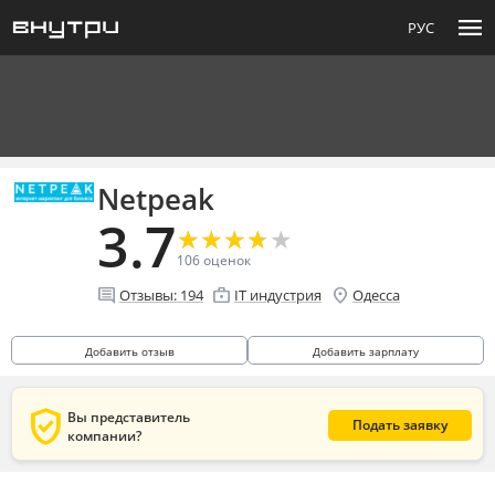
menu
РУС
Netpeak
3.7
★
★
★
★
★
★
★
★
★
★
106
оценок
comment
enterprise
location_on
Отзывы:
194
IT индустрия
Одесса
Добавить отзыв
Добавить зарплату
verified_user
Вы представитель
Подать заявку
компании?