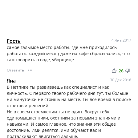
Гость
4 Янв 2017
самое галымое место работы, где мне приходилось
работать. каждый месяц даже на кофе сбрасывались, что
там говорить о воде, уборщице…
Ответить
•••
thumb_up
thumb_down
26
Яна
30 Дек 2016
В Нетпике ты развиваешь как специалист и как
личность. С первого твоего рабочего дня тут, ты больше
ни минуточки не стоишь на месте. Ты все время в поиске
ответов и решений.
Но в своем стремлении ты не один. Вокруг тебя
единомышленники, охотники за новыми знаниями и
навыками. И самое главное, что знания эти общее
достояние. Ими делятся, ими обучают вас и
подталкивают двигаться дальше.