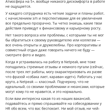
Атмосфера на 5+, вообще никакого дискомфорта в работе
не ощущается.
У каждого сотрудника есть четкие задачи и планы работ,
с начислением з/п и перспективами для ее увеличения
все предельно прозрачно. Ты четко знаешь, какие твои
действия приведут к финансовому и карьерному росту.
Нет такого вопроса или проблемы, с которыми ты не мог
бы обратиться к своему руководителю или коллегам —
все очень открыты и дружелюбны. Про корпоративы и
совместный отдых даже говорить ничего не буду —
смотрите фото и видео.
Когда я устраивалась на работу в Netpeak, мне тоже
попадались стремные отзывы и немного пугали (сейчас,
после трех лет работы, могу охарактеризовать их разве
что фразой «собака лает, караван идет»). Работать у нас
круто, а Netpeak — классный. Подчеркну, что не
идеальный, со своими проблемами и нюансами, которые
могут кому-то не нравится, и это нормально.
Если вам интересна какая-то из наших вакансий,
подавайтесь и прямо спрашивайте на собеседовании у
HR обо всем, что вас беспокоит. Ни мой отзыв, ни чей-