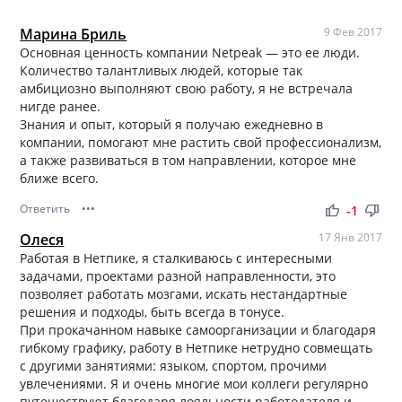
Марина Бриль
9 Фев 2017
Основная ценность компании Netpeak — это ее люди.
Количество талантливых людей, которые так
амбициозно выполняют свою работу, я не встречала
нигде ранее.
Знания и опыт, который я получаю ежедневно в
компании, помогают мне растить свой профессионализм,
а также развиваться в том направлении, которое мне
ближе всего.
Ответить
•••
thumb_up
thumb_down
-1
Олеся
17 Янв 2017
Работая в Нетпике, я сталкиваюсь с интересными
задачами, проектами разной направленности, это
позволяет работать мозгами, искать нестандартные
решения и подходы, быть всегда в тонусе.
При прокачанном навыке самоорганизации и благодаря
гибкому графику, работу в Нетпике нетрудно совмещать
с другими занятиями: языком, спортом, прочими
увлечениями. Я и очень многие мои коллеги регулярно
путешествуют благодаря лояльности работодателя и