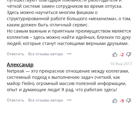
чёткой системе замен сотрудников во время отпуска.
Здесь можно научиться многим фишкам о
структурированной работе большого «механизма», о том,
каким должен быть отличный сервис.
Но самым важным и приятным преимуществом является
коллектив – здесь можно найти идейных, близких по духу
людей, которые станут настоящими верными друзьями.
Ответить
Все отзывы автора
•••
thumb_up
thumb_down
-2
Александр
10 Янв 2017
Netpeak — это прекрасное отношение между коллегами,
системный подход к выполнению задач (четкий, как
майор Пейн), огромный массив полезной информации,
опыт и думающие люди! Я рад, что работаю здесь!
Ответить
Все отзывы автора
•••
thumb_up
thumb_down
-9