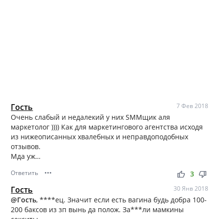
Гость
7 Фев 2018
Очень слабый и недалекий у них SMMщик аля
маркетолог )))) Как для маркетингового агентства исходя
из нижеописанных хвалебных и неправдоподобных
отзывов.
Мда уж…
Ответить
•••
thumb_up
thumb_down
3
Гость
30 Янв 2018
@Гость
, ****ец. Значит если есть вагина будь добра 100-
200 баксов из зп вынь да полож. За***ли мамкины