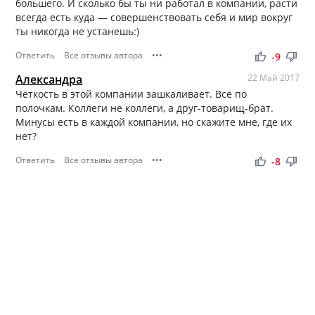
большего. И сколько бы ты ни работал в компании, расти
всегда есть куда — совершенствовать себя и мир вокруг
ты никогда не устанешь:)
Ответить
Все отзывы автора
•••
thumb_up
thumb_down
-9
Александра
22 Май 2017
Чёткость в этой компании зашкаливает. Всё по
полочкам. Коллеги не коллеги, а друг-товарищ-брат.
Минусы есть в каждой компании, но скажите мне, где их
нет?
Ответить
Все отзывы автора
•••
thumb_up
thumb_down
-8