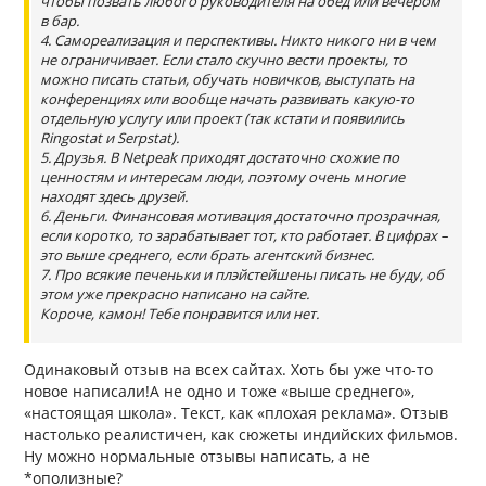
чтобы позвать любого руководителя на обед или вечером
в бар.
4. Самореализация и перспективы. Никто никого ни в чем
не ограничивает. Если стало скучно вести проекты, то
можно писать статьи, обучать новичков, выступать на
конференциях или вообще начать развивать какую-то
отдельную услугу или проект (так кстати и появились
Ringostat и Serpstat).
5. Друзья. В Netpeak приходят достаточно схожие по
ценностям и интересам люди, поэтому очень многие
находят здесь друзей.
6. Деньги. Финансовая мотивация достаточно прозрачная,
если коротко, то зарабатывает тот, кто работает. В цифрах –
это выше среднего, если брать агентский бизнес.
7. Про всякие печеньки и плэйстейшены писать не буду, об
этом уже прекрасно написано на сайте.
Короче, камон! Тебе понравится или нет.
Одинаковый отзыв на всех сайтах. Хоть бы уже что-то
новое написали!А не одно и тоже «выше среднего»,
«настоящая школа». Текст, как «плохая реклама». Отзыв
настолько реалистичен, как сюжеты индийских фильмов.
Ну можно нормальные отзывы написать, а не
*ополизные?