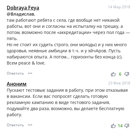
Dobraya Feya
14 Мар 2018
@Владислав
,
там работают ребята с села, где вообще нет никакой
работы, вот они и согласны на испыталку на трешку, а
потом, возможно после «аккредитации» через пол года —
пять.
Но не стоит их судить строго, они молоды) и у них много
здоровья, неявные амбиции в т.ч. и у эйчАров. Пусть
набираются опыта. А потом… горизонты без конца (с).
Всем peace & love.
Ответить
•••
thumb_up
thumb_down
6
Аноним
23 Фев 2018
Пускают тестовые задания в работу, при этом отказывая
в вакансии. Если вас попросят сделать готовую
рекламную кампанию в виде тестового задания,
подумайте два раза, возможно, вы делаете бесплатную
работу.
Ответить
•••
thumb_up
thumb_down
14