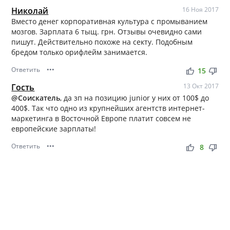
Николай
16 Ноя 2017
Вместо денег корпоративная культура с промыванием
мозгов. Зарплата 6 тыщ. грн. Отзывы очевидно сами
пишут. Действительно похоже на секту. Подобным
бредом только орифлейм занимается.
Ответить
•••
thumb_up
thumb_down
15
Гость
13 Окт 2017
@Соискатель
, да зп на позицию junior у них от 100$ до
400$. Так что одно из крупнейших агентств интернет-
маркетинга в Восточной Европе платит совсем не
европейские зарплаты!
Ответить
•••
thumb_up
thumb_down
8