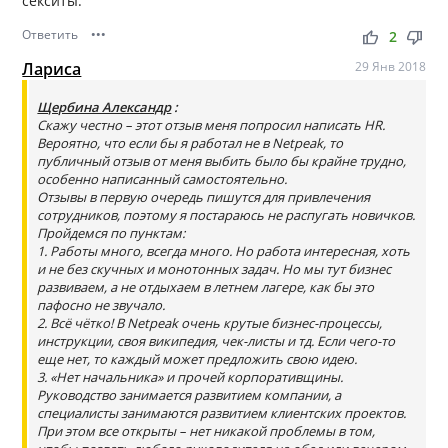
секситы.
Ответить
•••
thumb_up
thumb_down
2
Лариса
29 Янв 2018
Щербина Александр
:
Скажу честно – этот отзыв меня попросил написать HR.
Вероятно, что если бы я работал не в Netpeak, то
публичный отзыв от меня выбить было бы крайне трудно,
особенно написанный самостоятельно.
Отзывы в первую очередь пишутся для привлечения
сотрудников, поэтому я постараюсь не распугать новичков.
Пройдемся по пунктам:
1. Работы много, всегда много. Но работа интересная, хоть
и не без скучных и монотонных задач. Но мы тут бизнес
развиваем, а не отдыхаем в летнем лагере, как бы это
пафосно не звучало.
2. Всё чётко! В Netpeak очень крутые бизнес-процессы,
инструкции, своя википедия, чек-листы и тд. Если чего-то
еще нет, то каждый может предложить свою идею.
3. «Нет начальника» и прочей корпоративщины.
Руководство занимается развитием компании, а
специалисты занимаются развитием клиентских проектов.
При этом все открыты – нет никакой проблемы в том,