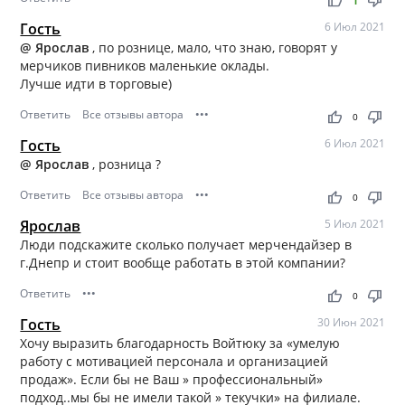
thumb_up
thumb_down
Гость
6 Июл 2021
@ Ярослав
, по рознице, мало, что знаю, говорят у
мерчиков пивников маленькие оклады.
Лучше идти в торговые)
Ответить
Все отзывы автора
•••
thumb_up
thumb_down
0
Гость
6 Июл 2021
@ Ярослав
, розница ?
Ответить
Все отзывы автора
•••
thumb_up
thumb_down
0
Ярослав
5 Июл 2021
Люди подскажите сколько получает мерчендайзер в
г.Днепр и стоит вообще работать в этой компании?
Ответить
•••
thumb_up
thumb_down
0
Гость
30 Июн 2021
Хочу выразить благодарность Войтюку за «умелую
работу с мотивацией персонала и организацией
продаж». Если бы не Ваш » профессиональный»
подход..мы бы не имели такой » текучки» на филиале.