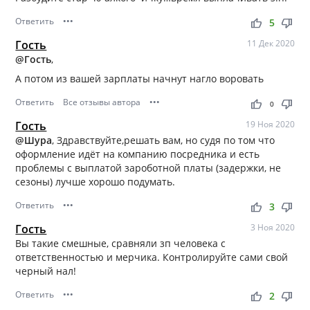
Ответить
•••
thumb_up
thumb_down
5
Гость
11 Дек 2020
@Гость
,
А потом из вашей зарплаты начнут нагло воровать
Ответить
Все отзывы автора
•••
thumb_up
thumb_down
0
Гость
19 Ноя 2020
@Шура
, Здравствуйте,решать вам, но судя по том что
оформление идёт на компанию посредника и есть
проблемы с выплатой зароботной платы (задержки, не
сезоны) лучше хорошо подумать.
Ответить
•••
thumb_up
thumb_down
3
Гость
3 Ноя 2020
Вы такие смешные, сравняли зп человека с
ответственностью и мерчика. Контролируйте сами свой
черный нал!
Ответить
•••
thumb_up
thumb_down
2