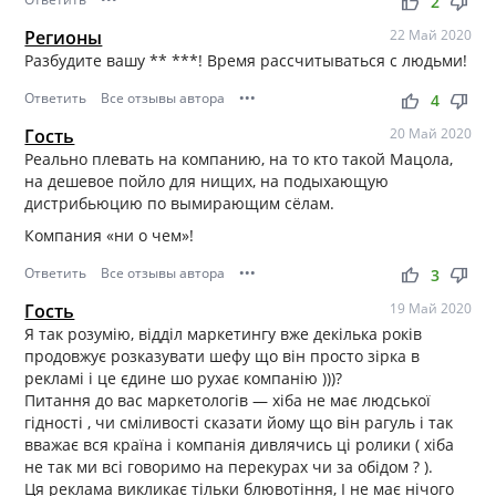
thumb_up
thumb_down
2
Регионы
22 Май 2020
Разбудите вашу ** ***! Время рассчитываться с людьми!
Ответить
Все отзывы автора
•••
thumb_up
thumb_down
4
Гость
20 Май 2020
Реально плевать на компанию, на то кто такой Мацола,
на дешевое пойло для нищих, на подыхающую
дистрибьюцию по вымирающим сёлам.
Компания «ни о чем»!
Ответить
Все отзывы автора
•••
thumb_up
thumb_down
3
Гость
19 Май 2020
Я так розумію, відділ маркетингу вже декілька років
продовжує розказувати шефу що він просто зірка в
рекламі і це єдине шо рухає компанію )))?
Питання до вас маркетологів — хіба не має людської
гідності , чи сміливості сказати йому що він рагуль і так
вважає вся країна і компанія дивлячись ці ролики ( хіба
не так ми всі говоримо на перекурах чи за обідом ? ).
Ця реклама викликає тільки блювотіння, І не має нічого