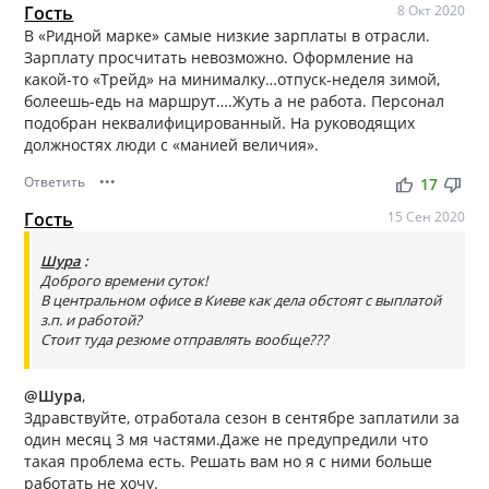
Гость
8 Окт 2020
В «Ридной марке» самые низкие зарплаты в отрасли.
Зарплату просчитать невозможно. Оформление на
какой-то «Трейд» на минималку…отпуск-неделя зимой,
болеешь-едь на маршрут….Жуть а не работа. Персонал
подобран неквалифицированный. На руководящих
должностях люди с «манией величия».
Ответить
•••
thumb_up
thumb_down
17
Гость
15 Сен 2020
Шура
:
Доброго времени суток!
В центральном офисе в Киеве как дела обстоят с выплатой
з.п. и работой?
Стоит туда резюме отправлять вообще???
@Шура
,
Здравствуйте, отработала сезон в сентябре заплатили за
один месяц 3 мя частями.Даже не предупредили что
такая проблема есть. Решать вам но я с ними больше
работать не хочу.