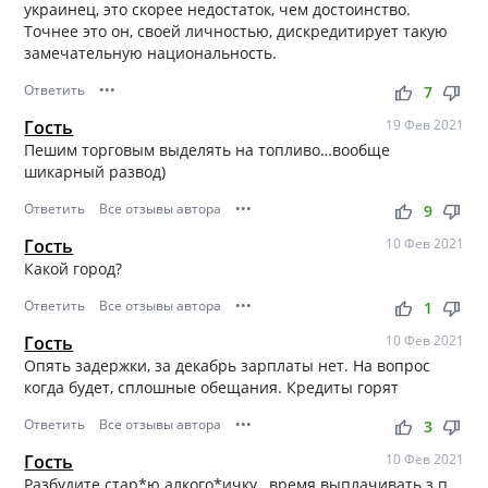
украинец, это скорее недостаток, чем достоинство.
Точнее это он, своей личностью, дискредитирует такую
замечательную национальность.
Ответить
•••
thumb_up
thumb_down
7
Гость
19 Фев 2021
Пешим торговым выделять на топливо…вообще
шикарный развод)
Ответить
Все отзывы автора
•••
thumb_up
thumb_down
9
Гость
10 Фев 2021
Какой город?
Ответить
Все отзывы автора
•••
thumb_up
thumb_down
1
Гость
10 Фев 2021
Опять задержки, за декабрь зарплаты нет. На вопрос
когда будет, сплошные обещания. Кредиты горят
Ответить
Все отзывы автора
•••
thumb_up
thumb_down
3
Гость
10 Фев 2021
Разбудите стар*ю алкого*ичку…время выплачивать з.п.