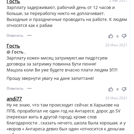
Гость
2 Авг 2021
Зарплату задерживают, рабочий день от 12 часов и
больше, за переработку никто не доплачивает.
Выходные и праздничные проводить на работе. К людям
относятся как к рабам
Ответить
•••
thumb_up
thumb_down
0
Гость
29 Июл 2021
@ Гость
,
Зарплату кожен мисяц затримуют,ми пидртсуем
договора за затримку повинна бути пення!
Мацола коли Ви уже будете вчасно плати людям ЗП?!
Прошу звернути увагу на дане запиттаня!
Ответить
•••
thumb_up
thumb_down
0
andi77
26 Июл 2021
Ну не знаю, что там происходит сейчас в Харькове на
ППБ, проработал не один год на Антаресе, дорос до SV
(переехал жить в другой город), кроме слов
благодарности , сказать нечего, школа была хорошая, и у
«воров » Антареса девиз был один «относится к деньгам