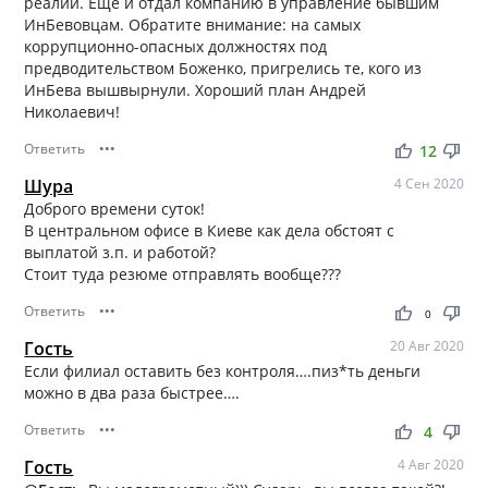
реалий. Еще и отдал компанию в управление бывшим
ИнБевовцам. Обратите внимание: на самых
коррупционно-опасных должностях под
предводительством Боженко, пригрелись те, кого из
ИнБева вышвырнули. Хороший план Андрей
Николаевич!
Ответить
•••
thumb_up
thumb_down
12
Шура
4 Сен 2020
Доброго времени суток!
В центральном офисе в Киеве как дела обстоят с
выплатой з.п. и работой?
Стоит туда резюме отправлять вообще???
Ответить
•••
thumb_up
thumb_down
0
Гость
20 Авг 2020
Если филиал оставить без контроля….пиз*ть деньги
можно в два раза быстрее….
Ответить
•••
thumb_up
thumb_down
4
Гость
4 Авг 2020