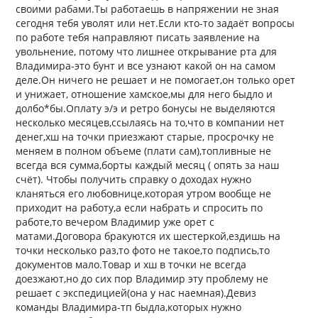
своими рабами.Ты работаешь в напряжении не зная
сегодня тебя уволят или нет.Если кто-то задаёт вопросы
по работе тебя направляют писать заявление на
увольнение, потому что лишнее открывание рта для
Владимира-это бунт и все узнают какой он на самом
деле.Он ничего не решает и не помогает,он только орет
и унижает, отношение хамское,мы для него быдло и
долбо*бы.Оплату э/э и ретро бонусы не выделяются
несколько месяцев,ссылаясь на то,что в компании нет
денег,хш на точки приезжают старые, просрочку не
меняем в полном объеме (плати сам),топливные не
всегда вся сумма,борты каждый месяц ( опять за наш
счёт). Чтобы получить справку о доходах нужно
кланяться его любовнице,которая утром вообще не
приходит на работу,а если набрать и спросить по
работе,то вечером Владимир уже орет с
матами.Договора бракуются их шестеркой,ездишь на
точки несколько раз,то фото не такое,то подпись,то
документов мало.Товар и хш в точки не всегда
доезжают,но до сих пор Владимир эту проблему не
решает с экспедицией(она у нас наемная).Девиз
команды Владимира-тп быдла,которых нужно