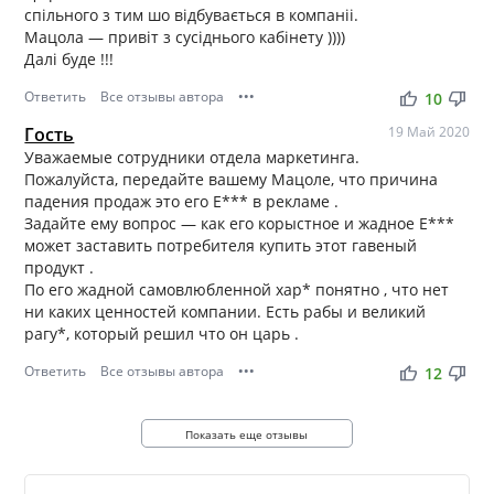
спільного з тим шо відбувається в компаніі.
Мацола — привіт з сусіднього кабінету ))))
Далі буде !!!
Ответить
Все отзывы автора
•••
thumb_up
thumb_down
10
Гость
19 Май 2020
Уважаемые сотрудники отдела маркетинга.
Пожалуйста, передайте вашему Мацоле, что причина
падения продаж это его Е*** в рекламе .
Задайте ему вопрос — как его корыстное и жадное Е***
может заставить потребителя купить этот гавеный
продукт .
По его жадной самовлюбленной хар* понятно , что нет
ни каких ценностей компании. Есть рабы и великий
рагу*, который решил что он царь .
Ответить
Все отзывы автора
•••
thumb_up
thumb_down
12
Показать еще отзывы