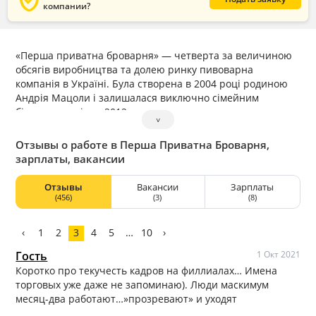
verified_user
компании?
«Перша приватна броварня» — четверта за величиною
обсягів виробництва та долею ринку пивоварна
компанія в Україні. Була створена в 2004 році родиною
Андрія Мацоли і залишалася виключно сімейним
бізнесом до січня 2012 року.
˅
Сьогодні «Перша приватна броварня» здійснює
управління 2-ма пивзаводами – у Львові та в Радомишлі
Отзывы о работе в Перша Приватна Броварня,
сумарною потужністю 2,3 млн гл пива в рік. Найбільшим
зарплаты, вакансии
акціонером компанії є український бізнесмен Андрій
Мацола, другий за величиною пакет належить ЄБРР.
Отзывы
Вакансии
Зарплаты
(456)
(3)
(8)
‹
1
2
3
4
5
…
10
›
Гость
1 Окт 2021
Коротко про текучесть кадров на филлиалах… Имена
торговых уже даже не запоминаю). Люди маскимум
месяц-два работают…»прозревают» и уходят