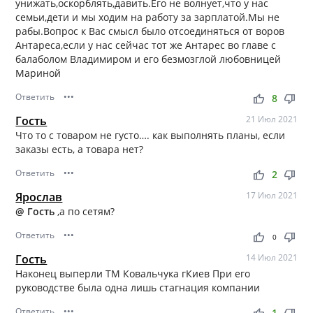
унижать,оскорблять,давить.Его не волнует,что у нас
семьи,дети и мы ходим на работу за зарплатой.Мы не
рабы.Вопрос к Вас смысл было отсоединяться от воров
Антареса,если у нас сейчас тот же Антарес во главе с
балаболом Владимиром и его безмозглой любовницей
Мариной
Ответить
•••
thumb_up
thumb_down
8
Гость
21 Июл 2021
Что то с товаром не густо…. как выполнять планы, если
заказы есть, а товара нет?
Ответить
•••
thumb_up
thumb_down
2
Ярослав
17 Июл 2021
@ Гость
,а по сетям?
Ответить
•••
thumb_up
thumb_down
0
Гость
14 Июл 2021
Наконец выперли ТМ Ковальчука гКиев При его
руководстве была одна лишь стагнация компании
Ответить
•••
1