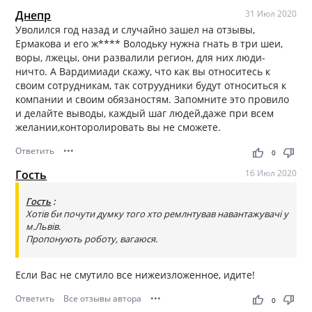
Днепр
31 Июл 2020
Уволился год назад и случайно зашел на отзывы,
Ермакова и его ж**** Володьку нужна гнать в три шеи,
воры, лжецы, они развалили регион, для них люди-
ничто. А Вардимиади скажу, что как вы относитесь к
своим сотрудникам, так сотруудники будут относиться к
компании и своим обязаностям. Запомните это провило
и делайте выводы, каждый шаг людей,даже при всем
желании,конторолировать вы не сможете.
Ответить
•••
thumb_up
thumb_down
0
Гость
16 Июл 2020
Гость
:
Хотів би почути думку того хто ремлнтував навантажувачі у
м.Львів.
Пропонують роботу, вагаюся.
Если Вас не смутило все нижеизложенное, идите!
Ответить
Все отзывы автора
•••
thumb_up
thumb_down
0