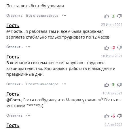
Пы.сы. хоть бы тебя уволили
Ответить
Все отзывы автора
•••
thumb_up
thumb_down
3
Гость
25 Июн 2021
@ Гость
, я работала там и всем была довольная
зарплата стабильно только трудновато по 12 часов
Ответить
•••
thumb_up
thumb_down
-2
Гость
18 Июн 2021
В компании систематически нарушают трудовое
законодательство. Заставляют работать в выходные и
праздничные дни.
Ответить
Все отзывы автора
•••
thumb_up
thumb_down
3
Гость
10 Апр 2021
@Гость
, Гостя возбудило, что Мацола украинец? Гость из
московии *****? :)
Ответить
•••
thumb_up
thumb_down
-6
Гость
6 Апр 2021