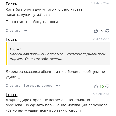
Гость
14 Июл 2020
Хотів би почути думку того хто ремлнтував
навантажувачі у м.Львів.
Пропонують роботу, вагаюся.
Ответить
•••
thumb_up
thumb_down
0
Гость
7 Июл 2020
Гость
:
Пообещали повышение зп в мае….искренне поржали всем
отделом. Оставите себе нищета…
Директор оказался обычным пи….болом….вообщем, не
удивил))
Ответить
Все отзывы автора
•••
thumb_up
thumb_down
15
Гость
16 Июн 2020
Жаднее директора я не встречал. Невозможно
обоснованно сделать повышение мотивации персонала.
«За копейку удавиться» про таких говорят.