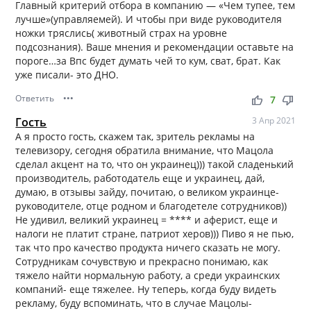
Главный критерий отбора в компанию — «Чем тупее, тем
лучше»(управляемей). И чтобы при виде руководителя
ножки тряслись( животный страх на уровне
подсознания). Ваше мнения и рекомендации оставьте на
пороге…за Впс будет думать чей то кум, сват, брат. Как
уже писали- это ДНО.
Ответить
•••
thumb_up
thumb_down
7
Гость
3 Апр 2021
А я просто гость, скажем так, зритель рекламы на
телевизору, сегодня обратила внимание, что Мацола
сделал акцент на то, что он украинец))) такой сладенький
производитель, работодатель еще и украинец, дай,
думаю, в отзывы зайду, почитаю, о великом украинце-
руководителе, отце родном и благодетеле сотрудников))
Не удивил, великий украинец = **** и аферист, еще и
налоги не платит стране, патриот херов))) Пиво я не пью,
так что про качество продукта ничего сказать не могу.
Сотрудникам сочувствую и прекрасно понимаю, как
тяжело найти нормальную работу, а среди украинских
компаний- еще тяжелее. Ну теперь, когда буду видеть
рекламу, буду вспоминать, что в случае Мацолы-