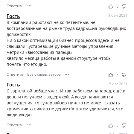
Ответить
•••
thumb_up
thumb_down
0
Гость
8 Сен 2021
В компании работают не ко петентные, не
востребованные на рынке труда кадры…на руководящих
должностях.
Ни о какой оптимизации бизнес-процессов здесь и не
слышали…устаревшие ручные методы управления…
метрики «высосаны из пальца».
Хватило месяца работы в данной структуре чтобы
понять что это дно.
Ответить
Все отзывы автора
•••
thumb_up
thumb_down
0
Гость
5 Авг 2021
С зарплатой вобще ужас. И так работаем наперед, ещё и
деньги получаем с задержкой. А когда начинаются
возмущения, то супервайзер ничего не может сказать
кроме-никто никого не держит!А потом удивляются, что
люди уходят
Ответить
•••
thumb_up
thumb_down
0