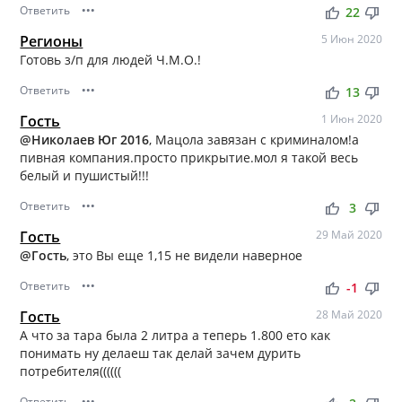
Ответить
•••
thumb_up
thumb_down
22
Регионы
5 Июн 2020
Готовь з/п для людей Ч.М.О.!
Ответить
•••
thumb_up
thumb_down
13
Гость
1 Июн 2020
@Николаев Юг 2016
, Мацола завязан с криминалом!а
пивная компания.просто прикрытие.мол я такой весь
белый и пушистый!!!
Ответить
•••
thumb_up
thumb_down
3
Гость
29 Май 2020
@Гость
, это Вы еще 1,15 не видели наверное
Ответить
•••
thumb_up
thumb_down
-1
Гость
28 Май 2020
А что за тара была 2 литра а теперь 1.800 ето как
понимать ну делаеш так делай зачем дурить
потребителя((((((
Ответить
•••