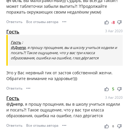
@Гость
, Вы малограмотный))) Сударь, вы всегда такой?!
может таблеточки забыли выпить?! ?Продолжайте
поражать окружающих своим недалёким умом)
Ответить
Все отзывы автора
•••
thumb_up
thumb_down
-8
Гость
3 Авг 2020
Гость
:
@Днепр
, я прошу прощения, вы в школу учиться ходили и
посать?! Такое ощущение, что у вас три класса
образования, ошибка на ошибке, глаз дёргается
Это у Вас нервный тик от застоя собственной желчи.
Обратите внимание на здоровье!)))
Ответить
•••
thumb_up
thumb_down
5
Гость
3 Авг 2020
@Днепр
, я прошу прощения, вы в школу учиться ходили
и посать?! Такое ощущение, что у вас три класса
образования, ошибка на ошибке, глаз дёргается
Ответить
Все отзывы автора
•••
thumb_up
thumb_down
0