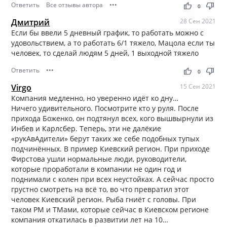
Ответить
Все отзывы автора
•••
thumb_up
thumb_down
0
Дмитрий
28 Сен 2021
Если бы ввели 5 дневный график, то работать можно с
удовольствием, а то работать 6/1 тяжело, Мацола если ты
человек, то сделай людям 5 дней, 1 выходной тяжело
Ответить
•••
thumb_up
thumb_down
0
Virgo
15 Сен 2021
Компания медленно, но уверенно идёт ко дну…
Ничего удивительного. Посмотрите кто у руля. После
прихода Боженко, он подтянул всех, кого вышвырнули из
Инбев и Карлсбер. Теперь, эти не далёкие
«рукАвАдители» берут таких же себе подобных тупых
подчинённых. В пример Киевский регион. При приходе
Фирстова ушли нормальные люди, руководители,
которые проработали в компании не один год и
поднимали с колен при всех неустойках. А сейчас просто
грустно смотреть на всё то, во что превратил этот
человек Киевский регион. Рыба гниёт с головы. При
таком РМ и ТМами, которые сейчас в Киевском регионе
компания откатилась в развитии лет на 10…