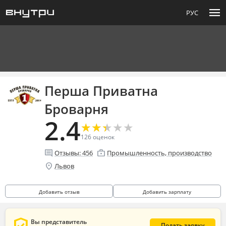
menu
РУС
Перша Приватна
Броварня
2.4
★
★
★
★
★
★
★
★
★
★
126
оценок
comment
enterprise
Отзывы:
456
Промышленность, производство
location_on
Львов
Добавить отзыв
Добавить зарплату
Вы представитель
Подать заявку