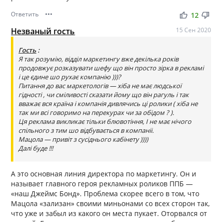
Ответить
•••
thumb_up
thumb_down
12
Незваный гость
15 Сен 2020
Гость
:
Я так розумію, відділ маркетингу вже декілька років
продовжує розказувати шефу що він просто зірка в рекламі
і це єдине шо рухає компанію )))?
Питання до вас маркетологів — хіба не має людської
гідності , чи сміливості сказати йому що він рагуль і так
вважає вся країна і компанія дивлячись ці ролики ( хіба не
так ми всі говоримо на перекурах чи за обідом ? ).
Ця реклама викликає тільки блювотіння, І не має нічого
спільного з тим шо відбувається в компаніі.
Мацола — привіт з сусіднього кабінету ))))
Далі буде !!!
А это основная линия директора по маркетингу. Он и
называет главного героя рекламных роликов ППБ —
«наш Джеймс Бонд». Проблема скорее всего в том, что
Мацола «зализан» своими миньонами со всех сторон так,
что уже и забыл из какого он места пукает. Оторвался от