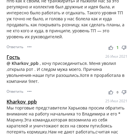
ппб как к своим, не транжирить» и пыжили нас за это
регулярно и коллектив был дружные и идея была, и
интересно было работать и отдыхать. Такого уровня ТП
уж точно не было, и голова у нас болела как и куда
продавать, как покрывать розницу, как сделать планы, а
не кто кого и куда, в принципе, уровень ТП — это
уровень их руководителей.
Ответить
•••
thumb_up
thumb_down
1
Гость
26 Июл 2021
@ Kharkov_ppb
, хочу присоединиться. Меня уволил
,открыла рот . И следом мужа моего. Причина
увольнения-наши пути разошлись.Хотя я проработала в
компании 9лет.
Ответить
•••
thumb_up
thumb_down
0
Kharkov_ppb
25 Июл 2021
Мы торговые представители Харькова просим обратить
внимание на работу начальника то Владимира и его *
Марину.Эта команда,которая возомнила из себя
карателей и уничтожают всех на своем пути,боясь
потерять кормушку.Нам не дают работать,считая нас