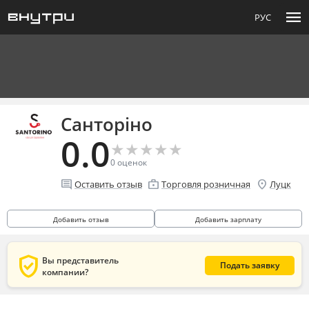
menu
РУС
Санторіно
0.0
★
★
★
★
★
★
★
★
★
★
0
оценок
comment
enterprise
location_on
Оставить отзыв
Торговля розничная
Луцк
Добавить отзыв
Добавить зарплату
verified_user
Вы представитель
Подать заявку
компании?