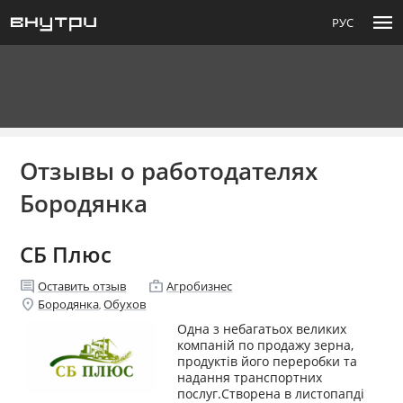
menu
РУС
Отзывы о работодателях
Бородянка
СБ Плюс
comment
enterprise
Оставить отзыв
Агробизнес
location_on
Бородянка
Обухов
,
Одна з небагатьох великих
компаній по продажу зерна,
продуктів його переробки та
надання транспортних
послуг.Створена в листопапді