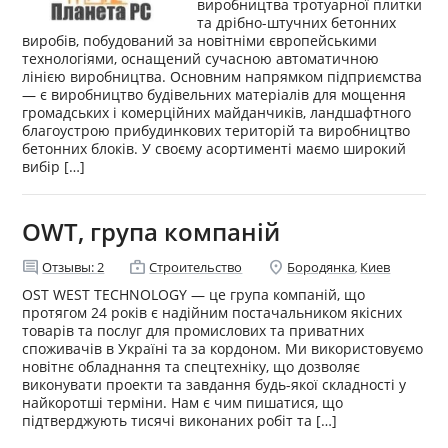
виробництва тротуарної плитки
та дрібно-штучних бетонних
виробів, побудований за новітніми європейськими
технологіями, оснащений сучасною автоматичною
лінією виробництва. Основним напрямком підприємства
— є виробництво будівельних матеріалів для мощення
громадських і комерційних майданчиків, ландшафтного
благоустрою прибудинкових територій та виробництво
бетонних блоків. У своєму асортименті маємо широкий
вибір […]
OWT, група компаній
comment
enterprise
location_on
Отзывы:
2
Строительство
Бородянка
Киев
,
OST WEST TECHNOLOGY — це група компаній, що
протягом 24 років є надійним постачальником якісних
товарів та послуг для промислових та приватних
споживачів в Україні та за кордоном. Ми використовуємо
новітнє обладнання та спецтехніку, що дозволяє
виконувати проекти та завдання будь-якої складності у
найкоротші терміни. Нам є чим пишатися, що
підтверджують тисячі виконаних робіт та […]