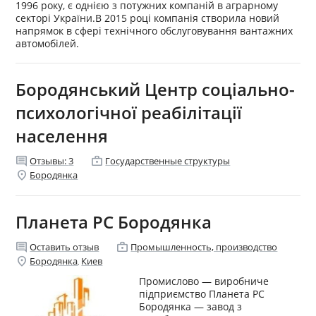
1996 року, є однією з потужних компаній в аграрному
секторі України.В 2015 році компанія створила новий
напрямок в сфері технічного обслуговування вантажних
автомобілей.
Бородянський Центр соціально-
психологічної реабілітації
населення
comment
enterprise
Отзывы:
3
Государственные структуры
location_on
Бородянка
Планета РС Бородянка
comment
enterprise
Оставить отзыв
Промышленность, производство
location_on
Бородянка
Киев
,
Промислово — виробниче
підприємство Планета РС
Бородянка — завод з