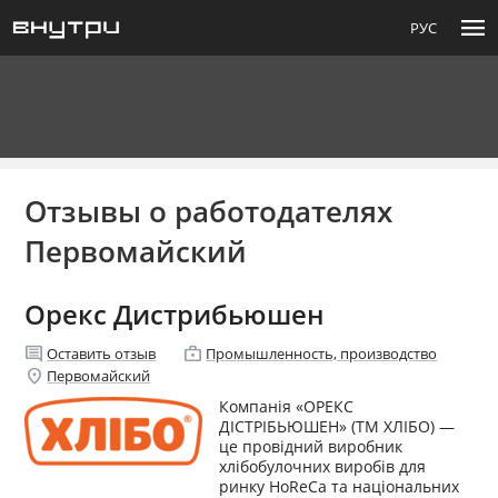
menu
РУС
Отзывы о работодателях
Первомайский
Орекс Дистрибьюшен
comment
enterprise
Оставить отзыв
Промышленность, производство
location_on
Первомайский
Компанія «ОРЕКС
ДІСТРІБЬЮШЕН» (ТМ ХЛІБО) —
це провідний виробник
хлібобулочних виробів для
ринку HoReCa та національних