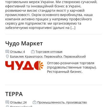
торговельних мереж України. Ми створюємо сучасний,
ефективний та інноваційний бізнес в Україні,
розвиваючи високі стандарти якості у харчовій
промисловості. Окрім основного виробництва, наша
компанія активно працює у напрямку професійного
сервісу для підприємств: ми організовуємо та
забезпечуємо корпоративні їдальні на […]
Чудо Маркет
comment
enterprise
Отзывы:
4
Торговля оптовая
location_on
Балаклея
Краматорск
Первомайск
Первомайский
,
,
,
Оптово-розничная торговля
(продовольственные товары).
Ресторанный бизнес.
ТЕРРА
comment
enterprise
Отзывы:
24
Промышленность, производство