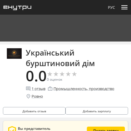
menu
РУС
Український
бурштиновий дім
0.0
★
★
★
★
★
★
★
★
★
★
0
оценок
comment
enterprise
1
отзыв
Промышленность, производство
location_on
Ровно
Добавить отзыв
Добавить зарплату
Вы представитель
Подать заявку