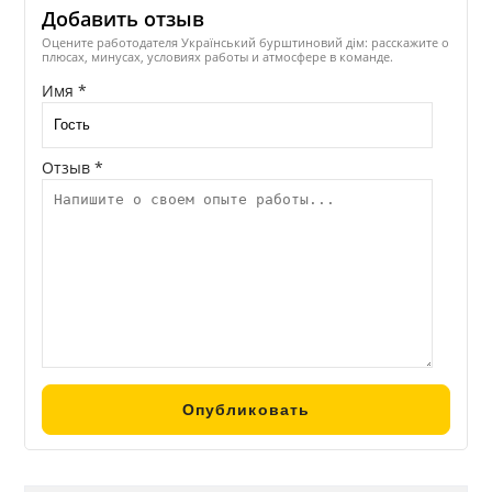
Мы предлагаем: янтарь сырец, обработанный
Добавить отзыв
полированный янтарь, заготовки под шарики, янтарная
Оцените работодателя Український бурштиновий дім: расскажите о
пудра, мыло с янтарной пудрой, брелоки, кулоны,
плюсах, минусах, условиях работы и атмосфере в команде.
деревянные изделия инкрустированные янтарем, четки,
Имя *
бусы и браслеты.
Отзыв *