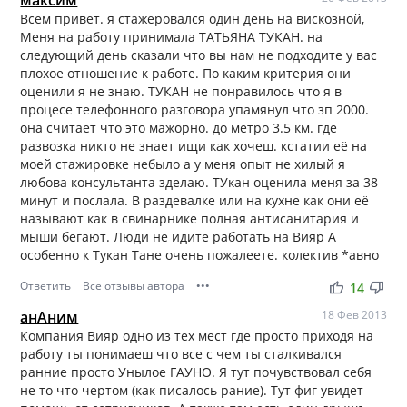
Всем привет. я стажеровался один день на вискозной,
Меня на работу принимала ТАТЬЯНА ТУКАН. на
следующий день сказали что вы нам не подходите у вас
плохое отношение к работе. По каким критерия они
оценили я не знаю. ТУКАН не понравилось что я в
процесе телефонного разговора упамянул что зп 2000.
она считает что это мажорно. до метро 3.5 км. где
развозка никто не знает ищи как хочеш. кстатии её на
моей стажировке небыло а у меня опыт не хилый я
любова консультанта зделаю. ТУкан оценила меня за 38
минут и послала. В раздевалке или на кухне как они её
называют как в свинарнике полная антисанитария и
мыши бегают. Люди не идите работать на Вияр А
особенно к Тукан Тане очень пожалеете. колектив *авно
Ответить
Все отзывы автора
•••
thumb_up
thumb_down
14
анАним
18 Фев 2013
Компания Вияр одно из тех мест где просто приходя на
работу ты понимаеш что все с чем ты сталкивался
ранние просто Унылое ГАУНО. Я тут почувствовал себя
не то что чертом (как писалось рание). Тут фиг увидет