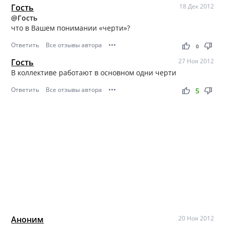
Гость
18 Дек 2012
@Гость
что в Вашем понимании «черти»?
Ответить
Все отзывы автора
•••
thumb_up
thumb_down
0
Гость
27 Ноя 2012
В коллективе работают в основном одни черти
Ответить
Все отзывы автора
•••
thumb_up
thumb_down
5
Аноним
20 Ноя 2012