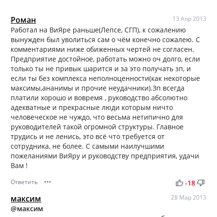
Роман
13 Апр 2013
Работал на ВиЯре раньше(Лепсе, СГП), к сожалению
вынужден был уволиться сам о чём конечно сожалею. С
комментариями ниже обиженных чертей не согласен.
Предприятие достойное, работать можно оч долго, если
только ты не привык шарится и за это получать зп, и
если ты без комплекса неполноценности(как некоторые
максимы,ананимы и прочие неудачники).Зп всегда
платили хорошо и вовремя , руководство абсолютно
адекватные и прекрасные люди которым ничто
человеческое не чуждо, что весьма нетипично для
руководителей такой огромной структуры. Главное
трудись и не ленись, это всё что требуется от
сотрудника, не более. С самыми наилучшими
пожеланиями ВиЯру и руководству предприятия, удачи
Вам !
Ответить
•••
thumb_up
thumb_down
-18
максим
28 Мар 2013
@максим