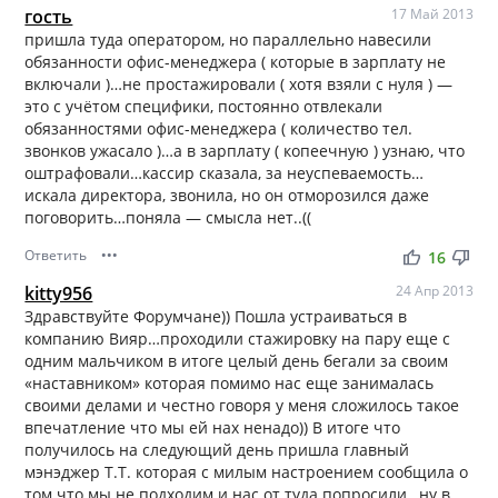
гость
17 Май 2013
пришла туда оператором, но параллельно навесили
обязанности офис-менеджера ( которые в зарплату не
включали )…не простажировали ( хотя взяли с нуля ) —
это с учётом специфики, постоянно отвлекали
обязанностями офис-менеджера ( количество тел.
звонков ужасало )…а в зарплату ( копеечную ) узнаю, что
оштрафовали…кассир сказала, за неуспеваемость…
искала директора, звонила, но он отморозился даже
поговорить…поняла — смысла нет..((
Ответить
•••
thumb_up
thumb_down
16
kitty956
24 Апр 2013
Здравствуйте Форумчане)) Пошла устраиваться в
компанию Вияр…проходили стажировку на пару еще с
одним мальчиком в итоге целый день бегали за своим
«наставником» которая помимо нас еще занималась
своими делами и честно говоря у меня сложилось такое
впечатление что мы ей нах ненадо)) В итоге что
получилось на следующий день пришла главный
мэнэджер Т.Т. которая с милым настроением сообщила о
том что мы не подходим и нас от туда попросили…ну в