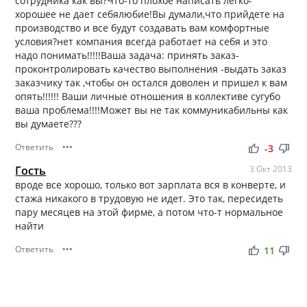
сотрудника как вы?Что-то плохое написать легко-
хорошее не дает себялюбие!Вы думали,что прийдете на
производство и все будут создавать вам комфортные
условия?нет компания всегда работает на себя и это
надо понимать!!!!!Ваша задача: принять заказ-
проконтролировать качество выполнения -выдать заказ
заказчику так ,чтобы он остался доволен и пришел к вам
опять!!!!!! Ваши личные отношения в коллективе сугубо
ваша проблема!!!!Может вы не так коммуникабильны как
вы думаете???
Ответить
•••
thumb_up
thumb_down
-3
Гость
3 Окт 2013
вроде все хорошо, только вот зарплата вся в конверте, и
стажа никакого в трудовую не идет. Это так, пересидеть
пару месяцев на этой фирме, а потом что-т нормальное
найти
Ответить
•••
thumb_up
thumb_down
11