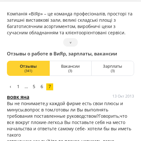
Компанія «ВіЯр» – це команда професіоналів, просторі та
затишні виставкові зали, великі складські площі з
багатотисячним асортиментом, виробничі цехи з
сучасним обладнанням та клієнтоорієнтовані сервіси.
˅
Отзывы о работе в ВиЯр, зарплаты, вакансии
Отзывы
Вакансии
Зарплаты
(341)
(3)
(3)
‹
1
…
5
6
7
вовк яна
13 Окт 2013
Вы не понимаете,у каждой фирме есть свои плюсы и
минусы,вопрос в том,готовы ли Вы выполнять
требования поставленные руководством?Говорить,что
все вокруг плохие-легко,а Вы поставьте себя на место
начальства и ответьте самому себе- хотели бы вы иметь
такого