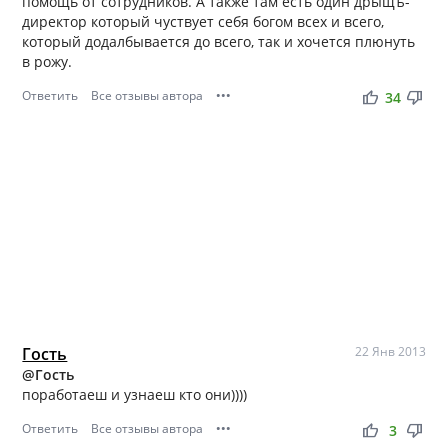
помощь от сотрудников. А также там есть один дрыщъ-
директор который чуствует себя богом всех и всего,
который додалбывается до всего, так и хочется плюнуть
в рожу.
Ответить
Все отзывы автора
•••
thumb_up
thumb_down
34
Гость
22 Янв 2013
@Гость
поработаеш и узнаеш кто они))))
Ответить
Все отзывы автора
•••
thumb_up
thumb_down
3