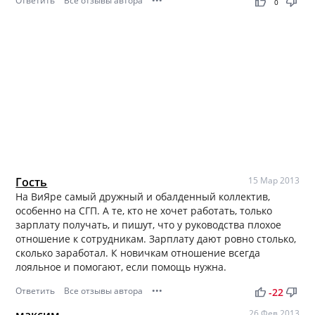
Ответить
Все отзывы автора
•••
thumb_up
thumb_down
0
Гость
15 Мар 2013
На ВиЯре самый дружный и обалденный коллектив,
особенно на СГП. А те, кто не хочет работать, только
зарплату получать, и пишут, что у руководства плохое
отношение к сотрудникам. Зарплату дают ровно столько,
сколько заработал. К новичкам отношение всегда
лояльное и помогают, если помощь нужна.
Ответить
Все отзывы автора
•••
thumb_up
thumb_down
-22
максим
26 Фев 2013