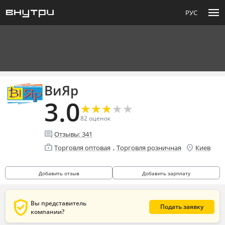
menu
РУС
ВиЯр
3.0
★
★
★
★
★
★
★
★
★
★
82
оценок
comment
Отзывы:
341
enterprise
location_on
,
Торговля оптовая
Торговля розничная
Киев
Добавить отзыв
Добавить зарплату
verified_user
Вы представитель
Подать заявку
компании?