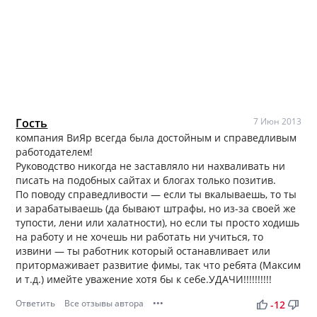
Гость
7 Июн 2013
компания ВиЯр всегда была достойным и справедливым
работодателем!
Руководство никогда не заставляло ни нахваливать ни
писать на подобных сайтах и блогах только позитив.
По поводу справедливости — если ты вкалываешь, то ты
и зарабатываешь (да бывают штрафы, но из-за своей же
тупости, лени или халатности), но если ты просто ходишь
на работу и не хочешь ни работать ни учиться, то
извини — ты работник который останавливает или
притормаживает развитие фимы, так что ребята (Максим
и т.д.) имейте уважение хотя бы к себе.УДАЧИ!!!!!!!!!!
Ответить
Все отзывы автора
•••
thumb_up
thumb_down
-12