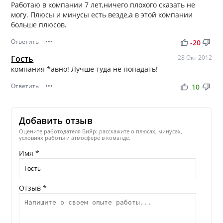
Работаю в компании 7 лет,ничего плохого сказать не
могу. Плюсы и минусы есть везде,а в этой компании
больше плюсов.
Ответить
•••
thumb_up
thumb_down
-20
Гость
28 Окт 2012
компания *авно! Лучше туда не попадать!
Ответить
•••
thumb_up
thumb_down
10
Добавить отзыв
Оцените работодателя ВиЯр: расскажите о плюсах, минусах,
условиях работы и атмосфере в команде.
Имя *
Отзыв *