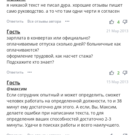
я никакой текст не писал дура. хорошие отзывы пишет
само руководство. а то что там одни черти я согласен
Ответить
Все отзывы автора
•••
thumb_up
thumb_down
4
Гость
21 Мар 2013
зарплата в конвертах или официально?
оплачиваемые отпуска сколько дней? больничные как
оплачиваются?
оформление трудовой, как насчет стажа?
Подскажите кто знает?
Ответить
•••
thumb_up
thumb_down
2
Гость
15 Мар 2013
@максим
Если сотрудник опытный и может определить, сможет
человек работать на определенной должности, то и 38
минут ему достаточно для этого. А если, Вы, Максим,
делаете ошибки при написании текста, то для
определения ваших способностей достаточно 2-3
минуты. Удачи в поисках работы и всего наилучшего.