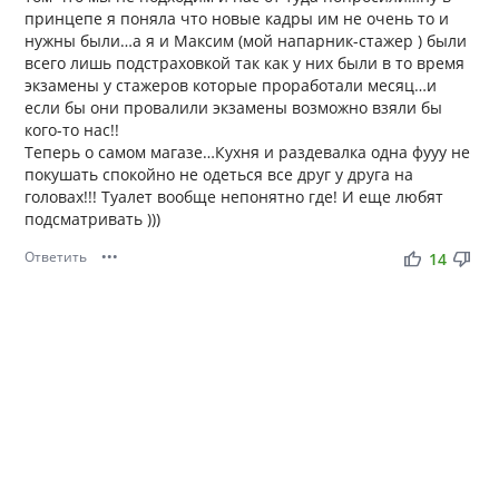
принцепе я поняла что новые кадры им не очень то и
нужны были…а я и Максим (мой напарник-стажер ) были
всего лишь подстраховкой так как у них были в то время
экзамены у стажеров которые проработали месяц…и
если бы они провалили экзамены возможно взяли бы
кого-то нас!!
Теперь о самом магазе…Кухня и раздевалка одна фууу не
покушать спокойно не одеться все друг у друга на
головах!!! Туалет вообще непонятно где! И еще любят
подсматривать )))
Ответить
•••
thumb_up
thumb_down
14