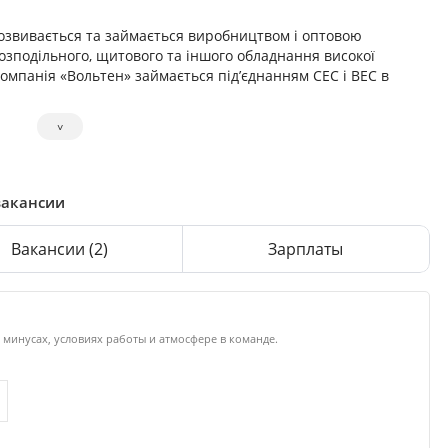
озвивається та займається виробництвом і оптовою
розподільного, щитового та іншого обладнання високої
компанія «Вольтен» займається під’єднанням СЕС і ВЕС в
˅
вакансии
Вакансии
(2)
Зарплаты
 минусах, условиях работы и атмосфере в команде.