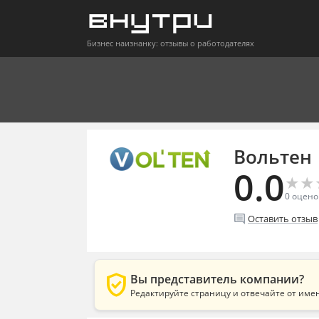
Бизнес наизнанку: отзывы о работодателях
Вольтен
0.0
★
★
★
★
0
оцено
comment
Оставить отзыв
verified_user
Вы представитель компании?
Редактируйте страницу и отвечайте от име