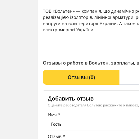
ТОВ «Вольтен» — компанія, що динамічно р
реалізацією ізоляторів, лінійної арматури, 
напруги на всій території України. А також 
електромережі України.
Отзывы о работе в Вольтен, зарплаты, 
Отзывы
(0)
Добавить отзыв
Оцените работодателя Вольтен: расскажите о плюсах,
Имя *
Отзыв *