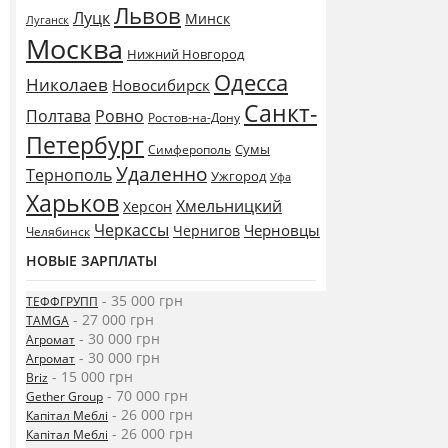
Львов
Луцк
Минск
Луганск
Москва
Нижний Новгород
Одесса
Николаев
Новосибирск
Санкт-
Полтава
Ровно
Ростов-на-Дону
Петербург
Сумы
Симферополь
Удаленно
Тернополь
Ужгород
Уфа
Харьков
Хмельницкий
Херсон
Черкассы
Черновцы
Чернигов
Челябинск
НОВЫЕ ЗАРПЛАТЫ
- 35 000 грн
ТЕФФГРУПП
- 27 000 грн
TAMGA
- 30 000 грн
Агромат
- 30 000 грн
Агромат
- 15 000 грн
Briz
- 70 000 грн
Gether Group
- 26 000 грн
Капітал Меблі
- 26 000 грн
Капітал Меблі