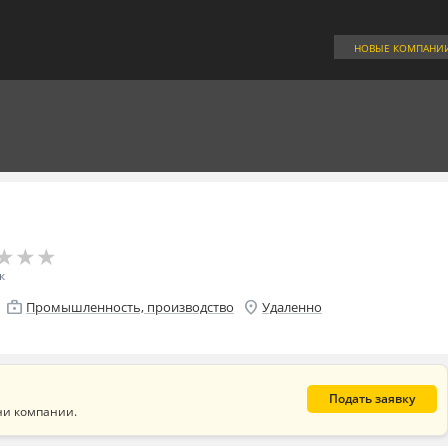
НОВЫЕ КОМПАНИ
★
★
★
★
★
★
к
enterprise
location_on
Промышленность, производство
Удаленно
Подать заявку
ни компании.