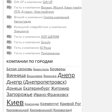
Gift UP о компании
Gift UP
Гость о компании
Визард, Wizard, Євро-трейд
ЛТД, Д-транс, Укрстройгруп
Віталій о компании
Группа компаний
Автострада
Колишній співробітник о компании
Эпицентр
Гость о компании
ХОП ШЕРИФ
Гость о компании
Grizzly
Гість о компании
IQ Pizza
Гость о компании
Подорожник
КОМПАНИИ ПО ГОРОДАМ
Белая Церковь
Бровары
Борисполь
Днепр
Винница
Воронеж
Вишневое
Днепр (Днепропетровск)
Донецк
Екатеринбург
Житомир
Запорожье
Ивано-Франковск
Киев
Кривой Рог
Кременчуг
Краснодар
Кропивницкий
Кропивницкий (Кировоград)