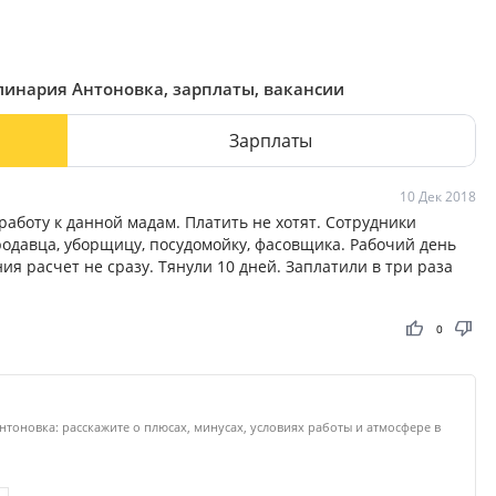
улинария Антоновка, зарплаты, вакансии
Зарплаты
10 Дек 2018
работу к данной мадам. Платить не хотят. Сотрудники
продавца, уборщицу, посудомойку, фасовщика. Рабочий день
ия расчет не сразу. Тянули 10 дней. Заплатили в три раза
thumb_up
thumb_down
0
нтоновка: расскажите о плюсах, минусах, условиях работы и атмосфере в