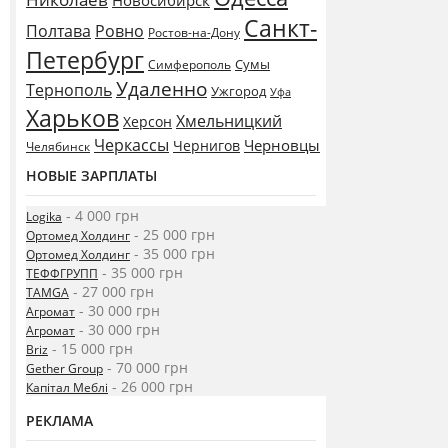
Новосибирск
Санкт-
Полтава
Ровно
Ростов-на-Дону
Петербург
Сумы
Симферополь
Удаленно
Тернополь
Ужгород
Уфа
Харьков
Хмельницкий
Херсон
Черкассы
Черновцы
Чернигов
Челябинск
НОВЫЕ ЗАРПЛАТЫ
- 4 000 грн
Logika
- 25 000 грн
Ортомед Холдинг
- 35 000 грн
Ортомед Холдинг
- 35 000 грн
ТЕФФГРУПП
- 27 000 грн
TAMGA
- 30 000 грн
Агромат
- 30 000 грн
Агромат
- 15 000 грн
Briz
- 70 000 грн
Gether Group
- 26 000 грн
Капітал Меблі
РЕКЛАМА