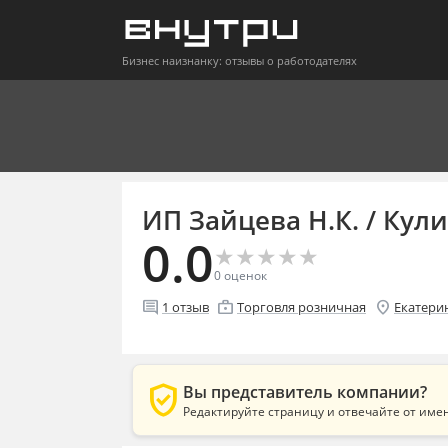
Бизнес наизнанку: отзывы о работодателях
ИП Зайцева Н.К. / Кул
0.0
★
★
★
★
★
★
★
★
★
★
0
оценок
comment
enterprise
location_on
1
отзыв
Торговля розничная
Екатери
verified_user
Вы представитель компании?
Редактируйте страницу и отвечайте от име