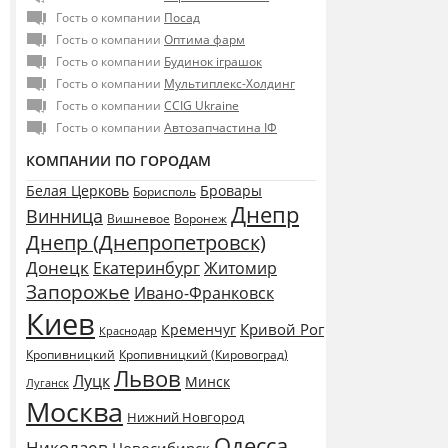
Гость о компании
Посад
Гость о компании
Оптима фарм
Гость о компании
Будинок іграшок
Гость о компании
Мультиплекс-Холдинг
Гость о компании
CCIG Ukraine
Гость о компании
Автозапчастина ІФ
КОМПАНИИ ПО ГОРОДАМ
Белая Церковь
Бровары
Борисполь
Днепр
Винница
Воронеж
Вишневое
Днепр (Днепропетровск)
Донецк
Екатеринбург
Житомир
Запорожье
Ивано-Франковск
Киев
Кривой Рог
Кременчуг
Краснодар
Кропивницкий
Кропивницкий (Кировоград)
Львов
Луцк
Минск
Луганск
Москва
Нижний Новгород
Одесса
Николаев