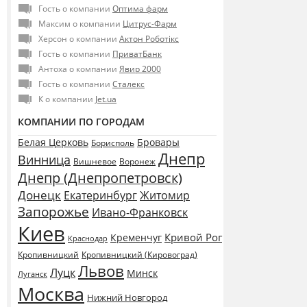
Гость о компании
Оптима фарм
Максим о компании
Цитрус-Фарм
Херсон о компании
Актон Роботікс
Гость о компании
ПриватБанк
Антоха о компании
Явир 2000
Гость о компании
Сталекс
К о компании
Jet.ua
КОМПАНИИ ПО ГОРОДАМ
Белая Церковь
Бровары
Борисполь
Днепр
Винница
Воронеж
Вишневое
Днепр (Днепропетровск)
Донецк
Екатеринбург
Житомир
Запорожье
Ивано-Франковск
Киев
Кривой Рог
Кременчуг
Краснодар
Кропивницкий
Кропивницкий (Кировоград)
Львов
Луцк
Минск
Луганск
Москва
Нижний Новгород