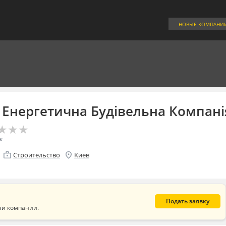
НОВЫЕ КОМПАНИ
 Енергетична Будівельна Компані
★
★
★
★
★
★
к
enterprise
location_on
Строительство
Киев
Подать заявку
ни компании.