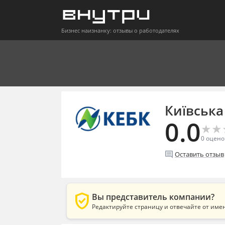
Бизнес наизнанку: отзывы о работодателях
Київська
0.0
★
★
★
★
0
оцено
comment
Оставить отзыв
verified_user
Вы представитель компании?
Редактируйте страницу и отвечайте от име