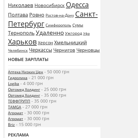
Одесса
Николаев
Новосибирск
Санкт-
Полтава
Ровно
Ростов-на-Дону
Петербург
Сумы
Симферополь
Удаленно
Тернополь
Ужгород
Уфа
Харьков
Хмельницкий
Херсон
Черкассы
Чернигов
Черновцы
Челябинск
НОВЫЕ ЗАРПЛАТЫ
- 50 000 грн
Аптека Низких Цен
- 21 000 грн
Гидролика
- 4 000 грн
Logika
- 25 000 грн
Ортомед Холдинг
- 35 000 грн
Ортомед Холдинг
- 35 000 грн
ТЕФФГРУПП
- 27 000 грн
TAMGA
- 30 000 грн
Агромат
- 30 000 грн
Агромат
- 15 000 грн
Briz
РЕКЛАМА