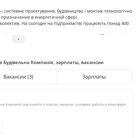
— системне проєктування, будівництво і монтаж технологічно
о призначення в енергетичній сфері.
 колектив. На сьогодні на підприємстві працюють понад 400
нія» має розгалужену структуру, що охоплює 48 підрозділів,
˅
виконувати складні енергетичні об’єкти в повному циклі.
а Будівельна Компанія, зарплаты, вакансии
Вакансии
(3)
Зарплаты
на Компанія: расскажите о плюсах, минусах, условиях работы и атмосфере