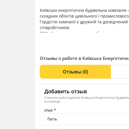
Київська енергетична будівельна компанія 
складних об’єктів цивільного і промисловог
Гордістю компанії є дружній та досвідчений
співробітників.
ТОВ «Київська енергетична будівельна компа
плідна та злагоджена праця яких дає змогу 
Отзывы о работе в Київська Енергетичн
Отзывы
(0)
Добавить отзыв
Оцените работодателя Київська Енергетична Будівель
в команде.
Имя *