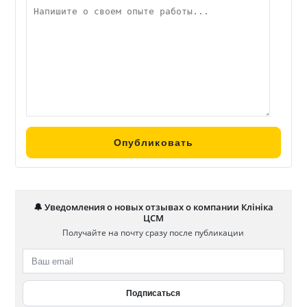
лише турбота про пацієнтів, а й надійний роботодавець,
що гарантує: — Стабільну роботу в клініці європейського
рівня; — Офіційне працевлаштування та конкурентну
зарплату; — Соціальні гарантії згідно з КЗпП; — Пільгове
медобслуговування для працівників та їхніх родин; —
Навчання та сертифікаційні курси за рахунок клініки; —
Участь у професійних конференціях та тренінгах.
Ми працюємо виключно в межах українського
законодавства та з дотриманням найвищих медичних
стандартів.
Здоров’я — це просто, коли ви з Клінікою ЦСМ.
Запрошуємо вас у клініки ЦСМ у Білій Церкві та Києві!
🔔 Уведомления о новых отзывах о компании Клініка
ЦСМ
Получайте на почту сразу после публикации