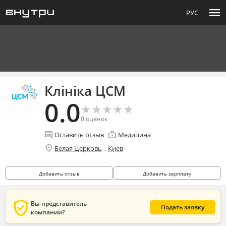
menu
РУС
Клініка ЦСМ
0.0
★
★
★
★
★
★
★
★
★
★
0
оценок
comment
enterprise
Оставить отзыв
Медицина
location_on
,
Белая Церковь
Киев
Добавить отзыв
Добавить зарплату
verified_user
Вы представитель
Подать заявку
компании?