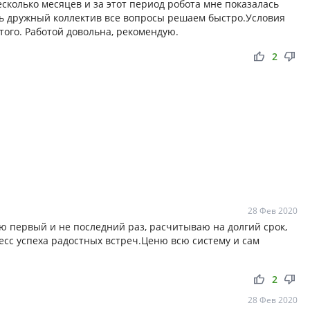
есколько месяцев и за этот период робота мне показалась
нь дружный коллектив все вопросы решаем быстро.Условия
того. Работой довольна, рекомендую.
thumb_up
thumb_down
2
28 Фев 2020
ю первый и не последний раз, расчитываю на долгий срок,
есс успеха радостных встреч.Ценю всю систему и сам
thumb_up
thumb_down
2
28 Фев 2020