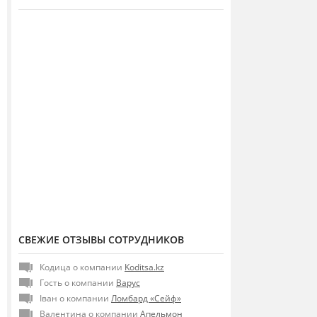
СВЕЖИЕ ОТЗЫВЫ СОТРУДНИКОВ
Кодица о компании
Koditsa.kz
Гость о компании
Варус
Іван о компании
Ломбард «Сейф»
Валентина о компании
Апельмон