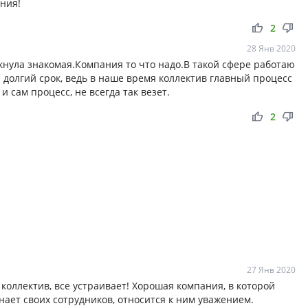
ния!
thumb_up
thumb_down
2
28 Янв 2020
кнула знакомая.Компания то что надо.В такой сфере работаю
 долгий срок, ведь в наше время коллектив главный процесс
 сам процесс, не всегда так везет.
thumb_up
thumb_down
2
27 Янв 2020
коллектив, все устраивает! Хорошая компания, в которой
нает своих сотрудников, относится к ним уважением.