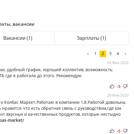
латы, вакансии
Вакансии
(1)
Зарплаты
(1)
‹
1
2
3
4
›
29 Фев 2020
ма, удобный график, хороший коллектив, возможность
Б где я работала до этого. Рекомендую
thumb_up
thumb_down
-5
29 Фев 2020
о Колбас Маркет.Работаю в компании 1,8.Работой довольна,
нравится что есть обратная связь с руководством,где как
т вкусных и качественных продуктов, которые нестыдно
lbas-market/
thumb_up
thumb_down
-5