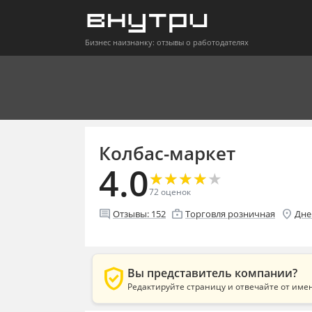
Бизнес наизнанку: отзывы о работодателях
Колбас-маркет
4.0
★
★
★
★
★
★
★
★
★
★
72
оценок
comment
enterprise
location_on
Отзывы:
152
Торговля розничная
Дне
verified_user
Вы представитель компании?
Редактируйте страницу и отвечайте от име