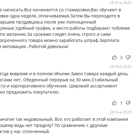
28 Янв 2020
 написать.Все начинается со стажировки,Вас обучают в
вки одна неделя, оплачиваемая.Затем Вы переходите в
 старшим продавцом,а после уже полноценный
ружные.Удобный график, а место работы подбирают поближе
по желанию.За сроками следят очень строго и сами
осроченного товара можно заработать штраф.Зарплата
я мотивация…Работой довольна!
thumb_up
thumb_down
2
28 Янв 2020
егда вовремя и в полном объеме.Завоз товара каждый день,
ратами нет. Обеденный перерыв на 30 мин.Стабильный
ста и корпоративного обучения. Широкий ассортимент
дно предложить покупателю.
thumb_up
thumb_down
1
28 Янв 2020
многие так недовольный. Все, кто работает в этой компании
рошему ведь нет пределу? По сравнению с другими
ктив у нас сплоченный.