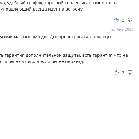
ма, удобный график, хороший коллектив, возможность
 управляющий всегда идут на встречу.
thumb_up
thumb_down
2
28 Янв 2020
другими магазинами для Днепропетровска продавцы
ть гарантия дополнительной защиты, есть гарантия что на
, я бы не уходила если бы не переезд.
thumb_up
thumb_down
2