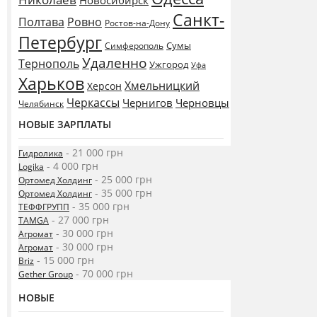
Новосибирск
Санкт-
Полтава
Ровно
Ростов-на-Дону
Петербург
Сумы
Симферополь
Удаленно
Тернополь
Ужгород
Уфа
Харьков
Хмельницкий
Херсон
Черкассы
Чернигов
Черновцы
Челябинск
НОВЫЕ ЗАРПЛАТЫ
- 21 000 грн
Гидролика
- 4 000 грн
Logika
- 25 000 грн
Ортомед Холдинг
- 35 000 грн
Ортомед Холдинг
- 35 000 грн
ТЕФФГРУПП
- 27 000 грн
TAMGA
- 30 000 грн
Агромат
- 30 000 грн
Агромат
- 15 000 грн
Briz
- 70 000 грн
Gether Group
НОВЫЕ