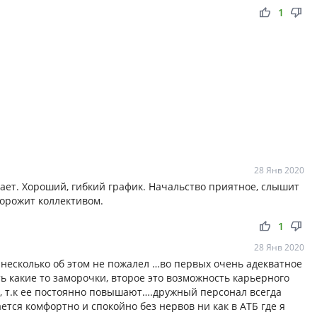
thumb_up
thumb_down
1
28 Янв 2020
вает. Хороший, гибкий график. Начальство приятное, слышит
дорожит коллективом.
thumb_up
thumb_down
1
28 Янв 2020
 несколько об этом не пожалел …во первых очень адекватное
ть какие то заморочки, второе это возможность карьерного
ю, т.к ее постоянно повышают….дружный персонал всегда
тся комфортно и спокойно без нервов ни как в АТБ где я