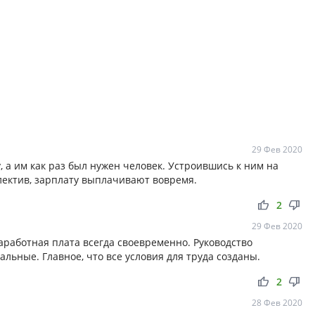
29 Фев 2020
, а им как раз был нужен человек. Устроившись к ним на
лектив, зарплату выплачивают вовремя.
thumb_up
thumb_down
2
29 Фев 2020
аработная плата всегда своевременно. Руководство
льные. Главное, что все условия для труда созданы.
thumb_up
thumb_down
2
28 Фев 2020