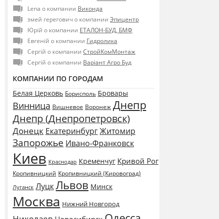
Lena о компании
Виконда
змей герегович о компании
Эпицентр
Юрій о компании
ЕТАЛОН-БУД, БМФ
Евгеній о компании
Гидролика
Сергій о компании
СтройКомМонтаж
Сергій о компании
Варіант Агро Буд
КОМПАНИИ ПО ГОРОДАМ
Белая Церковь
Бровары
Борисполь
Днепр
Винница
Воронеж
Вишневое
Днепр (Днепропетровск)
Донецк
Екатеринбург
Житомир
Запорожье
Ивано-Франковск
Киев
Кривой Рог
Кременчуг
Краснодар
Кропивницкий
Кропивницкий (Кировоград)
Львов
Луцк
Минск
Луганск
Москва
Нижний Новгород
Одесса
Николаев