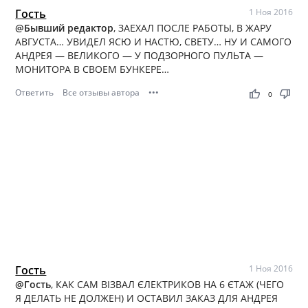
Гость
1 Ноя 2016
@Бывший редактор
, ЗАЕХАЛ ПОСЛЕ РАБОТЫ, В ЖАРУ
АВГУСТА… УВИДЕЛ ЯСЮ И НАСТЮ, СВЕТУ… НУ И САМОГО
АНДРЕЯ — ВЕЛИКОГО — У ПОДЗОРНОГО ПУЛЬТА —
МОНИТОРА В СВОЕМ БУНКЕРЕ…
Ответить
Все отзывы автора
•••
thumb_up
thumb_down
0
Гость
1 Ноя 2016
@Гость
, КАК САМ ВІЗВАЛ ЄЛЕКТРИКОВ НА 6 ЄТАЖ (ЧЕГО
Я ДЕЛАТЬ НЕ ДОЛЖЕН) И ОСТАВИЛ ЗАКАЗ ДЛЯ АНДРЕЯ