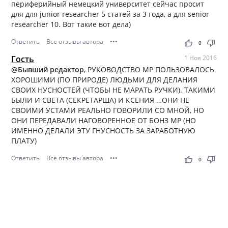
периферийный немецкий университет сейчас просит
для для junior researcher 5 статей за 3 года, а для senior
researcher 10. Вот такие вот дела)
Ответить
Все отзывы автора
•••
thumb_up
thumb_down
0
Гость
1 Ноя 2016
@Бывший редактор
, РУКОВОДСТВО МР ПОЛЬЗОВАЛОСЬ
ХОРОШИМИ (ПО ПРИРОДЕ) ЛЮДЬМИ ДЛЯ ДЕЛАНИЯ
СВОИХ НУСНОСТЕЙ (ЧТОБЫ НЕ МАРАТЬ РУЧКИ). ТАКИМИ
БЫЛИ И СВЕТА (СЕКРЕТАРША) И КСЕНИЯ …ОНИ НЕ
СВОИМИ УСТАМИ РЕАЛЬНО ГОВОРИЛИ СО МНОЙ, НО
ОНИ ПЕРЕДАВАЛИ НАГОВОРЕННОЕ ОТ БОНЗ МР (НО
ИМЕННО ДЕЛАЛИ ЭТУ ГНУСНОСТЬ ЗА ЗАРАБОТНУЮ
ПЛАТУ)
Ответить
Все отзывы автора
•••
thumb_up
thumb_down
0