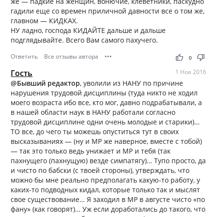
же — падкие на женщин, вонючие, клеветники, паскудно
гадили еще со времен приличной давности все о том же,
главном — КИДКАХ.
НУ ладно, господа КИДАЙТЕ дальше и дальше
подглядывайте. Всего Вам самого пахучего.
Ответить
Все отзывы автора
•••
thumb_up
thumb_down
0
Гость
1 Ноя 2016
@Бывший редактор
, уволили из НАНУ по причине
нарушения трудовой дисциплины (туда никто не ходил
моего возраста ибо все, кто мог, давно подрабатывали, а
в нашей области наук в НАНУ работали согласно
трудовой дисциплине одни очень молодые и старики)…
ТО все, до чего ты можешь опуститься тут в своих
высказываниях — (ну и МР же наверное, вместе с тобой)
— так это только ведь унижает и МР и тебя (так
пахнущего (пахнущую) везде симпатягу)… Тупо просто, да
и чисто по бабски (с твоей стороны), утверждать, что
можно бы мне реально предполагать какую-то работу, у
каких-то подводных кидал, которые только так и мыслят
свое существование… Я заходил в МР в августе чисто «по
фану» (как говорят)… Уж если доработались до такого, что