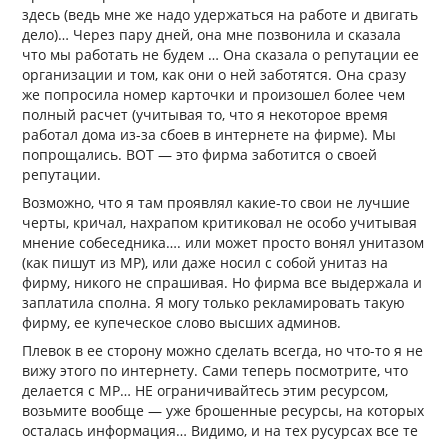
здесь (ведь мне же надо удержаться на работе и двигать
дело)… Через пару дней, она мне позвонила и сказала
что мы работать не будем … Она сказала о репутации ее
организации и том, как они о ней заботятся. Она сразу
же попросила номер карточки и произошел более чем
полный расчет (учитывая то, что я некоторое время
работал дома из-за сбоев в интернете на фирме). Мы
попрощались. ВОТ — это фирма заботится о своей
репутации.
Возможно, что я там проявлял какие-то свои не лучшие
черты, кричал, нахрапом критиковал не особо учитывая
мнение собеседника…. или может просто вонял унитазом
(как пишут из МР), или даже носил с собой унитаз на
фирму, никого не спрашивая. Но фирма все выдержала и
заплатила сполна. Я могу только рекламировать такую
фирму, ее купеческое слово высших админов.
Плевок в ее сторону можно сделать всегда, но что-то я не
вижу этого по интернету. Сами теперь посмотрите, что
делается с МР… НЕ ограничивайтесь этим ресурсом,
возьмите вообще — уже брошенные ресурсы, на которых
осталась информация… Видимо, и на тех русурсах все те