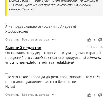
слал все разы) — ему будет потом интересно что выложу я
…. Слабо ? Дело может принять очень специфический
оборот. Заметь !
____________________________________________
Я не поддерживаю отношения с Андреем)
Я доброволец
Ответить
Все отзывы автора
•••
thumb_up
thumb_down
0
Бывший редактор
1 Ноя 2016
Он сказалА, что у директора Института — демонстрациЯ
поведениЯ его самогО как полного придурка
http://www.
vnutri.org/mezhdunarodnaya-redaktsiya/
___________________________________________________________________
__
Это что такое? Ааааа да да речь твоя говорит, что у тебя
повысилось давление т.е. ты в бешенстве
Ну ок)
Ответить
Все отзывы автора
•••
thumb_up
thumb_down
0