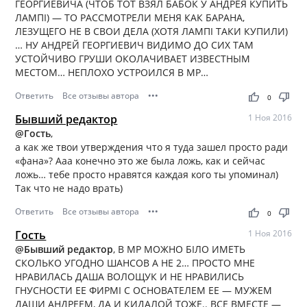
ГЕОРГИЕВИЧА (ЧТОБ ТОТ ВЗЯЛ БАБОК У АНДРЕЯ КУПИТЬ
ЛАМПІ) — ТО РАССМОТРЕЛИ МЕНЯ КАК БАРАНА,
ЛЕЗУЩЕГО НЕ В СВОИ ДЕЛА (ХОТЯ ЛАМПІ ТАКИ КУПИЛИ)
… НУ АНДРЕЙ ГЕОРГИЕВИЧ ВИДИМО ДО СИХ ТАМ
УСТОЙЧИВО ГРУШИ ОКОЛАЧИВАЕТ ИЗВЕСТНЫМ
МЕСТОМ… НЕПЛОХО УСТРОИЛСЯ В МР…
Ответить
Все отзывы автора
•••
thumb_up
thumb_down
0
Бывший редактор
1 Ноя 2016
@Гость
,
а как же твои утверждения что я туда зашел просто ради
«фана»? Ааа конечно это же была ложь, как и сейчас
ложь… тебе просто нравятся каждая кого ты упоминал)
Так что не надо врать)
Ответить
Все отзывы автора
•••
thumb_up
thumb_down
0
Гость
1 Ноя 2016
@Бывший редактор
, В МР МОЖНО БІЛО ИМЕТЬ
СКОЛЬКО УГОДНО ШАНСОВ А НЕ 2… ПРОСТО МНЕ
НРАВИЛАСЬ ДАША ВОЛОЩУК И НЕ НРАВИЛИСЬ
ГНУСНОСТИ ЕЕ ФИРМІ С ОСНОВАТЕЛЕМ ЕЕ — МУЖЕМ
ДАШИ АНДРЕЕМ, ДА И КИДАЛОЙ ТОЖЕ.. ВСЕ ВМЕСТЕ —