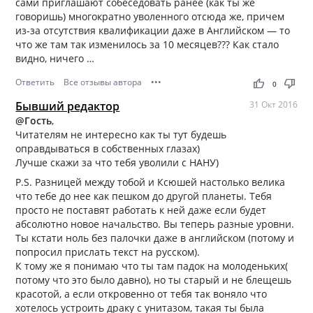
сами приглашают собеседовать ранее (как ты же
говоришь) многократно уволенного отсюда же, причем
из-за отсутствия квалификации даже в Английском — то
что же там так изменилось за 10 месяцев??? Как стало
видно, ничего …
Ответить
Все отзывы автора
•••
thumb_up
thumb_down
0
Бывший редактор
31 Окт 2016
@Гость
,
Читателям не интересно как ты тут будешь
оправдываться в собственных глазах)
Лучше скажи за что тебя уволили с НАНУ)
P.S. Разницей между тобой и Ксюшей настолько велика
что тебе до нее как пешком до другой планеты. Тебя
просто не поставят работать к ней даже если будет
абсолютно новое начальство. Вы теперь разные уровни.
Ты кстати ноль без палочки даже в английском (потому и
попросил прислать текст на русском).
К тому же я понимаю что ты там падок на молоденьких(
потому что это было давно), но ты старый и не блещешь
красотой, а если откровенно от тебя так воняло что
хотелось устроить драку с унитазом, такая ты была