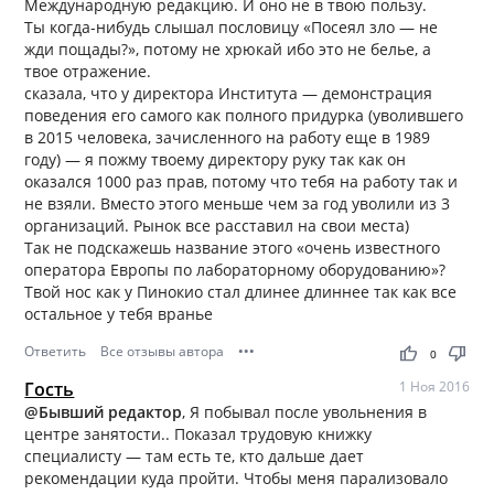
Международную редакцию. И оно не в твою пользу.
Ты когда-нибудь слышал пословицу «Посеял зло — не
жди пощады?», потому не хрюкай ибо это не белье, а
твое отражение.
сказала, что у директора Института — демонстрация
поведения его самого как полного придурка (уволившего
в 2015 человека, зачисленного на работу еще в 1989
году) — я пожму твоему директору руку так как он
оказался 1000 раз прав, потому что тебя на работу так и
не взяли. Вместо этого меньше чем за год уволили из 3
организаций. Рынок все расставил на свои места)
Так не подскажешь название этого «очень известного
оператора Европы по лабораторному оборудованию»?
Твой нос как у Пинокио стал длинее длиннее так как все
остальное у тебя вранье
Ответить
Все отзывы автора
•••
thumb_up
thumb_down
0
Гость
1 Ноя 2016
@Бывший редактор
, Я побывал после увольнения в
центре занятости.. Показал трудовую книжку
специалисту — там есть те, кто дальше дает
рекомендации куда пройти. Чтобы меня парализовало