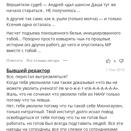
Вершители судеб — Андрей «дал шанс»и Даша тут же
начала стараться.. НЕ получилось …
А другие так само, как я, ушли (только молча) — и только
Ксения одна осталась …
Насчет подъема поношенного белья, инициированного
тобой… Позорно просто ковырять чьи-то прошлые
истории (из других работ), до чего и опустилась МР
вместе с тобой …
Ответить
Все отзывы автора
•••
thumb_up
thumb_down
0
Бывший редактор
1 Ноя 2016
Все, перестал вытрезвляться?
Когда тебя увольняли там также доказывал «что вы не
можете уволить ученого? Не м-о-ж-е-т-е!А-А-А-А-А-А-А».
Жаль, что не сочинил что уволили тебя из НАНУ только
потому что ты левша.
Нет, тебя уволили потому что ты такой себе Мюнхгаузен,
только нитратный. Твой институт долго искал повод
освободиться от тебя потому что ты не готов был
работать, но готов был всегда подставить людей. Все эти
наезды на сотрудниц, все эти слежки со сотрудниками