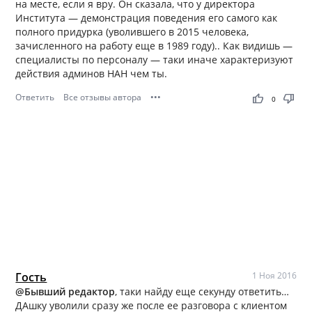
на месте, если я вру. Он сказала, что у директора
Института — демонстрация поведения его самого как
полного придурка (уволившего в 2015 человека,
зачисленного на работу еще в 1989 году).. Как видишь —
специалисты по персоналу — таки иначе характеризуют
действия админов НАН чем ты.
Ответить
Все отзывы автора
•••
thumb_up
thumb_down
0
Гость
1 Ноя 2016
@Бывший редактор
, таки найду еще секунду ответить…
ДАшку уволили сразу же после ее разговора с клиентом