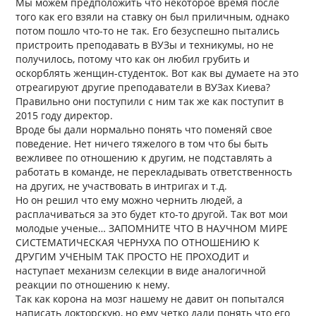
Мы можем предположить что некоторое время после
того как его взяли на ставку он был приличным, однако
потом пошло что-то не так. Его безуспешно пытались
пристроить преподавать в ВУЗы и техникумы, но не
получилось, потому что как он любил грубить и
оскорблять женщин-студенток. Вот как вы думаете на это
отреагируют другие преподаватели в ВУЗах Киева?
Правильно они поступили с ним так же как поступит в
2015 году директор.
Вроде бы дали нормально понять что поменяй свое
поведение. Нет ничего тяжелого в том что бы быть
вежливее по отношению к другим, не подставлять а
работать в команде, не перекладывать ответственность
на других, не участвовать в интригах и т.д.
Но он решил что ему можно чернить людей, а
расплачиваться за это будет кто-то другой. Так вот мои
молодые ученые… ЗАПОМНИТЕ ЧТО В НАУЧНОМ МИРЕ
СИСТЕМАТИЧЕСКАЯ ЧЕРНУХА ПО ОТНОШЕНИЮ К
ДРУГИМ УЧЕНЫМ ТАК ПРОСТО НЕ ПРОХОДИТ и
наступает механизм селекции в виде аналогичной
реакции по отношению к нему.
Так как корона на мозг нашему не давит он попытался
написать докторскую, но ему четко дали понять что его