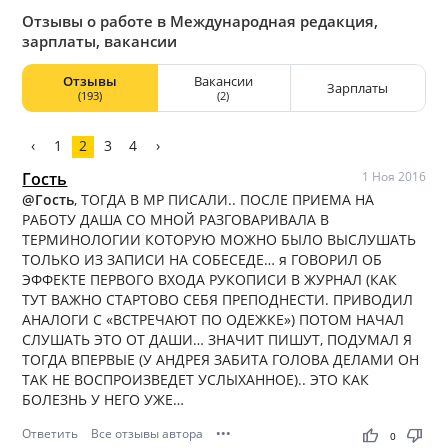
Отзывы о работе в Международная редакция,
зарплаты, вакансии
Отзывы
Вакансии
Зарплаты
(193)
(2)
‹
1
2
3
4
›
Гость
1 Ноя 2016
@Гость
, ТОГДА В МР ПИСАЛИ.. ПОСЛЕ ПРИЕМА НА
РАБОТУ ДАША СО МНОЙ РАЗГОВАРИВАЛА В
ТЕРМИНОЛОГИИ КОТОРУЮ МОЖНО БЫЛО ВЫСЛУШАТЬ
ТОЛЬКО ИЗ ЗАПИСИ НА СОБЕСЕДЕ… я ГОВОРИЛ ОБ
ЭФФЕКТЕ ПЕРВОГО ВХОДА РУКОПИСИ В ЖУРНАЛ (КАК
ТУТ ВАЖНО СТАРТОВО СЕБЯ ПРЕПОДНЕСТИ. ПРИВОДИЛ
АНАЛОГИ С «ВСТРЕЧАЮТ ПО ОДЕЖКЕ») ПОТОМ НАЧАЛ
СЛУШАТЬ ЭТО ОТ ДАШИ… ЗНАЧИТ ПИШУТ, ПОДУМАЛ Я
ТОГДА ВПЕРВЫЕ (У АНДРЕЯ ЗАБИТА ГОЛОВА ДЕЛАМИ ОН
ТАК НЕ ВОСПРОИЗВЕДЕТ УСЛЫХАННОЕ).. ЭТО КАК
БОЛЕЗНЬ У НЕГО УЖЕ…
Ответить
Все отзывы автора
•••
thumb_up
thumb_down
0