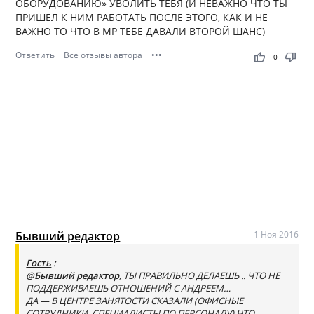
ОБОРУДОВАНИЮ» УВОЛИТЬ ТЕБЯ (И НЕВАЖНО ЧТО ТЫ
ПРИШЕЛ К НИМ РАБОТАТЬ ПОСЛЕ ЭТОГО, КАК И НЕ
ВАЖНО ТО ЧТО В МР ТЕБЕ ДАВАЛИ ВТОРОЙ ШАНС)
Ответить
Все отзывы автора
•••
thumb_up
thumb_down
0
Бывший редактор
1 Ноя 2016
Гость
:
@Бывший редактор
, ТЫ ПРАВИЛЬНО ДЕЛАЕШЬ .. ЧТО НЕ
ПОДДЕРЖИВАЕШЬ ОТНОШЕНИЙ С АНДРЕЕМ…
ДА — В ЦЕНТРЕ ЗАНЯТОСТИ СКАЗАЛИ (ОФИСНЫЕ
СОТРУДНИКИ, СПЕЦИАЛИСТЫ ПО ПЕРСОНАЛУ) ЧТО