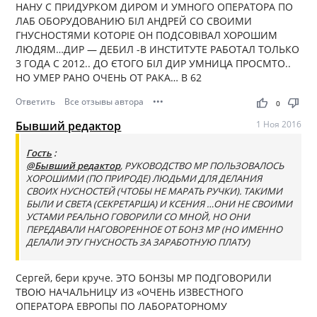
НАНУ С ПРИДУРКОМ ДИРОМ И УМНОГО ОПЕРАТОРА ПО
ЛАБ ОБОРУДОВАНИЮ БІЛ АНДРЕЙ СО СВОИМИ
ГНУСНОСТЯМИ КОТОРІЕ ОН ПОДСОВІВАЛ ХОРОШИМ
ЛЮДЯМ…ДИР — ДЕБИЛ -В ИНСТИТУТЕ РАБОТАЛ ТОЛЬКО
3 ГОДА С 2012.. ДО ЄТОГО БІЛ ДИР УМНИЦА ПРОСМТО..
НО УМЕР РАНО ОЧЕНЬ ОТ РАКА… В 62
Ответить
Все отзывы автора
•••
thumb_up
thumb_down
0
Бывший редактор
1 Ноя 2016
Гость
:
@Бывший редактор
, РУКОВОДСТВО МР ПОЛЬЗОВАЛОСЬ
ХОРОШИМИ (ПО ПРИРОДЕ) ЛЮДЬМИ ДЛЯ ДЕЛАНИЯ
СВОИХ НУСНОСТЕЙ (ЧТОБЫ НЕ МАРАТЬ РУЧКИ). ТАКИМИ
БЫЛИ И СВЕТА (СЕКРЕТАРША) И КСЕНИЯ …ОНИ НЕ СВОИМИ
УСТАМИ РЕАЛЬНО ГОВОРИЛИ СО МНОЙ, НО ОНИ
ПЕРЕДАВАЛИ НАГОВОРЕННОЕ ОТ БОНЗ МР (НО ИМЕННО
ДЕЛАЛИ ЭТУ ГНУСНОСТЬ ЗА ЗАРАБОТНУЮ ПЛАТУ)
Сергей, бери круче. ЭТО БОНЗЫ МР ПОДГОВОРИЛИ
ТВОЮ НАЧАЛЬНИЦУ ИЗ «ОЧЕНЬ ИЗВЕСТНОГО
ОПЕРАТОРА ЕВРОПЫ ПО ЛАБОРАТОРНОМУ