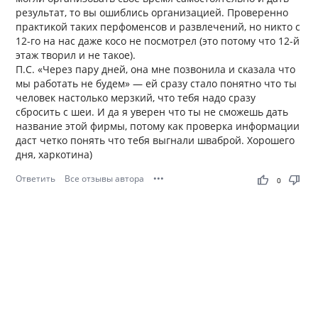
результат, то вы ошиблись организацией. Проверенно
практикой таких перфоменсов и развлечений, но никто с
12-го на нас даже косо не посмотрел (это потому что 12-й
этаж творил и не такое).
П.С. «Через пару дней, она мне позвонила и сказала что
мы работать не будем» — ей сразу стало понятно что ты
человек настолько мерзкий, что тебя надо сразу
сбросить с шеи. И да я уверен что ты не сможешь дать
название этой фирмы, потому как проверка информации
даст четко понять что тебя выгнали шваброй. Хорошего
дня, харкотина)
Ответить
Все отзывы автора
•••
thumb_up
thumb_down
0