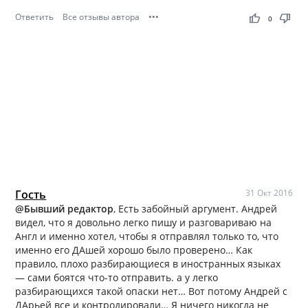
Ответить
Все отзывы автора
•••
thumb_up
thumb_down
0
Гость
31 Окт 2016
@Бывший редактор
, Есть забойный аргумент. Андрей
видел, что я довольно легко пишу и разговариваю на
Англ и именно хотел, чтобы я отправлял только то, что
именно его ДАшей хорошо было проверено… Как
правило, плохо разбирающиеся в иностранных языках
— сами боятся что-то отправить. а у легко
разбирающихся такой опаски нет… Вот потому Андрей с
ДАрьей все и контродировали… Я ничего никогда не