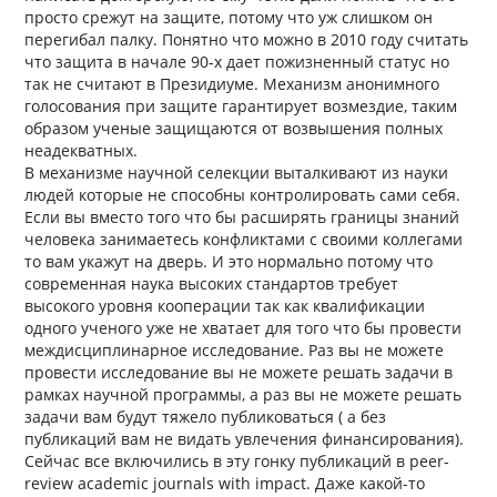
просто срежут на защите, потому что уж слишком он
перегибал палку. Понятно что можно в 2010 году считать
что защита в начале 90-х дает пожизненный статус но
так не считают в Президиуме. Механизм анонимного
голосования при защите гарантирует возмездие, таким
образом ученые защищаются от возвышения полных
неадекватных.
В механизме научной селекции выталкивают из науки
людей которые не способны контролировать сами себя.
Если вы вместо того что бы расширять границы знаний
человека занимаетесь конфликтами с своими коллегами
то вам укажут на дверь. И это нормально потому что
современная наука высоких стандартов требует
высокого уровня кооперации так как квалификации
одного ученого уже не хватает для того что бы провести
междисциплинарное исследование. Раз вы не можете
провести исследование вы не можете решать задачи в
рамках научной программы, а раз вы не можете решать
задачи вам будут тяжело публиковаться ( а без
публикаций вам не видать увлечения финансирования).
Сейчас все включились в эту гонку публикаций в peer-
review academic journals with impact. Даже какой-то