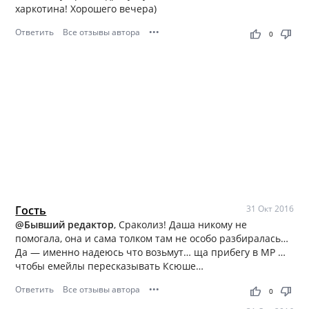
харкотина! Хорошего вечера)
Ответить
Все отзывы автора
•••
thumb_up
thumb_down
0
Гость
31 Окт 2016
@Бывший редактор
, Сраколиз! Даша никому не
помогала, она и сама толком там не особо разбиралась…
Да — именно надеюсь что возьмут… ща прибегу в МР …
чтобы емейлы пересказывать Ксюше…
Ответить
Все отзывы автора
•••
thumb_up
thumb_down
0