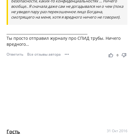
безопасности, каких-то конфиденциальностях … Ничего
вообще.. Я сначала даже сам не догадывался ни о чем (пока
не увидел пару раз перекошенное лицо Богдана,
смотрящего на меня, хотя я вредного ничего не говорил).
_____________________________________________
Ты просто отправил журналу про СПИД трубы. Ничего
вредного…
Ответить
Все отзывы автора
•••
thumb_up
thumb_down
0
Гость
31 Окт 2016