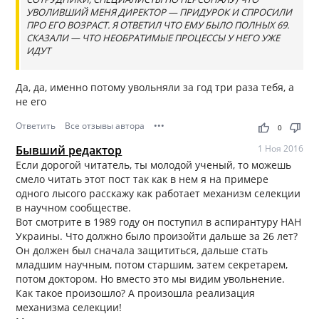
УВОЛИВШИЙ МЕНЯ ДИРЕКТОР — ПРИДУРОК И СПРОСИЛИ
ПРО ЕГО ВОЗРАСТ. Я ОТВЕТИЛ ЧТО ЕМУ БЫЛО ПОЛНЫХ 69.
СКАЗАЛИ — ЧТО НЕОБРАТИМЫЕ ПРОЦЕССЫ У НЕГО УЖЕ
ИДУТ
Да, да, именно потому увольняли за год три раза тебя, а
не его
Ответить
Все отзывы автора
•••
thumb_up
thumb_down
0
Бывший редактор
1 Ноя 2016
Если дорогой читатель, ты молодой ученый, то можешь
смело читать этот пост так как в нем я на примере
одного лысого расскажу как работает механизм селекции
в научном сообществе.
Вот смотрите в 1989 году он поступил в аспирантуру НАН
Украины. Что должно было произойти дальше за 26 лет?
Он должен был сначала защититься, дальше стать
младшим научным, потом старшим, затем секретарем,
потом доктором. Но вместо это мы видим увольнение.
Как такое произошло? А произошла реализация
механизма селекции!