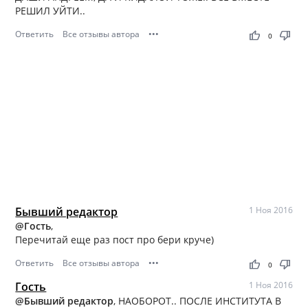
РЕШИЛ УЙТИ..
Ответить
Все отзывы автора
•••
thumb_up
thumb_down
0
Бывший редактор
1 Ноя 2016
@Гость
,
Перечитай еще раз пост про бери круче)
Ответить
Все отзывы автора
•••
thumb_up
thumb_down
0
Гость
1 Ноя 2016
@Бывший редактор
, НАОБОРОТ.. ПОСЛЕ ИНСТИТУТА В