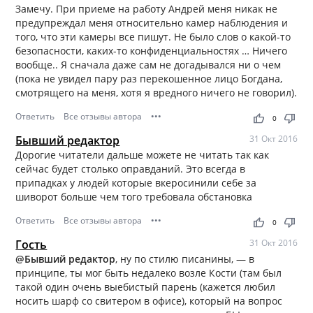
Замечу. При приеме на работу Андрей меня никак не
предупреждал меня относительно камер наблюдения и
того, что эти камеры все пишут. Не было слов о какой-то
безопасности, каких-то конфиденциальностях … Ничего
вообще.. Я сначала даже сам не догадывался ни о чем
(пока не увидел пару раз перекошенное лицо Богдана,
смотрящего на меня, хотя я вредного ничего не говорил).
Ответить
Все отзывы автора
•••
thumb_up
thumb_down
0
Бывший редактор
31 Окт 2016
Дорогие читатели дальше можете не читать так как
сейчас будет столько оправданий. Это всегда в
припадках у людей которые вкеросинили себе за
шиворот больше чем того требовала обстановка
Ответить
Все отзывы автора
•••
thumb_up
thumb_down
0
Гость
31 Окт 2016
@Бывший редактор
, ну по стилю писанины, — в
принципе, ты мог быть недалеко возле Кости (там был
такой один очень выебистый парень (кажется любил
носить шарф со свитером в офисе), который на вопрос