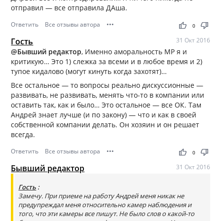
отправил — все отправила ДАша.
Ответить
Все отзывы автора
•••
thumb_up
thumb_down
0
Гость
31 Окт 2016
@Бывший редактор
, Именно аморальность МР я и
критикую… Это 1) слежка за всеми и в любое время и 2)
тупое кидалово (могут кинуть когда захотят)…
Все остальное — то вопросы реально дискуссионные —
развивать, не развивать, менять что-то в компании или
оставить так, как и было… Это остальное — все ОК. Там
Андрей знает лучше (и по закону) — что и как в своей
собственной компании делать. Он хозяин и он решает
всегда.
Ответить
Все отзывы автора
•••
thumb_up
thumb_down
0
Бывший редактор
31 Окт 2016
Гость
:
Замечу. При приеме на работу Андрей меня никак не
предупреждал меня относительно камер наблюдения и
того, что эти камеры все пишут. Не было слов о какой-то