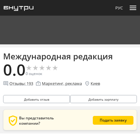
menu
РУС
Международная редакция
0.0
★
★
★
★
★
★
★
★
★
★
0
оценок
comment
enterprise
location_on
Отзывы:
193
Маркетинг, реклама
Киев
Добавить отзыв
Добавить зарплату
verified_user
Вы представитель
Подать заявку
компании?