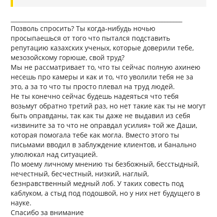
___________________________________________________________
Позволь спросить? Ты когда-нибудь ночью
просыпаешься от того что пытался подставить
репутацию казахских ученых, которые доверили тебе,
мезозойскому горюше, свой труд?
Мы не рассматривает то, что ты сейчас полную ахинею
несешь про камеры и как и то, что уволили тебя не за
это, а за то что ты просто плевал на труд людей.
Не ты конечно сейчас будешь надеяться что тебя
возьмут обратно третий раз, но нет такие как ты не могут
быть оправданы, так как ты даже не выдавил из себя
«извините за то что не оправдал усилия» той же Даши,
которая помогала тебе как могла. Вместо этого ты
письмами вводил в заблуждение клиентов, и банально
улюлюкал над ситуацией.
По моему личному мнению ты безбожный, бесстыдный,
нечестный, бесчестный, низкий, наглый,
безнравственный медный лоб. У таких совесть под
каблуком, а стыд под подошвой, но у них нет будущего в
науке.
Спасибо за внимание