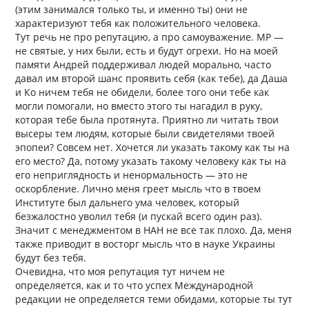
(этим занимался только ты, и именно ты) они не
характеризуют тебя как положительного человека.
Тут речь не про репутацию, а про самоуважение. МР —
не святые, у них были, есть и будут огрехи. Но на моей
памяти Андрей поддерживал людей морально, часто
давал им второй шанс проявить себя (как тебе), да Даша
и Ко ничем тебя не обидели, более того они тебе как
могли помогали, но вместо этого ты нагадил в руку,
которая тебе была протянута. Приятно ли читать твои
высеры тем людям, которые были свидетелями твоей
эпопеи? Совсем нет. Хочется ли указать такому как ты на
его место? Да, потому указать такому человеку как ты на
его неприглядность и ненормальность — это не
оскорбление. Лично меня греет мысль что в твоем
Институте был дальнего ума человек, который
безжалостно уволил тебя (и пускай всего один раз).
Значит с менеджментом в НАН не все так плохо. Да, меня
также приводит в восторг мысль что в науке Украины
будут без тебя.
Очевидна, что моя репутация тут ничем не
определяется, как и то что успех Международной
редакции не определяется теми обидами, которые ты тут