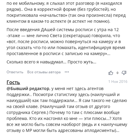
по ее мобильному, я слыхал этот разговор (я находился
рядом).. Она в корректной форме (без грубостей), но
покритиковала «начальство» (так она произнесла) перед
клиентом в каком-то аспекте (я аспект не помню).
После введения ДАшей системы росписи с утра на 12
-этаже — мне лично Света (секретарша) говорила, что
«вот, после росписи, можно повернуться на камеру и в
угол сказать что-то или помахать, идентифицируя время
проставленное в росписи с записью на камеру»…
Сколько всего я навыдумал… Просто жуть…
Ответить
Все отзывы автора
•••
thumb_up
thumb_down
0
Гость
1 Ноя 2016
@Бывший редактор
, у меня нет здесь агентов
поддержки.. Посмотри статистику здесь (наилучший и
наихудший) как там поддержали… Я сам такого не сделаю
на своей клаве. (Наилучший там отзыв от другого
сотрудника Сергея.) Почему то там с плюсами вообще
проблема. Кто их насгонял ко мне — эти плюсы…? Хотя
все же могло быть совсем наоборот (ведь и к наилучшему
отзыву о МР могли быть адресованы аплодисменты)…