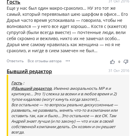
Гость
31 Окт 2016
Еще у нас был один макро-сраколиз… НУ это тот же
самый, который перевязывал шею шарфом в офисе… Его
Дарья часто время успокаивала — говорила, чтобы не
волновался — у него все идет хорошо… Костя с (кажется)
супругой (были всегда вместе) — почтенные люди, вели
себя скромно и вежливо, никто их не замечал особо…
Дарья мне самому нравилась как женщина — но я не
сраколиз, и нигде в сием замечен не был…
Ответить
Все отзывы автора
•••
thumb_up
thumb_down
0
Бывший редактор
31 Окт 2016
Гость
:
@Бывший редактор
, Именно аморальность МР я и
критикую… Это 1) слежка за всеми и в любое время и 2)
тупое кидалово (могут кинуть когда захотят)…
Все остальное — то вопросы реально дискуссионные —
развивать, не развивать, менять что-то в компании или
оставить так, как и было… Это остальное — все ОК. Там
Андрей знает лучше (и по закону) — что и как в своей
собственной компании делать. Он хозяин и он решает
всегда.