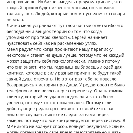
испражняешь. Их бизнес-модель предусматривает, что
каждый прокол будет известен многим, но запомнят
только успех. Людей, которые помнят успех мягко говоря
не мало.
Лично меня устраивают тут твои частые ответы ибо это
бесподобный вещдок теории об том что когда
упоминают про твою квелость, Сергей начинает
чувствовать себя как на раскаленных углях.
Меня радует что когда прочитают нашу переписку
некоторым станет на душе лучше, потому что не каждый
может защитить себя психологически. Именно потому
что они знают, что ты, гаденыш, выбираешь людей для
критики, которые в силу разных причин не будут такой
заячьй душе отвечать. Но в этот раз тебе не повезло…
Возвращаясь к истории про Дашу. У редакторов не было
телефонов и все велось через переписку. Она нахамила
клиенту, который ее удачно подколол и за это было
уволена, потому что тот пожаловался. Потому если
действующее редакторы читают это знайте что вас
никто не слушает, никто не следит за вами через
камеры, потому что все контролируется через систему. В
МР никого не волнует способ, волнует результат. Если вы
могли организовать свое время самостоятельно и дать