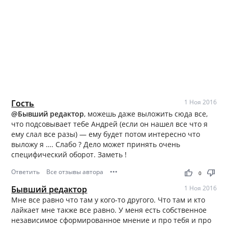
Гость
1 Ноя 2016
@Бывший редактор
, можешь даже выложить сюда все,
что подсовывает тебе Андрей (если он нашел все что я
ему слал все разы) — ему будет потом интересно что
выложу я …. Слабо ? Дело может принять очень
специфический оборот. Заметь !
Ответить
Все отзывы автора
•••
thumb_up
thumb_down
0
Бывший редактор
1 Ноя 2016
Мне все равно что там у кого-то другого. Что там и кто
лайкает мне также все равно. У меня есть собственное
независимое сформированное мнение и про тебя и про