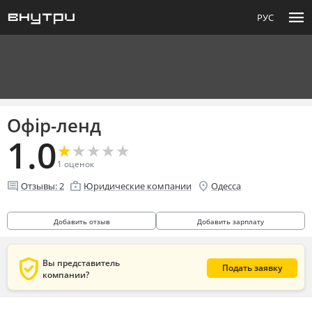
menu
РУС
Офір-ленд
1.0
★
★
★
★
★
★
★
★
★
★
1
оценок
comment
enterprise
location_on
Отзывы:
2
Юридические компании
Одесса
Добавить отзыв
Добавить зарплату
verified_user
Вы представитель
Подать заявку
компании?