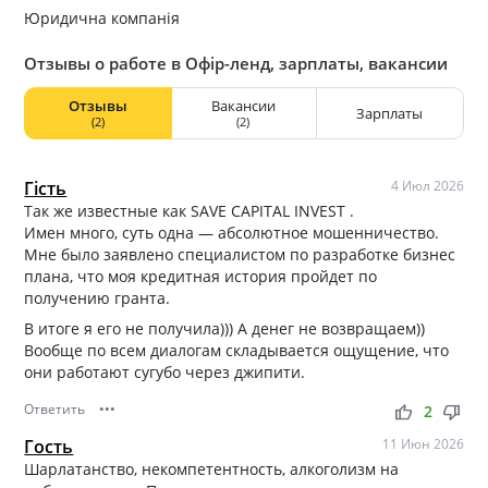
Юридична компанія
Отзывы о работе в Офір-ленд, зарплаты, вакансии
Отзывы
Вакансии
Зарплаты
(2)
(2)
Гість
4 Июл 2026
Так же известные как SAVE CAPITAL INVEST .
Имен много, суть одна — абсолютное мошенничество.
Мне было заявлено специалистом по разработке бизнес
плана, что моя кредитная история пройдет по
получению гранта.
В итоге я его не получила))) А денег не возвращаем))
Вообще по всем диалогам складывается ощущение, что
они работают сугубо через джипити.
Ответить
•••
thumb_up
thumb_down
2
Гость
11 Июн 2026
Шарлатанство, некомпетентность, алкоголизм на