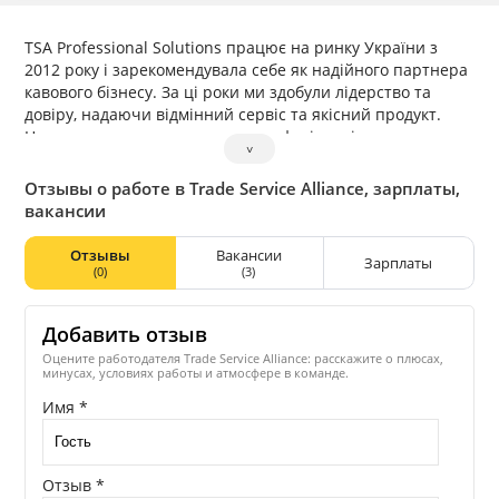
TSA Professional Solutions працює на ринку України з
2012 року і зарекомендувала себе як надійного партнера
кавового бізнесу. За ці роки ми здобули лідерство та
довіру, надаючи відмінний сервіс та якісний продукт.
Наша команда — це команда професіоналів, яка
˅
об’єднана метою — сприяти розвитку Вашого кавового
бізнесу разом з нами, надаючи Вам експертизу, сервіс та
Отзывы о работе в Trade Service Alliance, зарплаты,
якість.
вакансии
Отзывы
Вакансии
Зарплаты
(0)
(3)
Добавить отзыв
Оцените работодателя Trade Service Alliance: расскажите о плюсах,
минусах, условиях работы и атмосфере в команде.
Имя *
Отзыв *