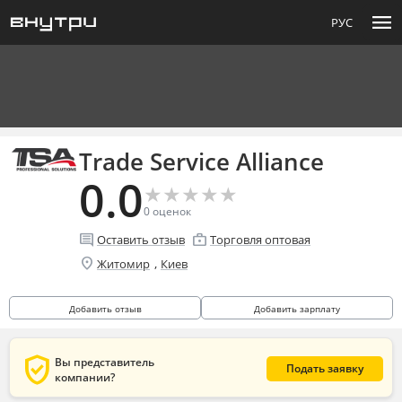
menu
РУС
Trade Service Alliance
0.0
★
★
★
★
★
★
★
★
★
★
0
оценок
comment
enterprise
Оставить отзыв
Торговля оптовая
location_on
,
Житомир
Киев
Добавить отзыв
Добавить зарплату
verified_user
Вы представитель
Подать заявку
компании?