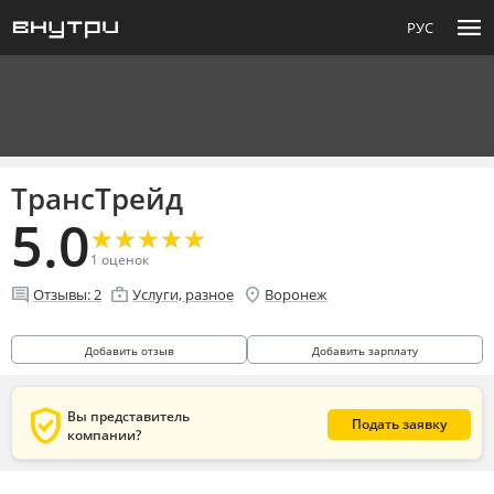
menu
РУС
ТрансТрейд
5.0
★
★
★
★
★
★
★
★
★
★
1
оценок
comment
enterprise
location_on
Отзывы:
2
Услуги, разное
Воронеж
Добавить отзыв
Добавить зарплату
verified_user
Вы представитель
Подать заявку
компании?