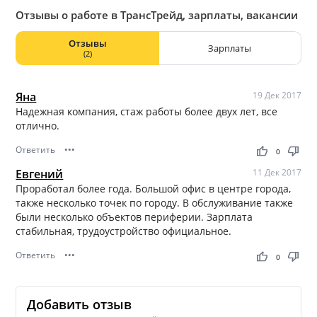
Отзывы о работе в ТрансТрейд, зарплаты, вакансии
Отзывы
Зарплаты
(2)
Яна
19 Дек 2017
Надежная компания, стаж работы более двух лет, все
отлично.
Ответить
•••
thumb_up
thumb_down
0
Евгений
11 Дек 2017
Проработал более года. Большой офис в центре города,
также несколько точек по городу. В обслуживание также
были несколько объектов периферии. Зарплата
стабильная, трудоустройство официальное.
Ответить
•••
thumb_up
thumb_down
0
Добавить отзыв