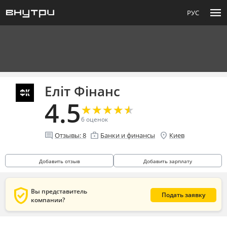
menu
РУС
Еліт Фінанс
4.5
★
★
★
★
★
★
★
★
★
★
6
оценок
comment
enterprise
location_on
Отзывы:
8
Банки и финансы
Киев
Добавить отзыв
Добавить зарплату
verified_user
Вы представитель
Подать заявку
компании?