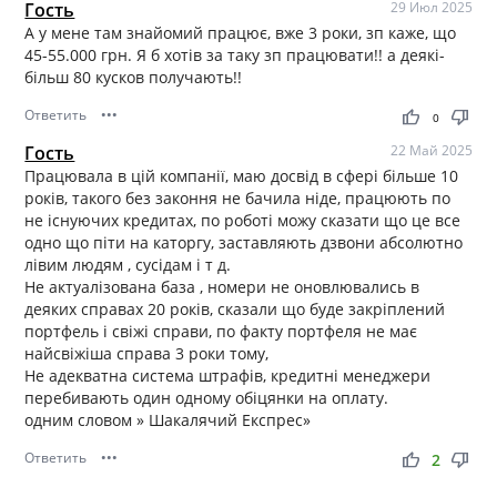
Гость
29 Июл 2025
А у мене там знайомий працює, вже 3 роки, зп каже, що
45-55.000 грн. Я б хотів за таку зп працювати!! а деякі-
більш 80 кусков получають!!
Ответить
•••
thumb_up
thumb_down
0
Гость
22 Май 2025
Працювала в цій компанії, маю досвід в сфері більше 10
років, такого без законня не бачила ніде, працюють по
не існуючих кредитах, по роботі можу сказати що це все
одно що піти на каторгу, заставляють дзвони абсолютно
лівим людям , сусідам і т д.
Не актуалізована база , номери не оновлювались в
деяких справах 20 років, сказали що буде закріплений
портфель і свіжі справи, по факту портфеля не має
найсвіжіша справа 3 роки тому,
Не адекватна система штрафів, кредитні менеджери
перебивають один одному обіцянки на оплату.
одним словом » Шакалячий Експрес»
Ответить
•••
thumb_up
thumb_down
2