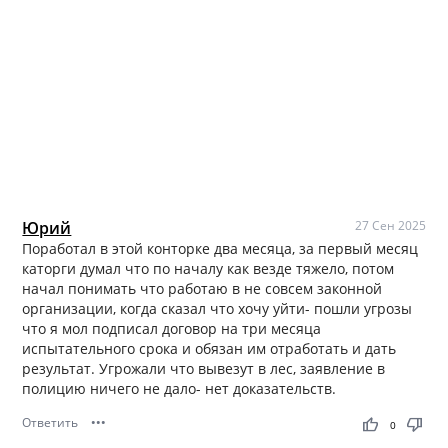
Юрий
27 Сен 2025
Поработал в этой конторке два месяца, за первый месяц
каторги думал что по началу как везде тяжело, потом
начал понимать что работаю в не совсем законной
организации, когда сказал что хочу уйти- пошли угрозы
что я мол подписал договор на три месяца
испытательного срока и обязан им отработать и дать
результат. Угрожали что вывезут в лес, заявление в
полицию ничего не дало- нет доказательств.
Ответить
•••
thumb_up
thumb_down
0