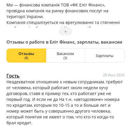
Ми — фінансова компанія ТОВ «ФК Еліт Фінанс»,
провідна компанія на ринку фінансових послуг на
території України.
Компанія спеціалізується на врегулюванні та стягненні
проблемної заборгованості фізичних осіб у досудовому та
˅
судовому порядку. Працюємо виключно у правовому
полі, на принципах законності та взаємної поваги.
Отзывы о работе в Еліт Фінанс, зарплаты, вакансии
Співробітники — наш головний актив. Саме тому, ми
прислухаємося до думки кожного та створюємо ефективні
Отзывы
Вакансии
Зарплаты
умови для роботи нашої команди.
(8)
(3)
Гость
28 Июл 2026
Неадекватное отношение к новым сотрудникам, требуют
от человека, который работает около недели кучу
договоров, ставя в пример тех, кто работает уже не
первый год. И если не да На т.н. «автодозвоне» номера
по кредитам, которым по 10-15 а то и больше лет и
номер может быть у совершенно другого человека,
который понятия не имеет о том, что кто-то когда-то
брал кредит.