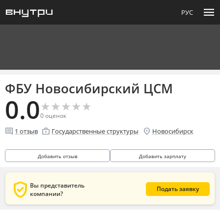
menu
РУС
ФБУ Новосибирский ЦСМ
0.0
★
★
★
★
★
★
★
★
★
★
0
оценок
comment
enterprise
location_on
1
отзыв
Государственные структуры
Новосибирск
Добавить отзыв
Добавить зарплату
verified_user
Вы представитель
Подать заявку
компании?